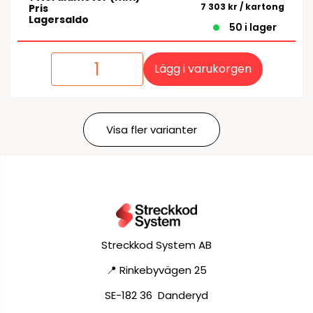
7 303 kr
/ kartong
Pris
Lagersaldo
50 i lager
Lägg i varukorgen
Visa fler varianter
Streckkod System AB
📍 Rinkebyvägen 25
SE-182 36 Danderyd