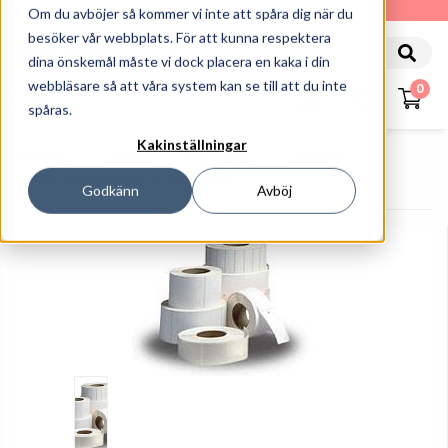
010-162 61 90
Om du avböjer så kommer vi inte att spåra dig när du
besöker vår webbplats. För att kunna respektera
dina önskemål måste vi dock placera en kaka i din
webbläsare så att våra system kan se till att du inte
0
spåras.
Kakinställningar
Startsida
Etiketter Och Färgband
Etiketter
Etikett 102x152mm Vit Polyester
Godkänn
Avböj