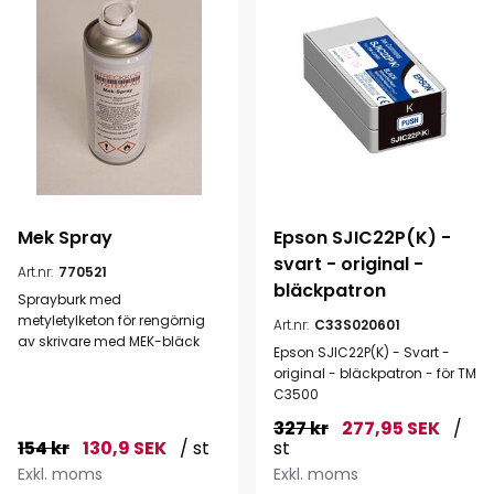
Mek Spray
Epson SJIC22P(K) - 
svart - original - 
Art.nr:
770521
bläckpatron
Sprayburk med
metyletylketon för rengörnig
Art.nr:
C33S020601
av skrivare med MEK-bläck
Epson SJIC22P(K) - Svart -
original - bläckpatron - för TM
C3500
327 kr
277,95 SEK
/
154 kr
130,9 SEK
/ st
st
Exkl. moms
Exkl. moms