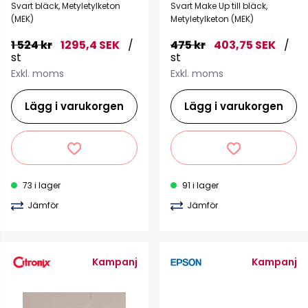
Svart bläck, Metyletylketon
Svart Make Up till bläck,
(MEK)
Metyletylketon (MEK)
1 524 kr
1295,4 SEK
/
475 kr
403,75 SEK
/
st
st
Exkl. moms
Exkl. moms
Lägg i varukorgen
Lägg i varukorgen
73 i lager
91 i lager
Jämför
Jämför
Kampanj
Kampanj