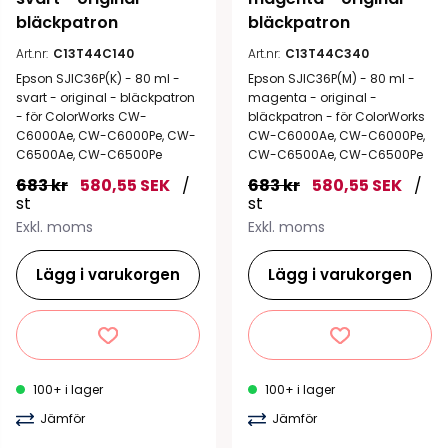
bläckpatron
bläckpatron
Art.nr:
C13T44C140
Art.nr:
C13T44C340
Epson SJIC36P(K) - 80 ml -
Epson SJIC36P(M) - 80 ml -
svart - original - bläckpatron
magenta - original -
- för ColorWorks CW-
bläckpatron - för ColorWorks
C6000Ae, CW-C6000Pe, CW-
CW-C6000Ae, CW-C6000Pe,
C6500Ae, CW-C6500Pe
CW-C6500Ae, CW-C6500Pe
683 kr
580,55 SEK
/
683 kr
580,55 SEK
/
st
st
Exkl. moms
Exkl. moms
Lägg i varukorgen
Lägg i varukorgen
100+ i lager
100+ i lager
Jämför
Jämför