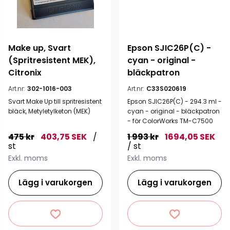
Make up, Svart 
Epson SJIC26P(C) - 
(Spritresistent MEK), 
cyan - original - 
Citronix
bläckpatron
Art.nr:
302-1016-003
Art.nr:
C33S020619
Svart Make Up till spritresistent
Epson SJIC26P(C) - 294.3 ml -
bläck, Metyletylketon (MEK)
cyan - original - bläckpatron
- för ColorWorks TM-C7500
475 kr
403,75 SEK
/
1 993 kr
1694,05 SEK
st
/ st
Exkl. moms
Exkl. moms
Lägg i varukorgen
Lägg i varukorgen