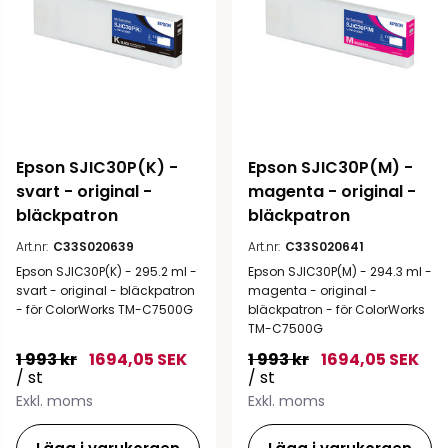
Epson SJIC30P(K) - 
Epson SJIC30P(M) - 
svart - original - 
magenta - original - 
bläckpatron
bläckpatron
Art.nr:
C33S020639
Art.nr:
C33S020641
Epson SJIC30P(K) - 295.2 ml -
Epson SJIC30P(M) - 294.3 ml -
svart - original - bläckpatron
magenta - original -
- för ColorWorks TM-C7500G
bläckpatron - för ColorWorks
TM-C7500G
1 993 kr
1694,05 SEK
1 993 kr
1694,05 SEK
/ st
/ st
Exkl. moms
Exkl. moms