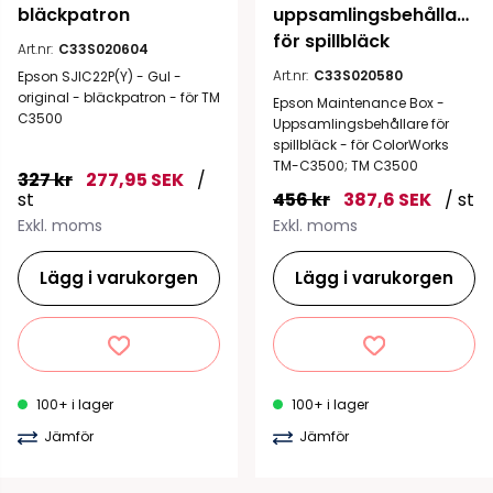
bläckpatron
uppsamlingsbehållare 
för spillbläck
Art.nr:
C33S020604
Art.nr:
C33S020580
Epson SJIC22P(Y) - Gul -
original - bläckpatron - för TM
Epson Maintenance Box -
C3500
Uppsamlingsbehållare för
spillbläck - för ColorWorks
TM-C3500; TM C3500
327 kr
277,95 SEK
/
st
456 kr
387,6 SEK
/ st
Exkl. moms
Exkl. moms
Lägg i varukorgen
Lägg i varukorgen
100+ i lager
100+ i lager
Jämför
Jämför