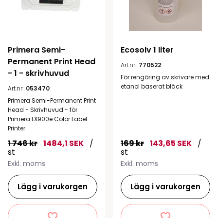
Primera Semi-
Ecosolv 1 liter
Permanent Print Head 
Art.nr:
770522
- 1 - skrivhuvud
För rengöring av skrivare med
etanol baserat bläck
Art.nr:
053470
Primera Semi-Permanent Print
Head - Skrivhuvud - för
Primera LX900e Color Label
Printer
1 746 kr
1484,1 SEK
/
169 kr
143,65 SEK
/
st
st
Exkl. moms
Exkl. moms
Lägg i varukorgen
Lägg i varukorgen