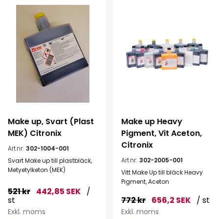
Make up, Svart (Plast 
Make up Heavy 
MEK) Citronix
Pigment, Vit Aceton, 
Citronix
Art.nr:
302-1004-001
Art.nr:
302-2005-001
Svart Make up till plastbläck,
Metyetylketon (MEK)
Vitt Make Up till bläck Heavy
Pigment, Aceton
521 kr
442,85 SEK
/
st
772 kr
656,2 SEK
/ st
Exkl. moms
Exkl. moms