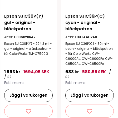
Epson SJIC30P(Y) - 
Epson SJIC36P(C) - 
gul - original - 
cyan - original - 
bläckpatron
bläckpatron
Art.nr:
C33S020642
Art.nr:
C13T44C240
Epson SJIC30P(Y) - 294.3 ml -
Epson SJIC36P(C) - 80 ml -
gul - original - bläckpatron -
cyan - original - bläckpatron
för ColorWorks TM-C7500G
- för ColorWorks CW-
C6000Ae, CW-C6000Pe, CW-
C6500Ae, CW-C6500Pe
1 993 kr
1694,05 SEK
683 kr
580,55 SEK
/
/ st
st
Exkl. moms
Exkl. moms
Lägg i varukorgen
Lägg i varukorgen