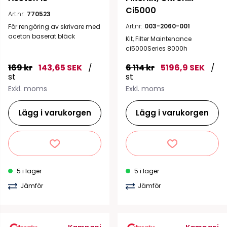
Ci5000
Art.nr:
770523
Art.nr:
003-2060-001
För rengöring av skrivare med
aceton baserat bläck
Kit, Filter Maintenance
ci5000Series 8000h
169 kr
143,65 SEK
/
6 114 kr
5196,9 SEK
/
st
st
Exkl. moms
Exkl. moms
Lägg i varukorgen
Lägg i varukorgen
5 i lager
5 i lager
Jämför
Jämför