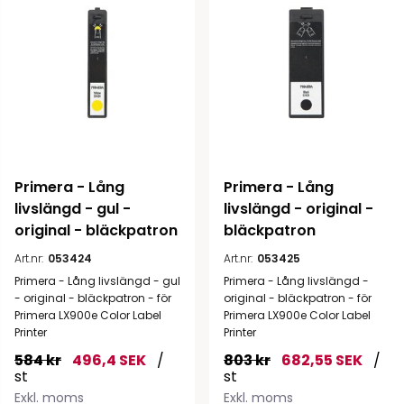
Primera - Lång 
Primera - Lång 
livslängd - gul - 
livslängd - original - 
original - bläckpatron
bläckpatron
Art.nr:
053424
Art.nr:
053425
Primera - Lång livslängd - gul
Primera - Lång livslängd -
- original - bläckpatron - för
original - bläckpatron - för
Primera LX900e Color Label
Primera LX900e Color Label
Printer
Printer
584 kr
496,4 SEK
/
803 kr
682,55 SEK
/
st
st
Exkl. moms
Exkl. moms