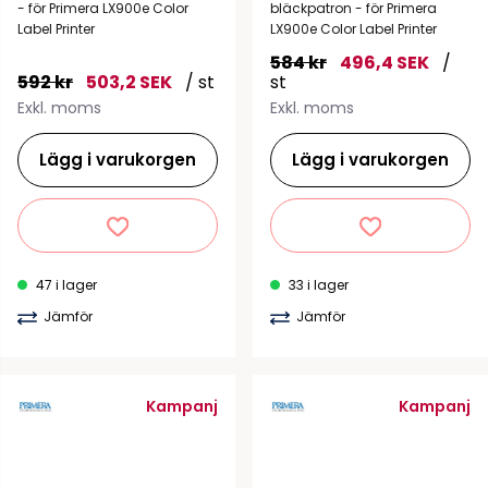
- för Primera LX900e Color
bläckpatron - för Primera
Label Printer
LX900e Color Label Printer
584 kr
496,4 SEK
/
592 kr
503,2 SEK
/ st
st
Exkl. moms
Exkl. moms
Lägg i varukorgen
Lägg i varukorgen
47 i lager
33 i lager
Jämför
Jämför
Kampanj
Kampanj