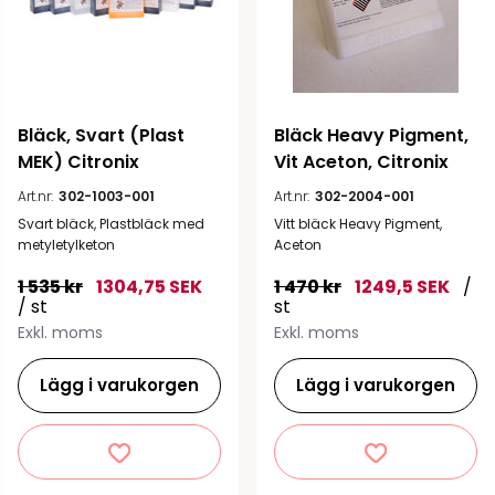
Bläck, Svart (Plast 
Bläck Heavy Pigment, 
MEK) Citronix
Vit Aceton, Citronix
Art.nr:
302-1003-001
Art.nr:
302-2004-001
Svart bläck, Plastbläck med
Vitt bläck Heavy Pigment,
metyletylketon
Aceton
1 535 kr
1304,75 SEK
1 470 kr
1249,5 SEK
/
/ st
st
Exkl. moms
Exkl. moms
Lägg i varukorgen
Lägg i varukorgen