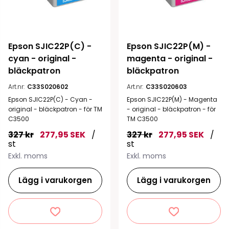
Epson SJIC22P(C) - 
Epson SJIC22P(M) - 
cyan - original - 
magenta - original - 
bläckpatron
bläckpatron
Art.nr:
C33S020602
Art.nr:
C33S020603
Epson SJIC22P(C) - Cyan -
Epson SJIC22P(M) - Magenta
original - bläckpatron - för TM
- original - bläckpatron - för
C3500
TM C3500
327 kr
277,95 SEK
/
327 kr
277,95 SEK
/
st
st
Exkl. moms
Exkl. moms
Lägg i varukorgen
Lägg i varukorgen