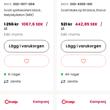
Art.nr:
302-1017-004
Art.nr:
302-4003-001
Svart spritresistent bläck ,
Svart Make Up till bläck, Etanol
Metyletylketon (MEK)
1 256 kr
1067,6 SEK
/
521 kr
442,85 SEK
/
st
st
Exkl. moms
Exkl. moms
Lägg i varukorgen
Lägg i varukorgen
6 i lager
44 i lager
Jämför
Jämför
Kampanj
Kampanj