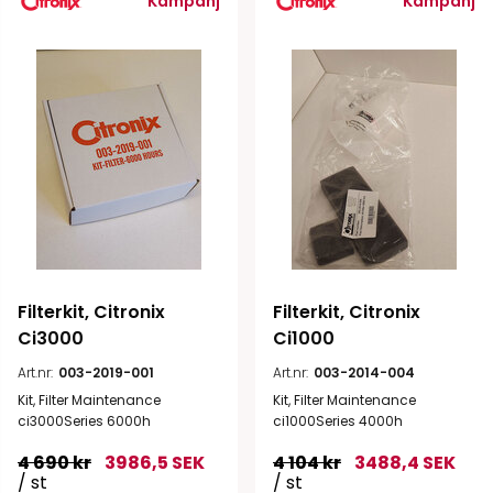
Kampanj
Kampanj
Filterkit, Citronix 
Filterkit, Citronix 
Ci3000
Ci1000
Art.nr:
003-2019-001
Art.nr:
003-2014-004
Kit, Filter Maintenance
Kit, Filter Maintenance
ci3000Series 6000h
ci1000Series 4000h
4 690 kr
3986,5 SEK
4 104 kr
3488,4 SEK
/ st
/ st