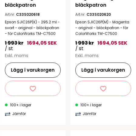
bläckpatron
bläckpatron
Art.nr:
C33S020618
Art.nr:
C33S020620
Epson SJIC26P(K) - 295.2 ml -
Epson SJIC26P(M) - Magenta
svart - original - bläckpatron
- original - bläckpatron - för
- för ColorWorks TM-C7500
ColorWorks TM-C7500
1 993 kr
1694,05 SEK
1 993 kr
1694,05 SEK
/ st
/ st
Exkl. moms
Exkl. moms
Lägg i varukorgen
Lägg i varukorgen
100+ i lager
100+ i lager
Jämför
Jämför