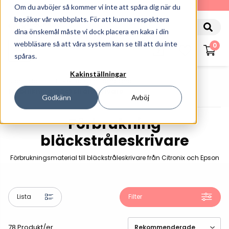
010-162 61 90
Om du avböjer så kommer vi inte att spåra dig när du
besöker vår webbplats. För att kunna respektera
dina önskemål måste vi dock placera en kaka i din
webbläsare så att våra system kan se till att du inte
0
spåras.
Kakinställningar
Startsida
Etiketter Och Färgband
Förbrukning Bläckstråleskrivare
Godkänn
Avböj
Förbrukning
bläckstråleskrivare
Förbrukningsmaterial till bläckstråleskrivare från Citronix och Epson
Lista
Filter
78 Produkt/er