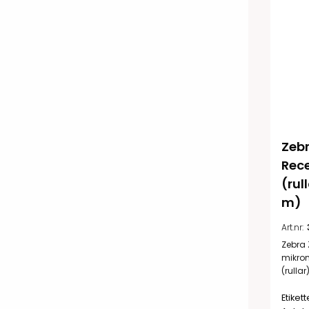
Zebr
Rece
(rul
m)
Art.nr:
Zebra 
mikrom
(rullar
Etiket