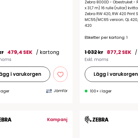
Tillbehör etikettprogram
Outlet-e
Zebra 8000D - Obestruket - R
x 31,7 m) 16 rulle (rullar) kvit
tioner
Outlet-
Zebra RW 420, RW 420 Print S
MC55/MC65 version; QL 420, 
420
Etiketter per kartong: 1
kr
479,4 SEK
/ kartong
1 032 kr
877,2 SEK
/
 moms
Exkl. moms
ägg i varukorgen
Lägg i varukorge
Jämför
 lager
100+ i lager
Kampanj