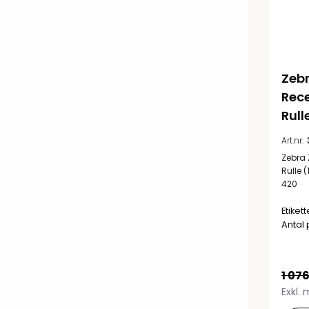
Zebr
Recei
Rull
Art.nr:
Zebra 
Rulle (
420
Etiket
Antal 
1 076
Exkl.