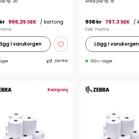
per fp: 30
Antal per fp: 16
 kr
956,25 SEK
/ kartong
938 kr
797,3 SEK
/ 
 moms
Exkl. moms
ägg i varukorgen
Lägg i varukorge
Jämför
lager
100+ i lager
Kampanj