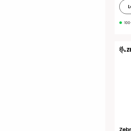
L
100
Zebr