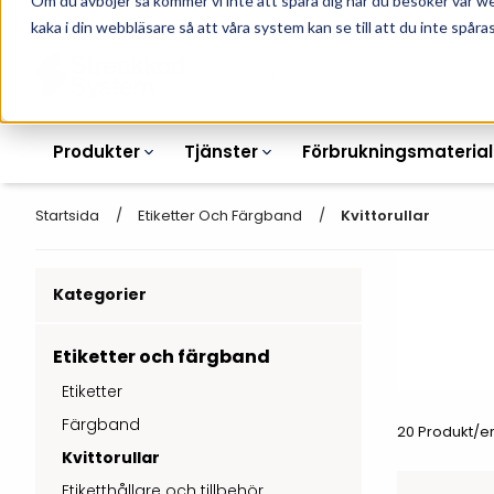
Om du avböjer så kommer vi inte att spåra dig när du besöker vår w
010-162 61 90
L
kaka i din webbläsare så att våra system kan se till att du inte spåras
Produkter
Tjänster
Förbrukningsmaterial
Startsida
Etiketter Och Färgband
Kvittorullar
Kategorier
Etikettskrivare
Otryckta
Etiketter
Armbandsskrivare
Laseretikett_A4
Etiketter och färgband
Färgband
Etiketter
Kortskrivare
Streckkodsmenyer
Färgband
Transportetiketter
20 Produkt/e
Industriella
Hyllkantsmärkning
Kvittorullar
bläckstråleskrivare
Kvittorullar
Plastlister för hyllkanter
Etiketthållare och tillbehör