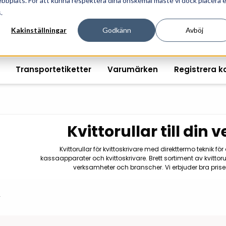
ebbplats. För att kunna respektera dina önskemål måste vi dock placera 
ösningar för professionell informationshantering och mär
.
Kakinställningar
Godkänn
Avböj
Transportetiketter
Varumärken
Registrera k
Kvittorullar till din
Printshopen svartvita-
Handhållna streckkodsläsare
Räkna ut EAN kontroll
Handdat
Kvittorullar för kvittoskrivare med direkttermo teknik fö
etiketter
kassaapparater och kvittoskrivare. Brett sortiment av kvitt
Bordsstreckkodsläsare
Order offertförfråga
Tablets
verksamheter och branscher. Vi erbjuder bra pris
Digital printshop
streckkodsoriginal
Fingerskanners
Wearabl
färgetiketter
r
Streckkodsverifierare
Tillbehö
Tryckta etiketter
Tillbehör streckkodsläsare
Tillbehö