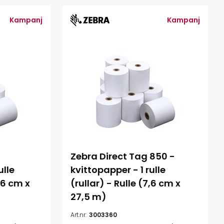
Rondering och verifiering
Tillbehör truckdatorer
Kampanj
Kampanj
och pekskärmar
Datorlös etikettutskrift och
kopiering
Zebra Direct Tag 850 - 
handdatorer
lle 
kvittopapper - 1 rulle 
VISITIQ: Besökssystem
krivare
16 cm x 
(rullar) - Rulle (7,6 cm x 
WMSIQ: Lagersystem
27,5 m)
(WMS)
odsläsare
Art.nr:
3003360
Seagull Scientific