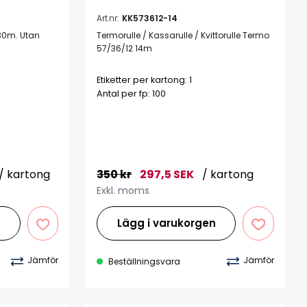
Art.nr:
KK573612-14
130m. Utan
Termorulle / Kassarulle / Kvittorulle Termo
57/36/12 14m
Etiketter per kartong: 1
Antal per fp: 100
/ kartong
350 kr
297,5 SEK
/ kartong
Exkl. moms
n
Lägg i varukorgen
Jämför
Jämför
Beställningsvara