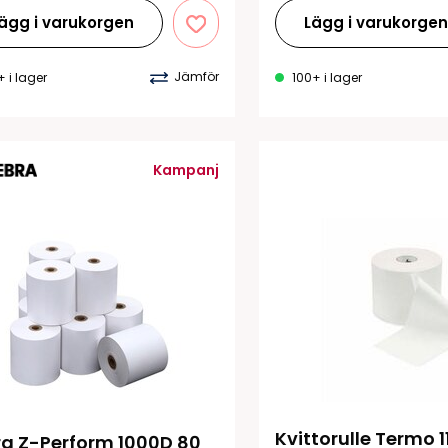
ägg i varukorgen
Lägg i varukorge
Jämför
+ i lager
100+ i lager
Kampanj
Kvittorulle Termo 1
a Z-Perform 1000D 80 