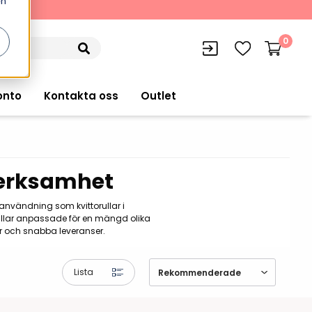
en
kning
0
onto
Kontakta oss
Outlet
 verksamhet
siffran
orer
VISITIQ: Besökssystem
r användning som kvittorullar i
Truckdatorer
orullar anpassade för en mängd olika
n
WMSIQ: Lagersystem (WMS)
er och snabba leveranser.
Ruggade plattor
e Computers
Lager och logistikprogram
Pekskärmsdatorer
Lista
r handdatorer
Utlåning hyra och
inventering
Pekskärmar
r tablets