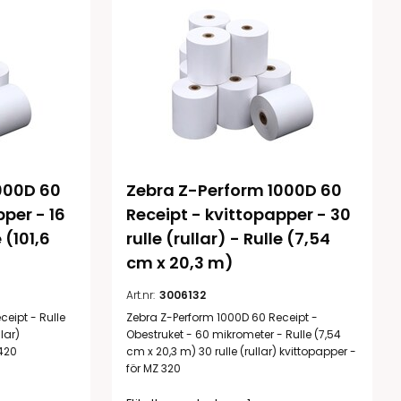
000D 60 
Zebra Z-Perform 1000D 60 
per - 16 
Receipt - kvittopapper - 30 
 (101,6 
rulle (rullar) - Rulle (7,54 
cm x 20,3 m)
Art.nr:
3006132
eipt - Rulle
Zebra Z-Perform 1000D 60 Receipt -
lar)
Obestruket - 60 mikrometer - Rulle (7,54
 420
cm x 20,3 m) 30 rulle (rullar) kvittopapper -
för MZ 320