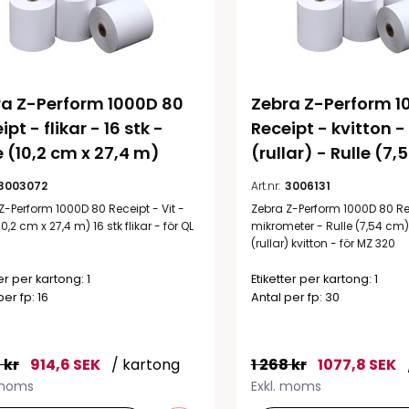
a Z-Perform 1000D 80 
Zebra Z-Perform 1
pt - flikar - 16 stk - 
Receipt - kvitton - 
e (10,2 cm x 27,4 m)
(rullar) - Rulle (7
3003072
Art.nr:
3006131
Z-Perform 1000D 80 Receipt - Vit -
Zebra Z-Perform 1000D 80 Re
10,2 cm x 27,4 m) 16 stk flikar - för QL
mikrometer - Rulle (7,54 cm) 
(rullar) kvitton - för MZ 320
ter per kartong: 1
Etiketter per kartong: 1
per fp: 16
Antal per fp: 30
 kr
914,6 SEK
/ kartong
1 268 kr
1077,8 SEK
 moms
Exkl. moms