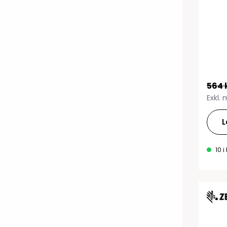
RFID antenner
Tillbehör arbetssta
RFID Streckkodsläsare
564 
Exkl.
L
10 i