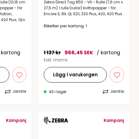
tiketter
ulle (10,16 cm
Zebra Direct Tag 850 - Vit - Rulle (7,6 cm x
BarTender
topapper - för
27,5 m) 1 rulle (rullar) kvittopapper - för
färgband
tation,
Encore 3, 3N; QL 320, 320 Plus, 420, 420 Plus
Loftware NiceLabel
420 Plus; QLn
Etiketter per kartong: 1
 kartong
1 137 kr
966,45 SEK
/ kartong
Exkl. moms
n
Lägg i varukorgen
Jämför
Jämför
43 i lager
Kampanj
Kampanj