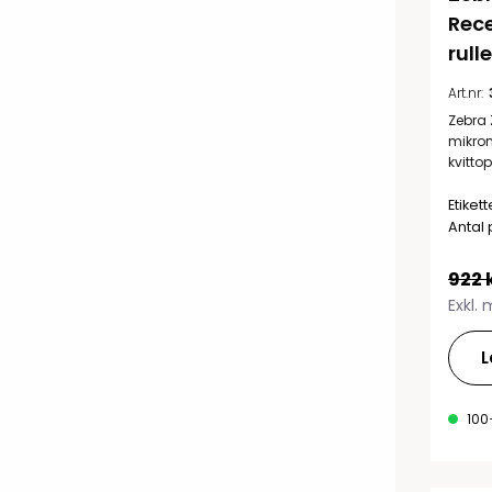
Rece
rull
Art.nr:
Zebra 
mikrome
kvitto
Etiket
Antal 
922 
Exkl.
L
100