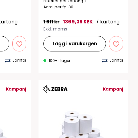
Etiketter per kartong: 1
Antal per fp: 30
kartong
1 611 kr
1369,35 SEK
/ kartong
Exkl. moms
n
Lägg i varukorgen
Jämför
Jämför
100+ i lager
Kampanj
Kampanj