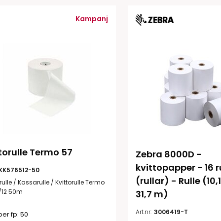
illbehör
Kampanj
torulle Termo 57
Zebra 8000D - 
Etikettprogram
Outlet-
kvittopapper - 16 ru
KK576512-50
Mobile Device Management
Outlet-s
(rullar) - Rulle (10,
ulle / Kassarulle / Kvittorulle Termo
(MDM)
Outlet-
/12 50m
31,7 m)
Paketlösningar
streckk
Art.nr:
3006419-T
per fp: 50