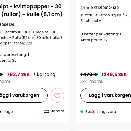
ipt - kvittopapper - 30 
Art.nr:
KK11210012-130
e (rullar) - Rulle (5,1 cm)
Kvittorulle Termo 112/100/12 
Bisphenol A
3006129
Z-Perform 1000D 80 Receipt - 80
Etiketter per kartong: 1
ter - Rulle (5,1 cm) 30 rulle (rullar)
Antal per fp: 12
papper - för MZ 220
ter per kartong: 1
per fp: 30
kr
783,7 SEK
/ kartong
1 470 kr
1249,5 SEK
 moms
Exkl. moms
ägg i varukorgen
Lägg i varukorge
Jämför
+ i lager
Beställningsvara