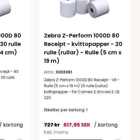
000D 80 
Zebra Z-Perform 1000D 80 
30 rulle 
Receipt - kvittopapper - 20 
,54 cm)
rulle (rullar) - Rulle (5 cm x 
19 m)
ceipt - 80
Art.nr:
3003061
30 rulle
Zebra Z-Perform 1000D 80 Receipt - Vit -
Rulle (5 cm x 19 m) 20 rulle (rullar)
kvittopapper - för Cameo 2; Encore 2; QL
220
Etiketter per kartong: 1
/ kartong
727 kr
617,95 SEK
/ kartong
Exkl. moms