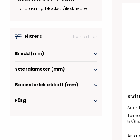
Print & Apply
Etiketthållare och t
Förbrukning bläckstråleskrivare
Alukett
Kringutrustning
Förbrukning
Tag badge
bläckstråleskrivare
Tillbehör skrivare
Filtrera
Rensa filter
Varningsetiketter
Bredd (mm)
Ytterdiameter (mm)
Bobinstorlek etikett (mm)
Kvit
RFID Handdatorer
Färg
Batteridrivna
Art.nr:
RFID Skrivare
arbetsstationer
Termor
RFID Etiketter
57/65
NB-serien
Fasta RFID Läsare
Antal 
PC-serien