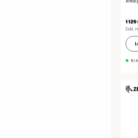
Antal 
1 125
Exkl.
L
6 i 