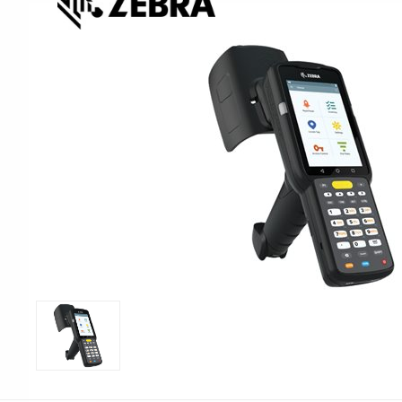
Print & Apply
Etiketthållare och t
Alukett
Kringutrustning
Förbrukning
Tag badge
bläckstråleskrivare
Tillbehör skrivare
Varningsetiketter
RFID Handdatorer
Batteridrivna
RFID Skrivare
arbetsstationer
RFID Etiketter
NB-serien
Fasta RFID Läsare
PC-serien