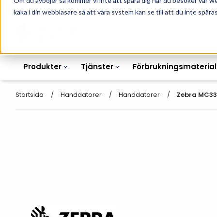
Om du avböjer så kommer vi inte att spåra dig när du besöker vår w
010-162 61 90
L
kaka i din webbläsare så att våra system kan se till att du inte spåras
Produkter
Tjänster
Förbrukningsmaterial
Startsida
Handdatorer
Handdatorer
Zebra MC339
Etikettskrivare
Otryckta
Etiketter
Armbandsskrivare
Laseretikett_A4
Färgband
Kortskrivare
Streckkodsmenyer
Transportetiketter
Industriella
Hyllkantsmärkning
bläckstråleskrivare
Kvittorullar
Plastlister för hyllkanter