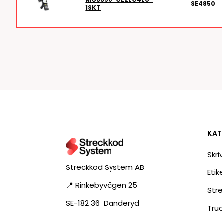
SE4850
1SKT
KAT
Skri
Streckkod System AB
Eti
📍 Rinkebyvägen 25
Str
SE-182 36 Danderyd
Tru