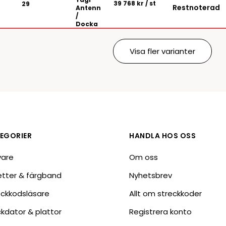
39 768 kr
/ st
29
Restnoterad
Antenn
/
Docka
Visa fler varianter
EGORIER
HANDLA HOS OSS
vare
Om oss
ketter & färgband
Nyhetsbrev
eckkodsläsare
Allt om streckkoder
ckdator & plattor
Registrera konto