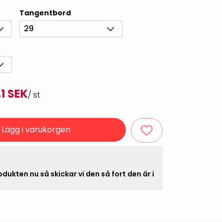
Rondering och verifiering
Tillbehör truckdatorer
Tangentbord
och pekskärmar
Datorlös etikettutskrift och
29
kopiering
1 SEK
/ st
Lägg i varukorgen
handdatorer
VISITIQ: Besökssystem
krivare
dukten nu så skickar vi den så fort den är i
WMSIQ: Lagersystem
(WMS)
odsläsare
Seagull Scientific