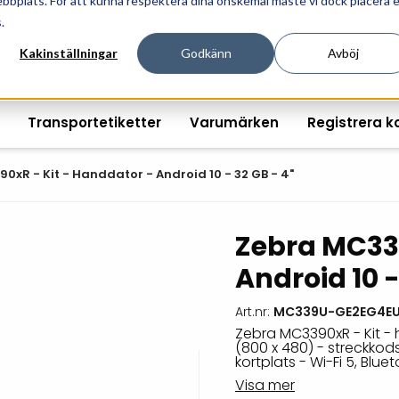
ebbplats. För att kunna respektera dina önskemål måste vi dock placera 
ösningar för professionell informationshantering och mär
.
Kakinställningar
Godkänn
Avböj
Transportetiketter
Varumärken
Registrera k
0xR - Kit - Handdator - Android 10 - 32 GB - 4"
Zebra MC339
Printshopen svartvita-
Handhållna streckkodsläsare
Räkna ut EAN kontroll
Handdat
Android 10 -
etiketter
Bordsstreckkodsläsare
Order offertförfråga
Tablets
Digital printshop
streckkodsoriginal
Art.nr:
MC339U-GE2EG4EU
Fingerskanners
Wearabl
färgetiketter
Zebra MC3390xR - Kit - 
(800 x 480) - streckkod
Streckkodsverifierare
Tillbehö
kortplats - Wi-Fi 5, Blue
Tryckta etiketter
Visa mer
Tillbehör streckkodsläsare
Tillbehö