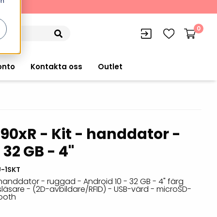
en
kning
0
onto
Kontakta oss
Outlet
0xR - Kit - handdator -
siffran
orer
VISITIQ: Besökssystem
 32 GB - 4"
Truckdatorer
n
WMSIQ: Lagersystem (WMS)
Ruggade plattor
-1SKT
e Computers
Lager och logistikprogram
handdator - ruggad - Android 10 - 32 GB - 4" färg
Pekskärmsdatorer
släsare - (2D-avbildare/RFID) - USB-värd - microSD-
r handdatorer
Utlåning hyra och
tooth
inventering
Pekskärmar
r tablets