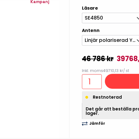
Kampanj
illbehör
Läsare
SE4850
Antenn
Linjär polariserad Yagi Antenn / Docka
46 786 kr
39768,
Inkl. moms
49710,13 kr
/ st
Etikettprogram
Outlet-
Restnoterad
Mobile Device Management
Outlet-s
Det går att beställa pro
lager.
(MDM)
Outlet-
Jämför
Paketlösningar
streckk