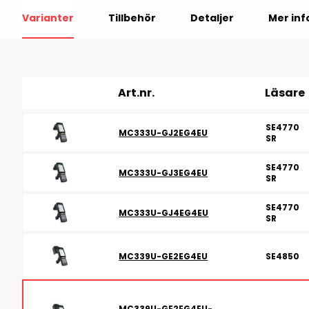
RFID antenner
Varianter
Tillbehör
Detaljer
Mer inf
Tillbehör arbetssta
RFID Streckkodsläsare
Art.nr.
Läsare
SE4770
MC333U-GJ2EG4EU
SR
SE4770
MC333U-GJ3EG4EU
SR
SE4770
MC333U-GJ4EG4EU
SR
MC339U-GE2EG4EU
SE4850
MC339U-GE2EG4EU-