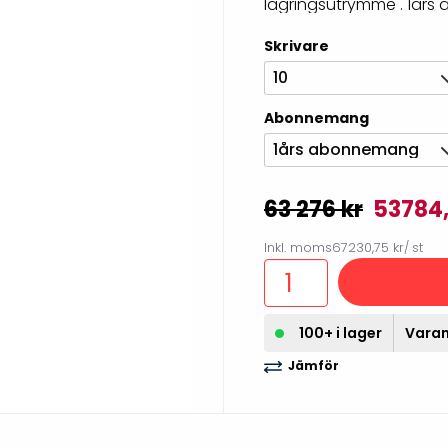
lagringsutrymme . 1års a
illbehör
Skrivare
10
Abonnemang
1års abonnemang
63 276 kr
53784,
Inkl. moms
67230,75 kr
/ st
Etikettprogram
Outlet-
100+ i lager
Varan 
Mobile Device Management
Outlet-s
Jämför
(MDM)
Outlet-
Paketlösningar
streckk