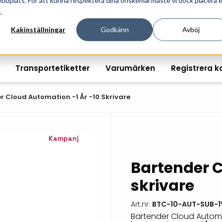
ebbplats. För att kunna respektera dina önskemål måste vi dock placera 
ösningar för professionell informationshantering och mär
.
Kakinställningar
Godkänn
Avböj
Transportetiketter
Varumärken
Registrera k
r Cloud Automation -1 År -10 Skrivare
Kampanj
Printshopen svartvita-
Handhållna streckkodsläsare
Räkna ut EAN kontroll
Handdat
etiketter
Bordsstreckkodsläsare
Order offertförfråga
Tablets
Bartender C
Digital printshop
streckkodsoriginal
Fingerskanners
Wearabl
skrivare
färgetiketter
Streckkodsverifierare
Tillbehö
Tryckta etiketter
Art.nr:
BTC-10-AUT-SUB-1
Bartender Cloud Automat
Tillbehör streckkodsläsare
Tillbehö