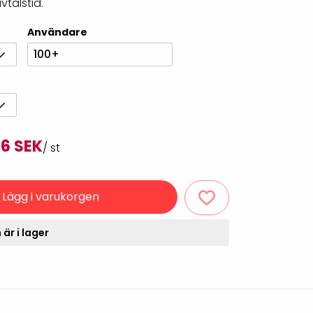
vtalstid.
Rondering och verifiering
Tillbehör truckdatorer
och pekskärmar
Användare
Datorlös etikettutskrift och
kopiering
100+
6 SEK
/ st
Lägg i varukorgen
handdatorer
är i lager
VISITIQ: Besökssystem
krivare
WMSIQ: Lagersystem
(WMS)
odsläsare
Seagull Scientific