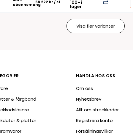
58 222 kr
/ st
100+ i
abonnemang
lager
Visa fler varianter
EGORIER
HANDLA HOS OSS
vare
Om oss
ketter & färgband
Nyhetsbrev
eckkodsläsare
Allt om streckkoder
ckdator & plattor
Registrera konto
gramvaror
Försäljningsvillkor