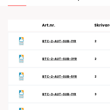
RFID antenner
Tillbehör arbetssta
RFID Streckkodsläsare
Art.nr.
Skrivar
BTC-2-AUT-SUB-1YR
2
BTC-2-AUT-SUB-3YR
2
BTC-2-AUT-SUB-5YR
2
BTC-3-AUT-SUB-1YR
3