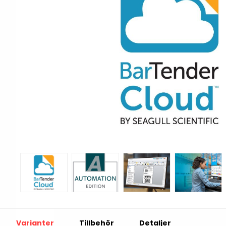
Print & Apply
Etiketthållare och t
Alukett
Kringutrustning
Förbrukning
Tag badge
bläckstråleskrivare
Tillbehör skrivare
Varningsetiketter
RFID Handdatorer
Batteridrivna
RFID Skrivare
arbetsstationer
RFID Etiketter
NB-serien
Fasta RFID Läsare
PC-serien
Varianter
Tillbehör
Detaljer