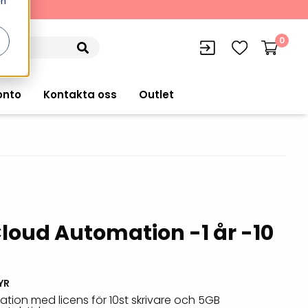
en
kning
0
onto
Kontakta oss
Outlet
siffran
orer
VISITIQ: Besökssystem
Truckdatorer
n
WMSIQ: Lagersystem (WMS)
loud Automation -1 år -10
Ruggade plattor
e Computers
Lager och logistikprogram
Pekskärmsdatorer
r handdatorer
Utlåning hyra och
YR
inventering
Pekskärmar
ion med licens för 10st skrivare och 5GB
r tablets