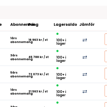
Tillbehör etikettprogram
Outlet-e
tioner
Outlet-
e
Abonnemang
Pris
Lagersaldo
Jämför
1års
16 963 kr
/ st
100+ i
abonnemang
lager
3års
45 788 kr
/ st
100+ i
abonnemang
lager
5års
72 073 kr
/ st
100+ i
abonnemang
lager
1års
21 563 kr
/ st
100+ i
abonnemang
lager
3års