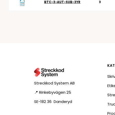
BTC-3-AUT-SUB-3YR
3
KAT
Skri
Streckkod System AB
Eti
📍 Rinkebyvägen 25
Str
SE-182 36 Danderyd
Tru
Pro