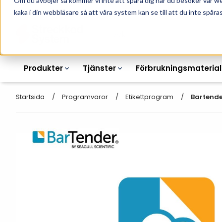
Om du avböjer så kommer vi inte att spåra dig när du besöker vår w
010-162 61 90
L
kaka i din webbläsare så att våra system kan se till att du inte spåras
Produkter
Tjänster
Förbrukningsmaterial
Startsida
Programvaror
Etikettprogram
Bartende
Etikettskrivare
Otryckta
Etiketter
Armbandsskrivare
Laseretikett_A4
Färgband
Kortskrivare
Streckkodsmenyer
Transportetiketter
Industriella
Hyllkantsmärkning
bläckstråleskrivare
Kvittorullar
Plastlister för hyllkanter