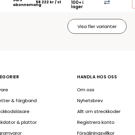
58 222 kr
/ st
100+ i
abonnemang
lager
Visa fler varianter
EGORIER
HANDLA HOS OSS
vare
Om oss
ketter & färgband
Nyhetsbrev
eckkodsläsare
Allt om streckkoder
ckdator & plattor
Registrera konto
gramvaror
Försäljningsvillkor