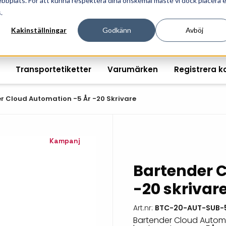
ebbplats. För att kunna respektera dina önskemål måste vi dock placera 
ösningar för professionell informationshantering och mär
.
Kakinställningar
Godkänn
Avböj
Transportetiketter
Varumärken
Registrera k
r Cloud Automation -5 År -20 Skrivare
Kampanj
Printshopen svartvita-
Handhållna streckkodsläsare
Räkna ut EAN kontroll
Handdat
etiketter
Bordsstreckkodsläsare
Order offertförfråga
Tablets
Bartender 
Digital printshop
streckkodsoriginal
Fingerskanners
Wearabl
-20 skrivar
färgetiketter
Streckkodsverifierare
Tillbehö
Tryckta etiketter
Art.nr:
BTC-20-AUT-SUB-
Bartender Cloud Automa
Tillbehör streckkodsläsare
Tillbehö