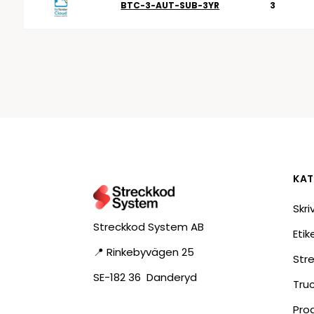
BTC-3-AUT-SUB-3YR
3
KAT
Skri
Streckkod System AB
Eti
📍 Rinkebyvägen 25
Str
SE-182 36 Danderyd
Tru
Pro