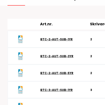
RFID antenner
Tillbehör arbetssta
RFID Streckkodsläsare
Art.nr.
Skrivar
BTC-2-AUT-SUB-1YR
2
BTC-2-AUT-SUB-3YR
2
BTC-2-AUT-SUB-5YR
2
BTC-3-AUT-SUB-1YR
3