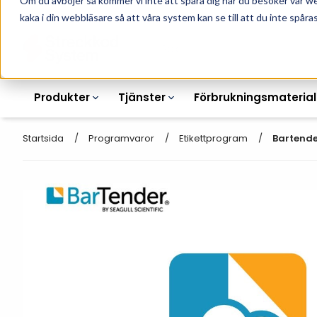
Om du avböjer så kommer vi inte att spåra dig när du besöker vår w
010-162 61 90
L
kaka i din webbläsare så att våra system kan se till att du inte spåras
Produkter
Tjänster
Förbrukningsmaterial
Startsida
Programvaror
Etikettprogram
Bartende
Etikettskrivare
Otryckta
Etiketter
Armbandsskrivare
Laseretikett_A4
Färgband
Kortskrivare
Streckkodsmenyer
Transportetiketter
Industriella
Hyllkantsmärkning
bläckstråleskrivare
Kvittorullar
Plastlister för hyllkanter