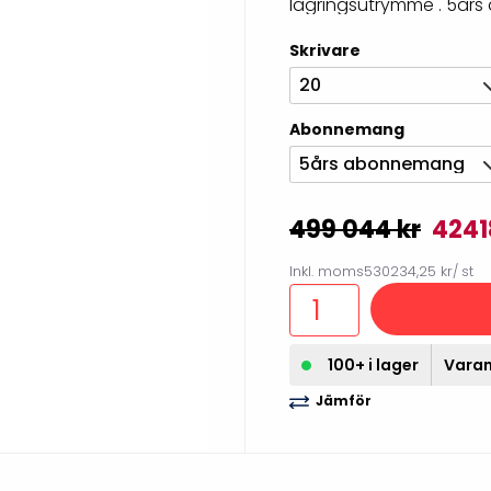
lagringsutrymme . 5års a
illbehör
Skrivare
20
Abonnemang
5års abonnemang
499 044 kr
4241
Inkl. moms
530234,25 kr
/ st
Etikettprogram
Outlet-
100+ i lager
Varan 
Mobile Device Management
Outlet-s
Jämför
(MDM)
Outlet-
Paketlösningar
streckk