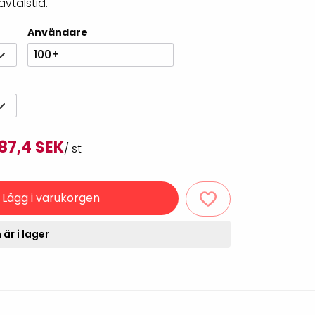
vtalstid.
Rondering och verifiering
Tillbehör truckdatorer
och pekskärmar
Användare
Datorlös etikettutskrift och
kopiering
100+
87,4 SEK
/ st
Lägg i varukorgen
handdatorer
är i lager
VISITIQ: Besökssystem
krivare
WMSIQ: Lagersystem
(WMS)
odsläsare
Seagull Scientific