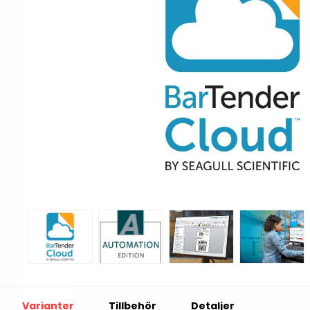
Print & Apply
Etiketthållare och t
Alukett
Kringutrustning
Förbrukning
Tag badge
bläckstråleskrivare
Tillbehör skrivare
Varningsetiketter
RFID Handdatorer
Batteridrivna
RFID Skrivare
arbetsstationer
RFID Etiketter
NB-serien
Fasta RFID Läsare
PC-serien
Varianter
Tillbehör
Detaljer