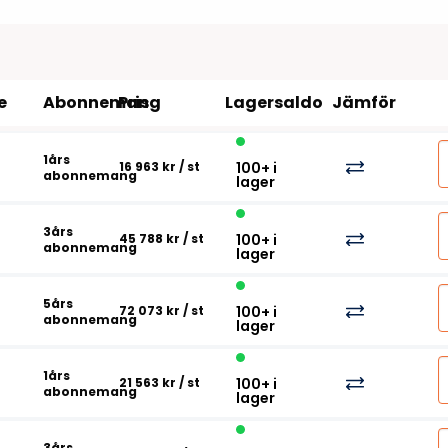
Tillbehör etikettprogram
Outlet-e
tioner
Outlet-
e
Abonnemang
Pris
Lagersaldo
Jämför
1års
16 963 kr
/ st
100+ i
abonnemang
lager
3års
45 788 kr
/ st
100+ i
abonnemang
lager
5års
72 073 kr
/ st
100+ i
abonnemang
lager
1års
21 563 kr
/ st
100+ i
abonnemang
lager
3års