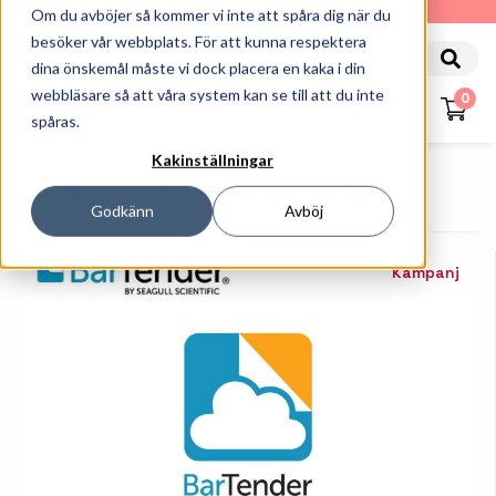
010-162 61 90
Om du avböjer så kommer vi inte att spåra dig när du
besöker vår webbplats. För att kunna respektera
dina önskemål måste vi dock placera en kaka i din
webbläsare så att våra system kan se till att du inte
0
spåras.
Kakinställningar
Startsida
Programvaror
Etikettprogram
Bartender Cloud Automation -3 År -5 Skrivare
Godkänn
Avböj
Kampanj