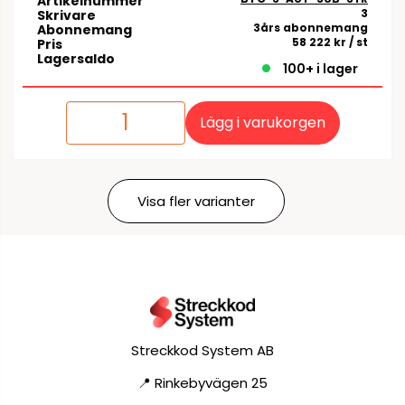
Artikelnummer
3
Skrivare
3års abonnemang
Abonnemang
58 222 kr
/ st
Pris
Lagersaldo
100+ i lager
Lägg i varukorgen
Visa fler varianter
Streckkod System AB
📍 Rinkebyvägen 25