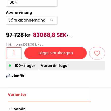
100+
Abonnemang
3års abonnemang
97 728 kr
83068,8 SEK
/ st
Inkl. moms
103836 kr
/ st
Lägg i varukorgen
100+ i lager
Varan är i lager
Jämför
Varianter
Tillbehör