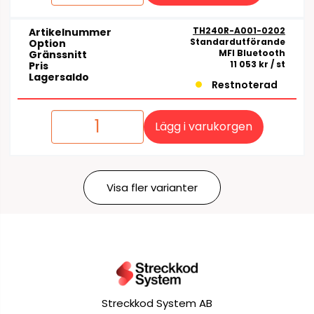
TH240R-A001-0202
Artikelnummer
Standardutförande
Option
MFI Bluetooth
Gränssnitt
11 053 kr
/ st
Pris
Lagersaldo
Restnoterad
Lägg i varukorgen
Visa fler varianter
Streckkod System AB