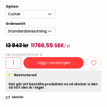
Option
Cutter
Gränssnitt
Standardanslutning
13 843 kr
11766,55 SEK
/ st
Inkl. moms
14708,19 kr
/ st
Lägg i varukorgen
Restnoterad
Det går att beställa produkten nu så skickar vi den
så fort den är i lager.
Jämför