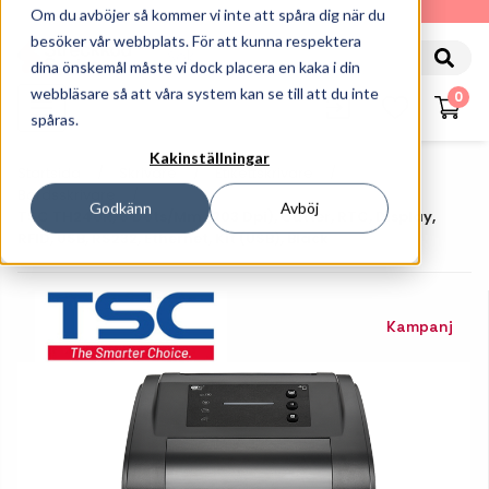
010-162 61 90
Om du avböjer så kommer vi inte att spåra dig när du
besöker vår webbplats. För att kunna respektera
dina önskemål måste vi dock placera en kaka i din
webbläsare så att våra system kan se till att du inte
0
spåras.
Kakinställningar
Startsida
Skrivare
Etikettskrivare
Bordsskrivare
Godkänn
Avböj
TSC TH240R, 8 Dots/mm (203 Dpi), Cutter, RTC, Display,
RFID, USB, RS232, Ethernet, Kit (USB), Black
Kampanj