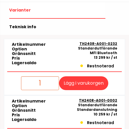
Varianter
Teknisk info
TH240R-A001-0232
Artikelnummer
Standardutförande
Option
MFI Bluetooth
Gränssnitt
13 299 kr
/ st
Pris
Lagersaldo
Restnoterad
Lägg i varukorgen
TH240R-A001-0002
Artikelnummer
Standardutförande
Option
Standardanslutning
Gränssnitt
10 259 kr
/ st
Pris
Lagersaldo
Restnoterad