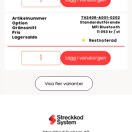
TH240R-A001-0202
Artikelnummer
Standardutförande
Option
MFI Bluetooth
Gränssnitt
11 053 kr
/ st
Pris
Lagersaldo
Restnoterad
Lägg i varukorgen
Visa fler varianter