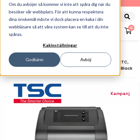
010-162 61 90
Om du avböjer så kommer vi inte att spåra dig när du
besöker vår webbplats. För att kunna respektera
dina önskemål måste vi dock placera en kaka i din
webbläsare så att våra system kan se till att du inte
0
spåras.
Kakinställningar
Startsida
Skrivare
Etikettskrivare
Bordsskrivare
Godkänn
Avböj
TSC TH240R, Bluetooth, 8 Dots/mm (203 Dpi), Peeler, RTC,
Display, RFID, USB, RS232, BT, Ethernet, Wi-Fi, Kit (USB), Black
Kampanj