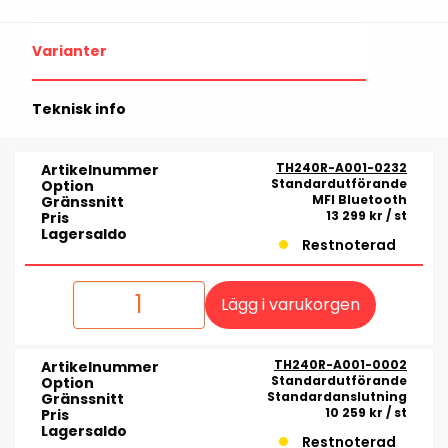
Varianter
Teknisk info
TH240R-A001-0232
Artikelnummer
Standardutförande
Option
MFI Bluetooth
Gränssnitt
13 299 kr
/ st
Pris
Lagersaldo
Restnoterad
Lägg i varukorgen
TH240R-A001-0002
Artikelnummer
Standardutförande
Option
Standardanslutning
Gränssnitt
10 259 kr
/ st
Pris
Lagersaldo
Restnoterad