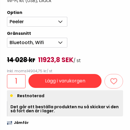
Wi-Fi, kit (USB), black
Option
Peeler
Gränssnitt
Bluetooth, Wifi
14 028 kr
11923,8 SEK
/ st
Inkl. moms
14904,75 kr
/ st
Lägg i varukorgen
Restnoterad
Det går att beställa produkten nu så skickar vi den
så fort den är i lager.
Jämför