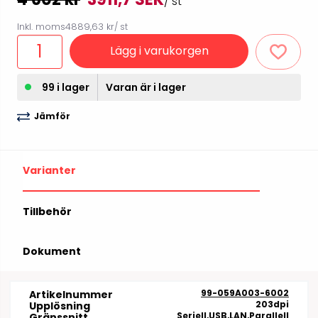
/ st
Inkl. moms
4889,63 kr
/ st
Lägg i varukorgen
99 i lager
Varan är i lager
Jämför
Varianter
Tillbehör
Dokument
99-059A003-6002
Artikelnummer
203dpi
Upplösning
Seriell,USB,LAN,Parallell
Gränssnitt