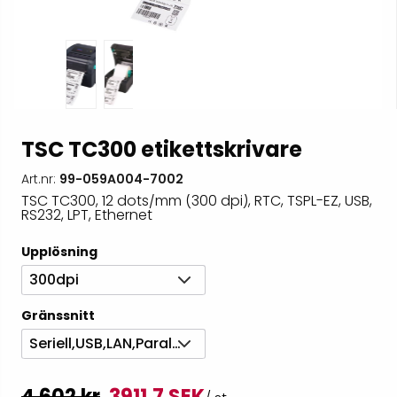
TSC TC300 etikettskrivare
Art.nr:
99-059A004-7002
TSC TC300, 12 dots/mm (300 dpi), RTC, TSPL-EZ, USB,
RS232, LPT, Ethernet
Upplösning
300dpi
Gränssnitt
Seriell,USB,LAN,Parallell
4 602 kr
3911,7 SEK