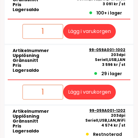
3 091 kr
/ st
Pris
Lagersaldo
100+ i lager
Lägg i varukorgen
99-059A001-1002
Artikelnummer
203dpi
Upplösning
Seriell,USB,LAN
Gränssnitt
3 596 kr
/ st
Pris
Lagersaldo
29 i lager
Lägg i varukorgen
99-059A001-1202
Artikelnummer
203dpi
Upplösning
Seriell,USB,LAN,WiFi
Gränssnitt
4 574 kr
/ st
Pris
Lagersaldo
Restnoterad