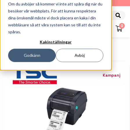
010-162 61 90
Om du avböjer så kommer vi inte att spåra dig när du
besöker vår webbplats. För att kunna respektera
dina önskemål måste vi dock placera en kaka i din
webbläsare så att våra system kan se till att du inte
0
spåras.
Kakinställningar
Startsida
Skrivare
Etikettskrivare
Bordsskrivare
TSC TC300 Etikettskrivare
Godkänn
Avböj
Kampanj