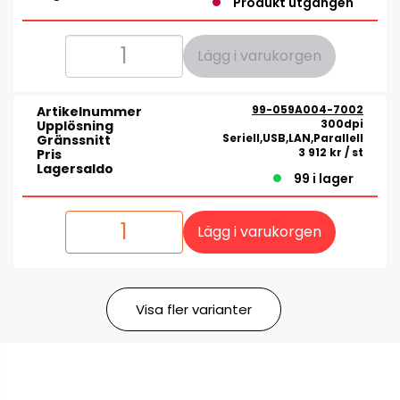
Produkt utgången
Lägg i varukorgen
99-059A004-7002
Artikelnummer
300dpi
Upplösning
Seriell,USB,LAN,Parallell
Gränssnitt
3 912 kr
/ st
Pris
Lagersaldo
99 i lager
Lägg i varukorgen
Visa fler varianter