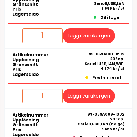
Seriell,USB,LAN
Gränssnitt
3 596 kr
/ st
Pris
Lagersaldo
29 i lager
Lägg i varukorgen
99-059A001-1202
Artikelnummer
203dpi
Upplösning
Seriell,USB,LAN,WiFi
Gränssnitt
4 574 kr
/ st
Pris
Lagersaldo
Restnoterad
Lägg i varukorgen
99-059A009-1002
Artikelnummer
203dpi
Upplösning
Seriell,USB,LAN (beige)
Gränssnitt
3 868 kr
/ st
Pris
Lagersaldo