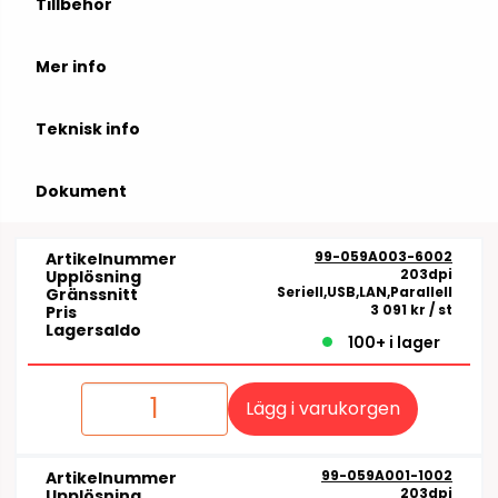
Tillbehör
Mer info
Teknisk info
Dokument
99-059A003-6002
Artikelnummer
203dpi
Upplösning
Seriell,USB,LAN,Parallell
Gränssnitt
3 091 kr
/ st
Pris
Lagersaldo
100+ i lager
Lägg i varukorgen
99-059A001-1002
Artikelnummer
203dpi
Upplösning