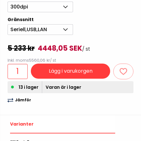
300dpi
Gränssnitt
Seriell,USB,LAN
5 233 kr
4448,05 SEK
/ st
Inkl. moms
5560,06 kr
/ st
Lägg i varukorgen
13 i lager
Varan är i lager
Jämför
Varianter