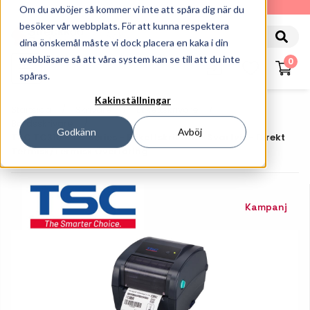
010-162 61 90
Om du avböjer så kommer vi inte att spåra dig när du
besöker vår webbplats. För att kunna respektera
dina önskemål måste vi dock placera en kaka i din
webbläsare så att våra system kan se till att du inte
0
spåras.
Kakinställningar
Startsida
Skrivare
Etikettskrivare
Bordsskrivare
Godkänn
Avböj
TSC TC310 - TC Series - Etikettskrivare - Svartvit - Direkt
Termisk/termisk Överföring
Kampanj