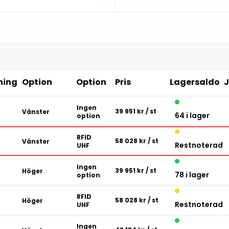
Tillbehör etikettprogram
Outlet-e
tioner
Outlet-
ning
Option
Option
Pris
Lagersaldo
Ingen
39 951 kr
/ st
Vänster
64 i lager
option
RFID
58 028 kr
/ st
Vänster
Restnoterad
UHF
Ingen
39 951 kr
/ st
Höger
78 i lager
option
RFID
58 028 kr
/ st
Höger
Restnoterad
UHF
Ingen