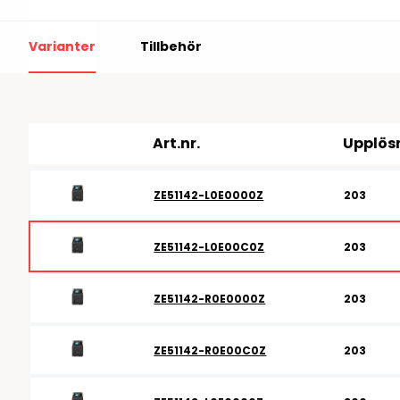
RFID antenner
Tillbehör arbetssta
Varianter
Tillbehör
RFID Streckkodsläsare
Art.nr.
Upplös
ZE51142-L0E0000Z
203
ZE51142-L0E00C0Z
203
ZE51142-R0E0000Z
203
ZE51142-R0E00C0Z
203