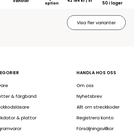
42 184 kr
/ st
Vänster
50 i lager
option
Visa fler varianter
EGORIER
HANDLA HOS OSS
vare
Om oss
ketter & färgband
Nyhetsbrev
eckkodsläsare
Allt om streckkoder
ckdator & plattor
Registrera konto
gramvaror
Försäljningsvillkor