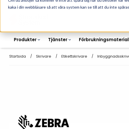
Om du avböjer så kommer vi inte att spåra dig när du besöker vår w
010-162 61 90
L
kaka i din webbläsare så att våra system kan se till att du inte spåras
Produkter
Tjänster
Förbrukningsmaterial
Startsida
Skrivare
Etikettskrivare
Inbyggnadsskriv
Etikettskrivare
Otryckta
Etiketter
Armbandsskrivare
Laseretikett_A4
Färgband
Kortskrivare
Streckkodsmenyer
Transportetiketter
Industriella
Hyllkantsmärkning
bläckstråleskrivare
Kvittorullar
Plastlister för hyllkanter