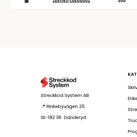
ZE51143-L0E0000Z
300
KAT
Skri
Streckkod System AB
Eti
📍 Rinkebyvägen 25
Str
SE-182 36 Danderyd
Tru
Pro