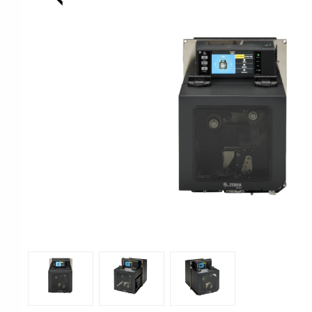
Print & Apply
Etiketthållare och t
Alukett
Kringutrustning
Förbrukning
Tag badge
bläckstråleskrivare
Tillbehör skrivare
Varningsetiketter
RFID Handdatorer
Batteridrivna
RFID Skrivare
arbetsstationer
RFID Etiketter
NB-serien
Fasta RFID Läsare
PC-serien