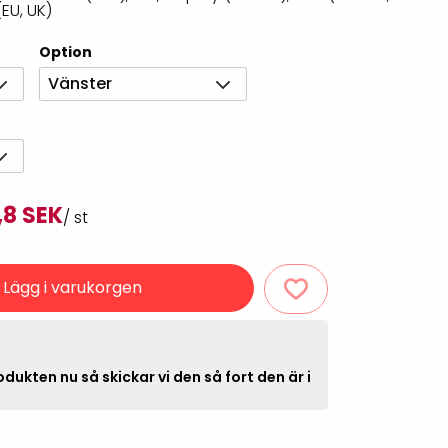
(EU, UK)
Rondering och verifiering
Tillbehör truckdatorer
och pekskärmar
Option
Datorlös etikettutskrift och
kopiering
Vänster
,8 SEK
/ st
Lägg i varukorgen
handdatorer
VISITIQ: Besökssystem
krivare
dukten nu så skickar vi den så fort den är i
WMSIQ: Lagersystem
(WMS)
odsläsare
Seagull Scientific