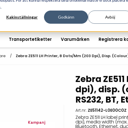
ebbplats. För att kunna respektera dina önskemål måste vi dock placera 
ösningar för professionell informationshantering och mär
.
Kakinställningar
Godkänn
Avböj
Transportetiketter
Varumärken
Registrera k
are
Zebra ZE511 LH Printer, 8 Dots/mm (203 Dpi), Disp. (colour),
Zebra ZE511
Printshopen svartvita-
Handhållna streckkodsläsare
Räkna ut EAN kontroll
Handdat
dpi), disp. (
etiketter
Bordsstreckkodsläsare
Order offertförfråga
Tablets
RS232, BT, E
Digital printshop
streckkodsoriginal
Fingerskanners
Wearabl
färgetiketter
Art.nr:
ZE51142-L0E00C0Z
Streckkodsverifierare
Tillbehö
Tryckta etiketter
Zebra ZE511 LH label pri
dpi), media width (max.)
Kampanj
Tillbehör streckkodsläsare
Tillbehö
Bluetooth, Ethernet, dual