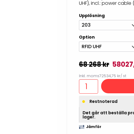
UHF), incl.: power cable 
illbehör
Upplösning
203
Option
RFID UHF
68 268 kr
58027
Inkl. moms
72534,75 kr
/ st
Etikettprogram
Outlet-
Restnoterad
Mobile Device Management
Outlet-s
(MDM)
Det går att beställa pro
Outlet-
lager.
Paketlösningar
streckk
Jämför