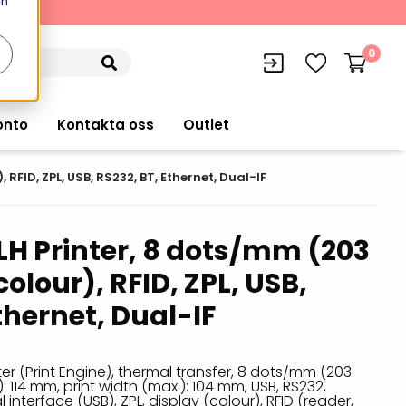
en
kning
0
onto
Kontakta oss
Outlet
 RFID, ZPL, USB, RS232, BT, Ethernet, Dual-IF
 LH Printer, 8 dots/mm (203
siffran
orer
VISITIQ: Besökssystem
colour), RFID, ZPL, USB,
Truckdatorer
n
WMSIQ: Lagersystem (WMS)
thernet, Dual-IF
Ruggade plattor
e Computers
Lager och logistikprogram
Pekskärmsdatorer
r handdatorer
Utlåning hyra och
nter (Print Engine), thermal transfer, 8 dots/mm (203
inventering
: 114 mm, print width (max.): 104 mm, USB, RS232,
Pekskärmar
r tablets
 interface (USB), ZPL, display (colour), RFID (reader,