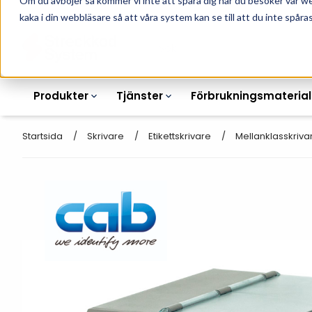
Om du avböjer så kommer vi inte att spåra dig när du besöker vår w
010-162 61 90
L
kaka i din webbläsare så att våra system kan se till att du inte spåras
Produkter
Tjänster
Förbrukningsmaterial
Startsida
Skrivare
Etikettskrivare
Mellanklasskriva
Etikettskrivare
Otryckta
Etiketter
Armbandsskrivare
Laseretikett_A4
Färgband
Kortskrivare
Streckkodsmenyer
Transportetiketter
Industriella
Hyllkantsmärkning
bläckstråleskrivare
Kvittorullar
Plastlister för hyllkanter