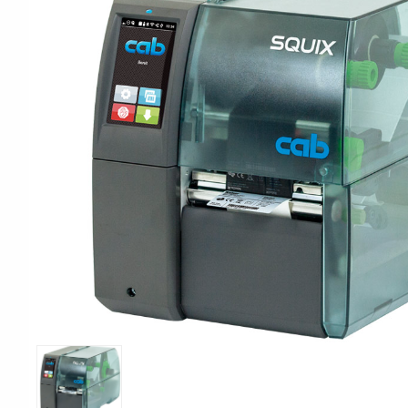
Print & Apply
Etiketthållare och t
Alukett
Kringutrustning
Förbrukning
Tag badge
bläckstråleskrivare
Tillbehör skrivare
Varningsetiketter
RFID Handdatorer
Batteridrivna
RFID Skrivare
arbetsstationer
RFID Etiketter
NB-serien
Fasta RFID Läsare
PC-serien