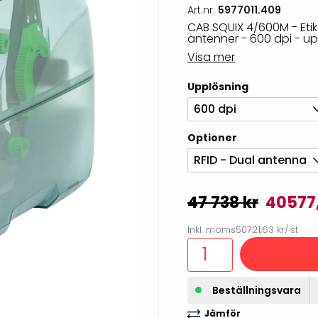
Art.nr:
5977011.409
illbehör
CAB SQUIX 4/600M - Etike
antenner - 600 dpi - upp 
Visa mer
Upplösning
600 dpi
Optioner
RFID - Dual antenna
47 738 kr
40577
Etikettprogram
Outlet-
Inkl. moms
50721,63 kr
/ st
Mobile Device Management
Outlet-s
(MDM)
Outlet-
Beställningsvara
Paketlösningar
streckk
Jämför