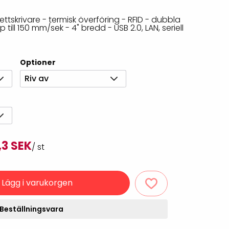
Rondering och verifiering
Tillbehör truckdatorer
ttskrivare - termisk överföring - RFID - dubbla
och pekskärmar
Datorlös etikettutskrift och
till 150 mm/sek - 4" bredd - USB 2.0, LAN, seriell
kopiering
Optioner
Riv av
,3 SEK
/ st
handdatorer
VISITIQ: Besökssystem
krivare
Lägg i varukorgen
WMSIQ: Lagersystem
(WMS)
Beställningsvara
odsläsare
Seagull Scientific