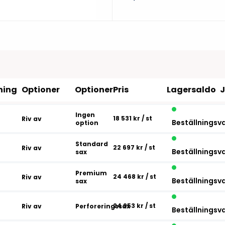
Tillbehör etikettprogram
Outlet-e
tioner
Outlet-
ning
Optioner
Optioner
Pris
Lagersaldo
Ingen
18 531 kr
/ st
Riv av
Beställningsv
option
Standard
22 697 kr
/ st
Riv av
Beställningsv
sax
Premium
24 468 kr
/ st
Riv av
Beställningsv
sax
24 953 kr
/ st
Riv av
Perforeringssax
Beställningsv