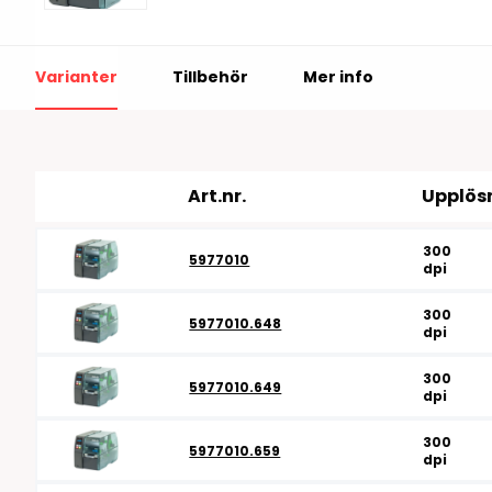
RFID antenner
Tillbehör arbetssta
RFID Streckkodsläsare
Varianter
Tillbehör
Mer info
Art.nr.
Upplös
300
5977010
dpi
300
5977010.648
dpi
300
5977010.649
dpi
300
5977010.659
dpi