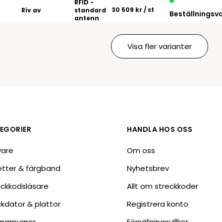
RFID -
30 509 kr
/ st
Riv av
standard
Beställningsv
antenn
Visa fler varianter
EGORIER
HANDLA HOS OSS
vare
Om oss
ketter & färgband
Nyhetsbrev
eckkodsläsare
Allt om streckkoder
ckdator & plattor
Registrera konto
gramvaror
Försäljningsvillkor