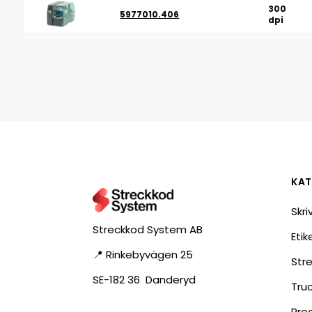
300
5977010.406
dpi
KAT
Skri
Streckkod System AB
Eti
📍 Rinkebyvägen 25
Str
SE-182 36 Danderyd
Tru
Pro