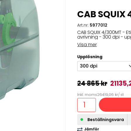
illbehör
CAB SQUIX 4
Art.nr:
5977012
CAB SQUIX 4/300MT - Etike
avrivning - 300 dpi - upp
Visa mer
Upplösning
300 dpi
24 865 kr
21135,
Etikettprogram
Outlet-
Inkl. moms
26419,06 kr
/ st
Mobile Device Management
Outlet-s
(MDM)
Outlet-
Beställningsvara
Paketlösningar
streckk
Jämför