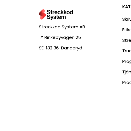
KAT
Skri
Streckkod System AB
Eti
📍 Rinkebyvägen 25
Str
SE-182 36 Danderyd
Tru
Pro
Tjä
Pro