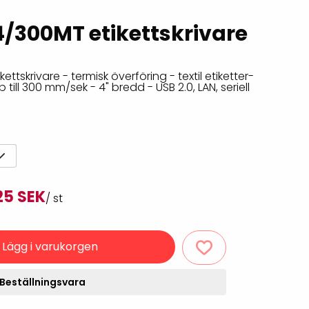
Rondering och verifiering
Tillbehör truckdatorer
/300MT etikettskrivare
och pekskärmar
Datorlös etikettutskrift och
kopiering
ttskrivare - termisk överföring - textil etiketter-
 till 300 mm/sek - 4" bredd - USB 2.0, LAN, seriell
25 SEK
/ st
handdatorer
VISITIQ: Besökssystem
krivare
Lägg i varukorgen
WMSIQ: Lagersystem
(WMS)
Beställningsvara
odsläsare
Seagull Scientific