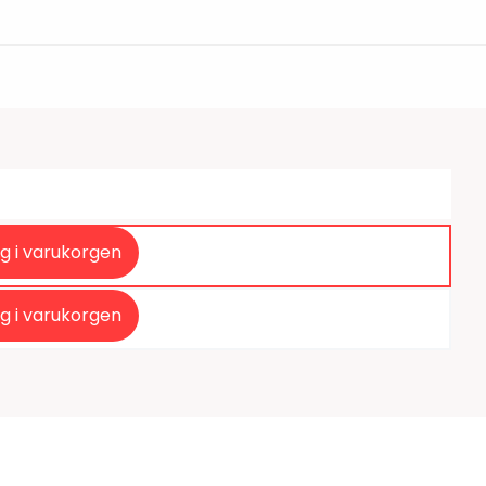
tiketter
BarTender
färgband
Loftware NiceLabel
g i varukorgen
g i varukorgen