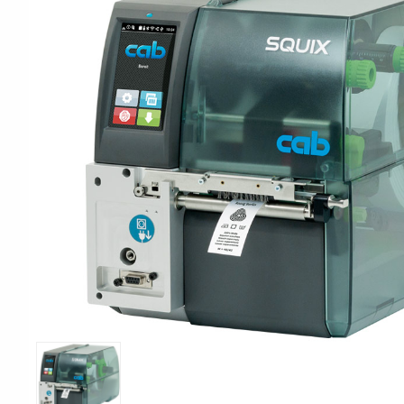
Print & Apply
Etiketthållare och t
Alukett
Kringutrustning
Förbrukning
Tag badge
bläckstråleskrivare
Tillbehör skrivare
Varningsetiketter
RFID Handdatorer
Batteridrivna
RFID Skrivare
arbetsstationer
RFID Etiketter
NB-serien
Fasta RFID Läsare
PC-serien