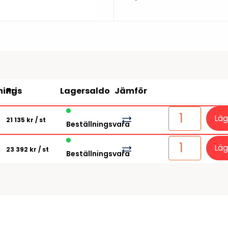
Tillbehör etikettprogram
Outlet-e
tioner
Outlet-
ning
Pris
Lagersaldo
Jämför
Läg
21 135 kr
/ st
Beställningsvara
Läg
23 392 kr
/ st
Beställningsvara