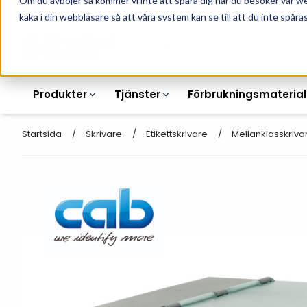
Om du avböjer så kommer vi inte att spåra dig när du besöker vår w
010-162 61 90
L
kaka i din webbläsare så att våra system kan se till att du inte spåras
Produkter
Tjänster
Förbrukningsmaterial
Startsida
Skrivare
Etikettskrivare
Mellanklasskriva
Etikettskrivare
Otryckta
Etiketter
Armbandsskrivare
Laseretikett_A4
Färgband
Kortskrivare
Streckkodsmenyer
Transportetiketter
Industriella
Hyllkantsmärkning
bläckstråleskrivare
Kvittorullar
Plastlister för hyllkanter