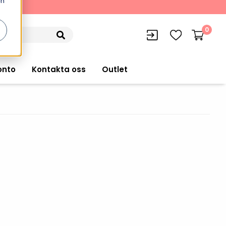
en
kning
0
onto
Kontakta oss
Outlet
siffran
orer
VISITIQ: Besökssystem
Truckdatorer
n
WMSIQ: Lagersystem (WMS)
Ruggade plattor
e Computers
Lager och logistikprogram
Pekskärmsdatorer
r handdatorer
Utlåning hyra och
inventering
Pekskärmar
r tablets