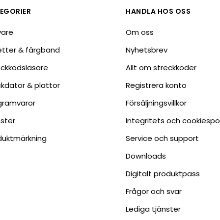
EGORIER
HANDLA HOS OSS
vare
Om oss
ketter & färgband
Nyhetsbrev
eckkodsläsare
Allt om streckkoder
ckdator & plattor
Registrera konto
gramvaror
Försäljningsvillkor
nster
Integritets och cookiespo
duktmärkning
Service och support
Downloads
Digitalt produktpass
Frågor och svar
Lediga tjänster