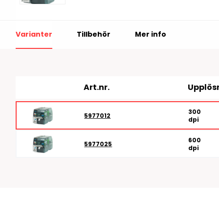
RFID antenner
Tillbehör arbetssta
RFID Streckkodsläsare
Varianter
Tillbehör
Mer info
Art.nr.
Upplös
300
5977012
dpi
600
5977025
dpi