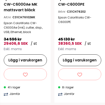
CW-C6000Ae MK 
CW-C6000PE
mattsvart bläck
Art.nr:
C31CH76202
Art.nr:
C31CH76102MK
Epson ColorWorks CW-
C6000PE
Epson ColorWorks CW-
C6000Ae (mk), cutter, disp.,
USB, Ethernet, black
34 596 kr
45 130 kr
29406,6 SEK
/ st
38360,5 SEK
/ st
Exkl. moms
Exkl. moms
Lägg i varukorgen
Lägg i varukorgen
41 i lager
8 i lager
Jämför
Jämför