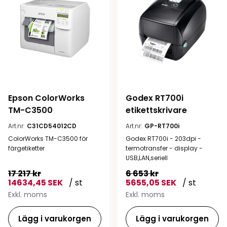
Epson ColorWorks 
Godex RT700i 
TM-C3500
etikettskrivare
Art.nr:
C31CD54012CD
Art.nr:
GP-RT700i
ColorWorks TM-C3500 för
Godex RT700i - 203dpi -
färgetiketter
termotransfer - display -
USB,LAN,seriell
17 217 kr
6 653 kr
14634,45 SEK
/ st
5655,05 SEK
/ st
Exkl. moms
Exkl. moms
Lägg i varukorgen
Lägg i varukorgen