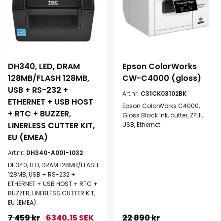
DH340, LED, DRAM 
Epson ColorWorks 
128MB/FLASH 128MB, 
CW-C4000 (gloss)
USB + RS-232 + 
Art.nr:
C31CK03102BK
ETHERNET + USB HOST 
Epson ColorWorks C4000,
+ RTC + BUZZER, 
Gloss Black Ink, cutter, ZPLII,
LINERLESS CUTTER KIT, 
USB, Ethernet
EU (EMEA)
Art.nr:
DH340-A001-1032
DH340, LED, DRAM 128MB/FLASH
128MB, USB + RS-232 +
ETHERNET + USB HOST + RTC +
BUZZER, LINERLESS CUTTER KIT,
EU (EMEA)
7 459 kr
6340,15 SEK
22 890 kr