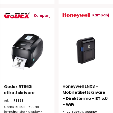
Kampanj
Kampanj
Honeywell LNX3 - 
Godex RT863i 
Mobil etikettskrivare 
etikettskrivare
- Direkttermo - BT 5.0 
Art.nr:
RT863i
- WiFi
Godex RT863i - 600dpi -
termotransfer - display -
Art.nr:
LNX3-1-N00B101