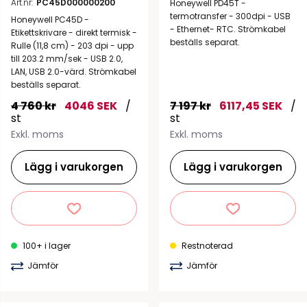
Art.nr:
PC45D000000200
Honeywell PD45T -
termotransfer - 300dpi - USB
Honeywell PC45D -
- Ethernet- RTC. Strömkabel
Etikettskrivare - direkt termisk -
beställs separat.
Rulle (11,8 cm) - 203 dpi - upp
till 203.2 mm/sek - USB 2.0,
LAN, USB 2.0-värd. Strömkabel
beställs separat.
4 760 kr
4046 SEK
/
7 197 kr
6117,45 SEK
/
st
st
Exkl. moms
Exkl. moms
Lägg i varukorgen
Lägg i varukorgen
100+ i lager
Restnoterad
Jämför
Jämför