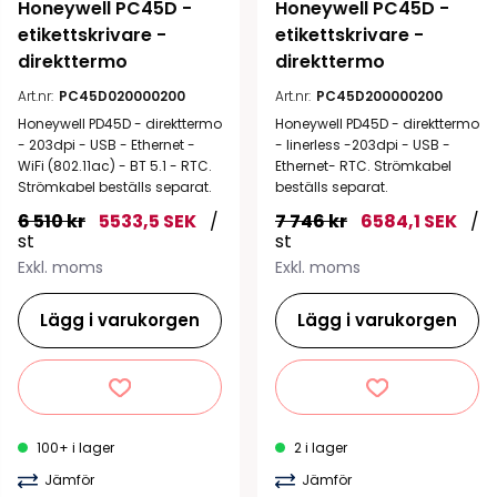
Honeywell PC45D - 
Honeywell PC45D - 
etikettskrivare - 
etikettskrivare - 
direkttermo
direkttermo
Art.nr:
PC45D020000200
Art.nr:
PC45D200000200
Honeywell PD45D - direkttermo
Honeywell PD45D - direkttermo
- 203dpi - USB - Ethernet -
- linerless -203dpi - USB -
WiFi (802.11ac) - BT 5.1 - RTC.
Ethernet- RTC. Strömkabel
Strömkabel beställs separat.
beställs separat.
6 510 kr
5533,5 SEK
/
7 746 kr
6584,1 SEK
/
st
st
Exkl. moms
Exkl. moms
Lägg i varukorgen
Lägg i varukorgen
100+ i lager
2 i lager
Jämför
Jämför