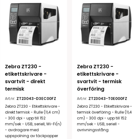
Zebra ZT230 - 
Zebra ZT230 - 
etikettskrivare - 
etikettskrivare - 
svartvit - direkt 
svartvit - termisk 
termisk
överföring
Art.nr:
ZT23043-D3EC00FZ
Art.nr:
ZT23043-T0E000FZ
Zebra ZT230 - Etikettskrivare -
Zebra ZT230 - Etikettskrivare -
direkt termisk - Rulle (11,4 cm)
termisk överföring - Rulle (11,4
- 300 dpi - upp till 152
cm) - 300 dpi - upp till 152
mm/sek - USB, seriell, Wi-Fi(n)
mm/sek - USB, seriell -
- avdragare med
avrivningsstång
uppspolning av täckpapper