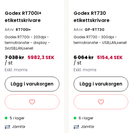
Godex RT700i+ 
Godex RT730 
etikettskrivare
etikettskrivare
Art.nr:
RT700i+
Art.nr:
GP-RT730
Godex RT700i - 203dpi -
Godex RT730 - 300dpi -
termotransfer - display -
termotransfer - USB,LAN,seriell
3xUSB,LAN,seriell
7 038 kr
5982,3 SEK
6 064 kr
5154,4 SEK
/ st
/ st
Exkl. moms
Exkl. moms
Lägg i varukorgen
Lägg i varukorgen
5 i lager
6 i lager
Jämför
Jämför