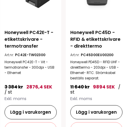
Honeywell PC42E-T - 
Honeywell PC45D - 
etikettskrivare - 
RFID & etikettskrivare 
termotransfer
- direkttermo
Art.nr:
PC42E-TW02300
Art.nr:
PC45D00EU00200
Honeywell PC42E-T - Vit -
Honeywell PD45D - RFID UHF -
termotransfer - 300dpi - USB
direkttermo - 203dpi - USB -
- Ethernet
Ethernet- RTC. Strömkabel
beställs separat.
3 384 kr
2876,4 SEK
11 640 kr
9894 SEK
/
/ st
st
Exkl. moms
Exkl. moms
Lägg i varukorgen
Lägg i varukorgen