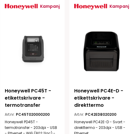
Kampanj
Kampanj
Honeywell PC45T - 
Honeywell PC4E-D - 
etikettskrivare - 
etikettskrivare - 
termotransfer
direkttermo
Art.nr:
PC45T020000200
Art.nr:
PC42EDB020200
Honeywell PD45T -
Honeywell PC42E-D - Svart -
termotransfer - 203dpi - USB
direkttermo - 203dpi - USB -
- Ethernet - WiFi (802.11ac) -
Ethernet