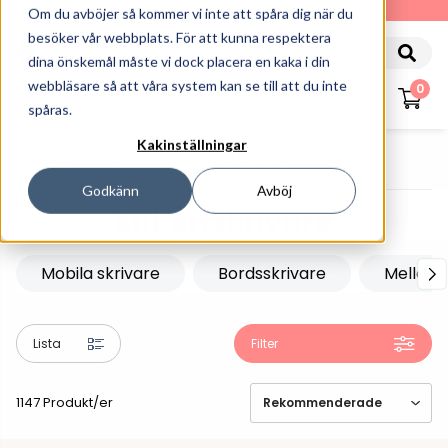
010-162 61 90
Om du avböjer så kommer vi inte att spåra dig när du
besöker vår webbplats. För att kunna respektera
dina önskemål måste vi dock placera en kaka i din
webbläsare så att våra system kan se till att du inte
0
spåras.
Kakinställningar
Startsida
Skrivare
Etikettskrivare
Godkänn
Avböj
Etikettskrivare
Mobila skrivare
Bordsskrivare
Mellank
Lista
Filter
1147 Produkt/er