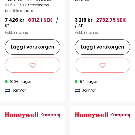
BT 5.1 - RTC. Strömkabel
beställs separat.
7 426 kr
6312,1 SEK
/
3 215 kr
2732,75 SEK
st
/ st
Exkl. moms
Exkl. moms
Lägg i varukorgen
Lägg i varukorgen
100+ i lager
54 i lager
Jämför
Jämför
Kampanj
Kampanj