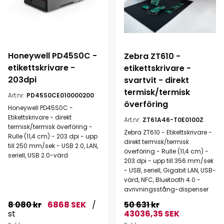
Honeywell PD45S0C - 
Zebra ZT610 - 
etikettskrivare - 
etikettskrivare - 
203dpi
svartvit - direkt 
termisk/termisk 
Art.nr:
PD45S0CE010000200
överföring
Honeywell PD45S0C -
Etikettskrivare - direkt
Art.nr:
ZT61A46-T0E0100Z
termisk/termisk överföring -
Zebra ZT610 - Etikettskrivare -
Rulle (11,4 cm) - 203 dpi - upp
direkt termisk/termisk
till 250 mm/sek - USB 2.0, LAN,
överföring - Rulle (11,4 cm) -
seriell, USB 2.0-värd
203 dpi - upp till 356 mm/sek
- USB, seriell, Gigabit LAN, USB-
värd, NFC, Bluetooth 4.0 -
avrivningsstång-dispenser
8 080 kr
6868 SEK
/
50 631 kr
st
43036,35 SEK