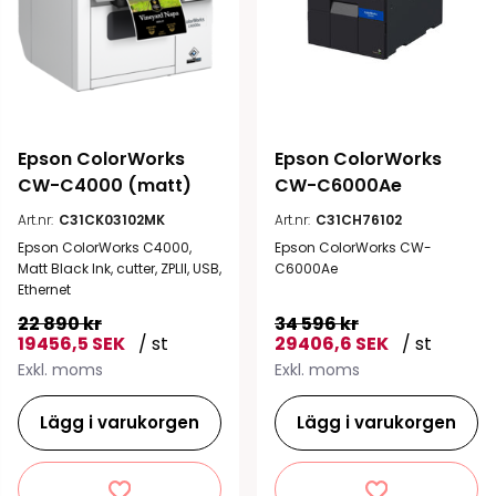
Epson ColorWorks 
Epson ColorWorks 
CW-C4000 (matt)
CW-C6000Ae
Art.nr:
C31CK03102MK
Art.nr:
C31CH76102
Epson ColorWorks C4000,
Epson ColorWorks CW-
Matt Black Ink, cutter, ZPLII, USB,
C6000Ae
Ethernet
22 890 kr
34 596 kr
19456,5 SEK
/ st
29406,6 SEK
/ st
Exkl. moms
Exkl. moms
Lägg i varukorgen
Lägg i varukorgen