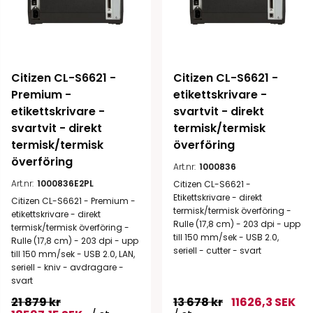
Citizen CL-S6621 - 
Citizen CL-S6621 - 
Premium - 
etikettskrivare - 
etikettskrivare - 
svartvit - direkt 
svartvit - direkt 
termisk/termisk 
termisk/termisk 
överföring
överföring
Art.nr:
1000836
Art.nr:
1000836E2PL
Citizen CL-S6621 -
Etikettskrivare - direkt
Citizen CL-S6621 - Premium -
termisk/termisk överföring -
etikettskrivare - direkt
Rulle (17,8 cm) - 203 dpi - upp
termisk/termisk överföring -
till 150 mm/sek - USB 2.0,
Rulle (17,8 cm) - 203 dpi - upp
seriell - cutter - svart
till 150 mm/sek - USB 2.0, LAN,
seriell - kniv - avdragare -
svart
21 879 kr
13 678 kr
11626,3 SEK