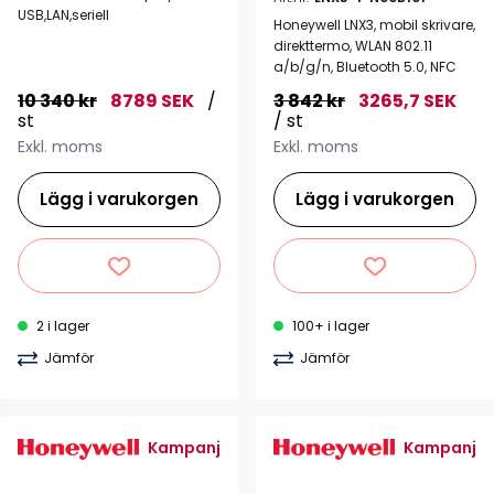
USB,LAN,seriell
Honeywell LNX3, mobil skrivare,
direkttermo, WLAN 802.11
a/b/g/n, Bluetooth 5.0, NFC
10 340 kr
8789 SEK
/
3 842 kr
3265,7 SEK
st
/ st
Exkl. moms
Exkl. moms
Lägg i varukorgen
Lägg i varukorgen
2 i lager
100+ i lager
Jämför
Jämför
Kampanj
Kampanj