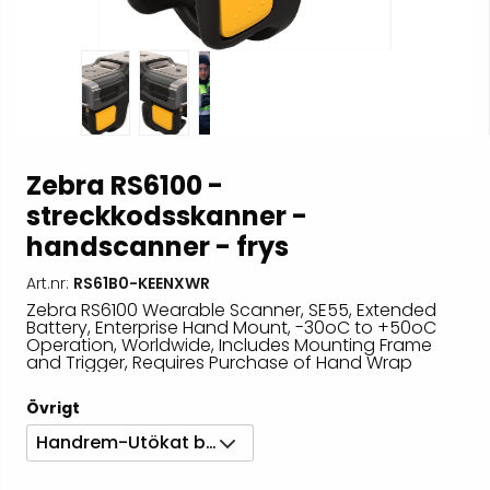
Zebra RS6100 -
streckkodsskanner -
handscanner - frys
Art.nr:
RS61B0-KEENXWR
Zebra RS6100 Wearable Scanner, SE55, Extended
Battery, Enterprise Hand Mount, -30oC to +50oC
Operation, Worldwide, Includes Mounting Frame
and Trigger, Requires Purchase of Hand Wrap
Övrigt
Handrem-Utökat batteri / Low temp