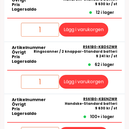
Övrigt
9 630 kr
/ st
Pris
Lagersaldo
12 i lager
Lägg i varukorgen
RS61B0-KBDSZWR
Artikelnummer
Ringscanner / 2 knappar-Standard batteri
Övrigt
9 241 kr
/ st
Pris
Lagersaldo
62 i lager
Lägg i varukorgen
RS61B0-KBENZWR
Artikelnummer
Handske-Standard batteri
Övrigt
9 630 kr
/ st
Pris
Lagersaldo
100+ i lager