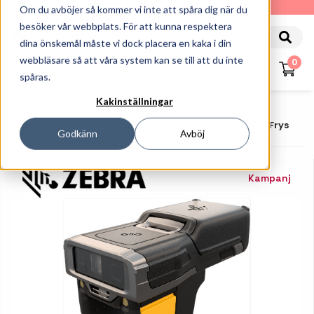
010-162 61 90
Om du avböjer så kommer vi inte att spåra dig när du
besöker vår webbplats. För att kunna respektera
dina önskemål måste vi dock placera en kaka i din
webbläsare så att våra system kan se till att du inte
0
spåras.
Kakinställningar
Startsida
Streckkodsläsare
Fingerskanners
Zebra RS6100 - Streckkodsskanner - Handscanner - Frys
Godkänn
Avböj
Kampanj