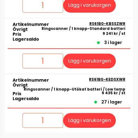
Lägg i varukorgen
RS61B0-KBSSZWR
Artikelnummer
Ringscanner / 1 knapp-Standard batteri
Övrigt
9 241 kr
/ st
Pris
Lagersaldo
3 i lager
Lägg i varukorgen
RS61B0-KEDSXWR
Artikelnummer
Övrigt
Ringscanner / 1 knapp-Utökat batteri / Low temp
9 435 kr
/ st
Pris
Lagersaldo
27 i lager
Lägg i varukorgen