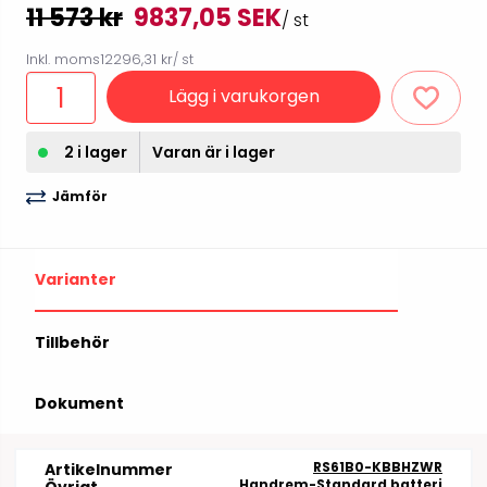
11 573 kr
9837,05 SEK
/ st
Inkl. moms
12296,31 kr
/ st
Lägg i varukorgen
2 i lager
Varan är i lager
Jämför
Varianter
Tillbehör
Dokument
RS61B0-KBBHZWR
Artikelnummer
Handrem-Standard batteri