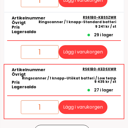
Lägg i varukorgen
RS61B0-KBSSZWR
Artikelnummer
Ringscanner / 1 knapp-Standard batteri
Övrigt
9 241 kr
/ st
Pris
Lagersaldo
29 i lager
Lägg i varukorgen
RS61B0-KEDSXWR
Artikelnummer
Övrigt
Ringscanner / 1 knapp-Utökat batteri / Low temp
9 435 kr
/ st
Pris
Lagersaldo
27 i lager
Lägg i varukorgen