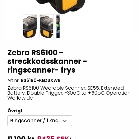
Zebra RS6100 -
streckkodsskanner -
ringscanner- frys
Art.nr:
RS61B0-KEDSXWR
Zebra RS6100 Wearable Scanner, SE55, Extended
Battery, Double Trigger, -30oC to +50oC Operation,
Worldwide
Övrigt
Ringscanner / 1 knapp-Utökat batteri / Low temp