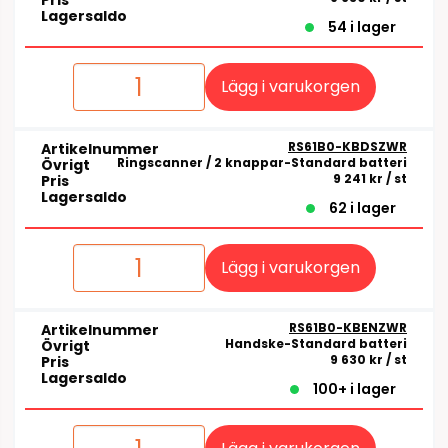
Pris
Lagersaldo
54 i lager
Lägg i varukorgen
RS61B0-KBDSZWR
Artikelnummer
Ringscanner / 2 knappar-Standard batteri
Övrigt
9 241 kr
/ st
Pris
Lagersaldo
62 i lager
Lägg i varukorgen
RS61B0-KBENZWR
Artikelnummer
Handske-Standard batteri
Övrigt
9 630 kr
/ st
Pris
Lagersaldo
100+ i lager