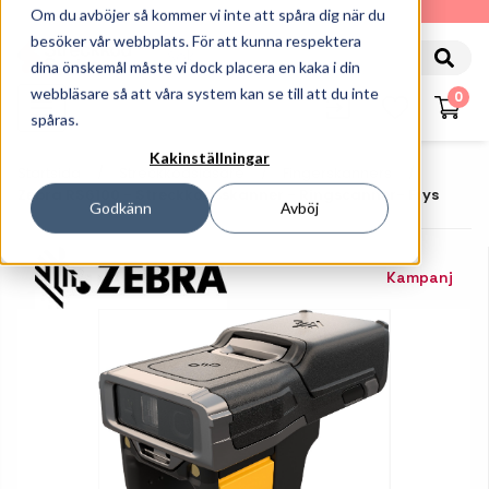
010-162 61 90
Om du avböjer så kommer vi inte att spåra dig när du
besöker vår webbplats. För att kunna respektera
dina önskemål måste vi dock placera en kaka i din
webbläsare så att våra system kan se till att du inte
0
spåras.
Kakinställningar
Startsida
Streckkodsläsare
Fingerskanners
Zebra RS6100 - Streckkodsskanner - Ringscanner- Frys
Godkänn
Avböj
Kampanj