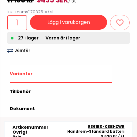
11 100 kr
9435 SEK
/ st
Inkl. moms
11793,75 kr
/ st
Lägg i varukorgen
27 i lager
Varan är i lager
Jämför
Varianter
Tillbehör
Dokument
RS61B0-KBBHZWR
Artikelnummer
Handrem-Standard batteri
Övrigt
9 630 kr
/ st