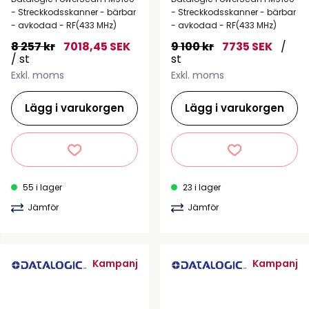
- Streckkodsskanner - bärbar
- Streckkodsskanner - bärbar
- avkodad - RF(433 MHz)
- avkodad - RF(433 MHz)
8 257 kr
7018,45 SEK
9 100 kr
7735 SEK
/
/ st
st
Exkl. moms
Exkl. moms
Lägg i varukorgen
Lägg i varukorgen
55 i lager
23 i lager
Jämför
Jämför
Kampanj
Kampanj