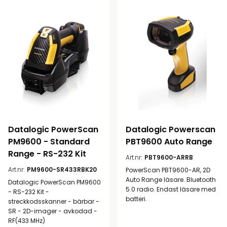
Datalogic PowerScan 
Datalogic Powerscan 
PM9600 - Standard 
PBT9600 Auto Range
Range - RS-232 Kit
Art.nr:
PBT9600-ARRB
Art.nr:
PM9600-SR433RBK20
PowerScan PBT9600-AR, 2D
Auto Range läsare. Bluetooth
Datalogic PowerScan PM9600
5.0 radio. Endast läsare med
- RS-232 Kit -
batteri.
streckkodsskanner - bärbar -
SR - 2D-imager - avkodad -
RF(433 MHz)