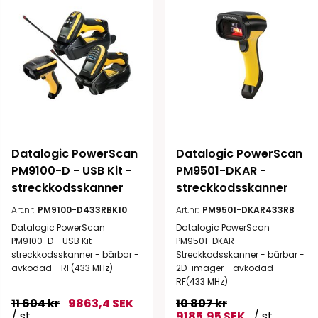
Datalogic PowerScan 
Datalogic PowerScan 
PM9100-D - USB Kit - 
PM9501-DKAR - 
streckkodsskanner
streckkodsskanner
Art.nr:
PM9100-D433RBK10
Art.nr:
PM9501-DKAR433RB
Datalogic PowerScan
Datalogic PowerScan
PM9100-D - USB Kit -
PM9501-DKAR -
streckkodsskanner - bärbar -
Streckkodsskanner - bärbar -
avkodad - RF(433 MHz)
2D-imager - avkodad -
RF(433 MHz)
11 604 kr
9863,4 SEK
10 807 kr
/ st
9185,95 SEK
/ st