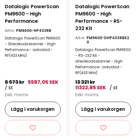
Datalogic PowerScan 
Datalogic PowerScan 
PM9600 - High 
PM9600 - High 
Performance
Performance - RS-
232 Kit
Art.nr:
PM9600-HP433RB
Art.nr:
PM9600-DHP433RBK2
Datalogic PowerScan PM9600
0
- Streckkodsskanner - High
Performance - avkodad -
Datalogic PowerScan PM9600
RF(433 MHz)
- RS-232 Kit -
streckkodsskanner - High
Performance- avkodad -
RF(433 MHz)
6 573 kr
5587,05 SEK
13 321 kr
/ st
11322,85 SEK
/ st
Exkl. moms
Exkl. moms
Lägg i varukorgen
Lägg i varukorgen