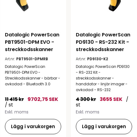
Datalogic PowerScan 
Datalogic PowerScan 
PBT9501-DPM EVO - 
PD9130 - RS-232 Kit - 
streckkodsskanner
streckkodsskanner
Art.nr:
PBT9501-DPMRB
Art.nr:
PD9130-K2
Datalogic PowerScan
Datalogic PowerScan PD9130
PBT9501-DPM EVO -
- RS-232 Kit -
Streckkodsskanner - bärbar -
streckkodsskanner -
avkodad - Bluetooth 3.0
handdator - linjär imager -
avkodad - RS-232
11 415 kr
9702,75 SEK
4 300 kr
3655 SEK
/
/ st
st
Exkl. moms
Exkl. moms
Lägg i varukorgen
Lägg i varukorgen