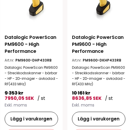
Datalogic PowerScan 
Datalogic PowerScan 
PM9600 - High 
PM9600 - High 
Performance
Performance
Art.nr:
PM9600-DHP433RB
Art.nr:
PM9600-DKHP433RB
Datalogic PowerScan PM9600
Datalogic PowerScan PM9600
- Streckkodsskanner - bärbar
- Streckkodsskanner - bärbar
- HP - 2D-imager - avkodad -
- HP - 2D-imager - avkodad -
RF(433 MHz)
RF(433 MHz)
9 353 kr
10 161 kr
7950,05 SEK
/ st
8636,85 SEK
/ st
Exkl. moms
Exkl. moms
Lägg i varukorgen
Lägg i varukorgen