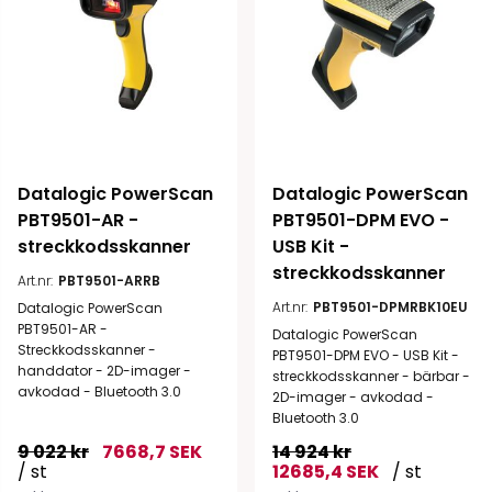
Datalogic PowerScan 
Datalogic PowerScan 
PBT9501-AR - 
PBT9501-DPM EVO - 
streckkodsskanner
USB Kit - 
streckkodsskanner
Art.nr:
PBT9501-ARRB
Art.nr:
PBT9501-DPMRBK10EU
Datalogic PowerScan
PBT9501-AR -
Datalogic PowerScan
Streckkodsskanner -
PBT9501-DPM EVO - USB Kit -
handdator - 2D-imager -
streckkodsskanner - bärbar -
avkodad - Bluetooth 3.0
2D-imager - avkodad -
Bluetooth 3.0
9 022 kr
7668,7 SEK
14 924 kr
/ st
12685,4 SEK
/ st