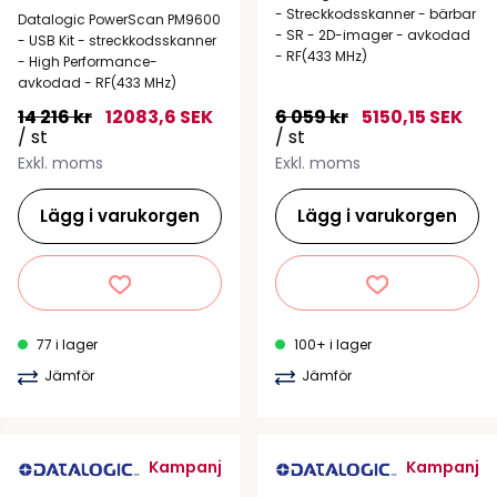
- Streckkodsskanner - bärbar
Datalogic PowerScan PM9600
- SR - 2D-imager - avkodad
- USB Kit - streckkodsskanner
- RF(433 MHz)
- High Performance-
avkodad - RF(433 MHz)
14 216 kr
12083,6 SEK
6 059 kr
5150,15 SEK
/ st
/ st
Exkl. moms
Exkl. moms
Lägg i varukorgen
Lägg i varukorgen
77 i lager
100+ i lager
Jämför
Jämför
Kampanj
Kampanj