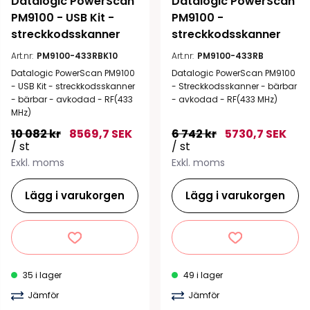
Datalogic PowerScan 
Datalogic PowerScan 
PM9100 - USB Kit - 
PM9100 - 
streckkodsskanner
streckkodsskanner
Art.nr:
PM9100-433RBK10
Art.nr:
PM9100-433RB
Datalogic PowerScan PM9100
Datalogic PowerScan PM9100
- USB Kit - streckkodsskanner
- Streckkodsskanner - bärbar
- bärbar - avkodad - RF(433
- avkodad - RF(433 MHz)
MHz)
10 082 kr
8569,7 SEK
6 742 kr
5730,7 SEK
/ st
/ st
Exkl. moms
Exkl. moms
Lägg i varukorgen
Lägg i varukorgen
35 i lager
49 i lager
Jämför
Jämför