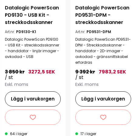
Datalogic PowerScan 
Datalogic PowerScan 
PD9130 - USB Kit - 
PD9531-DPM - 
streckkodsskanner
streckkodsskanner
Art.nr:
PD9130-K1
Art.nr:
PD9531-DPM
Datalogic PowerScan PD9130
Datalogic PowerScan PD9531-
- USB Kit - streckkodsskanner
DPM - Streckkodsskanner -
- handdator - linjär imager -
handdator - 2D-imager -
avkodad - USB
avkodad - gränssnittskabel
erfordras
3 850 kr
3272,5 SEK
9 392 kr
7983,2 SEK
/ st
/ st
Exkl. moms
Exkl. moms
Lägg i varukorgen
Lägg i varukorgen
64 i lager
17 i lager