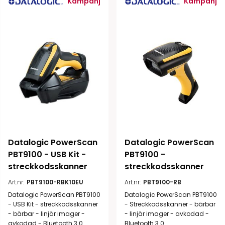
Kampanj
Kampanj
Datalogic PowerScan 
Datalogic PowerScan 
PBT9100 - USB Kit - 
PBT9100 - 
streckkodsskanner
streckkodsskanner
Art.nr:
PBT9100-RBK10EU
Art.nr:
PBT9100-RB
Datalogic PowerScan PBT9100
Datalogic PowerScan PBT9100
- USB Kit - streckkodsskanner
- Streckkodsskanner - bärbar
- bärbar - linjär imager -
- linjär imager - avkodad -
avkodad - Bluetooth 3.0
Bluetooth 3.0