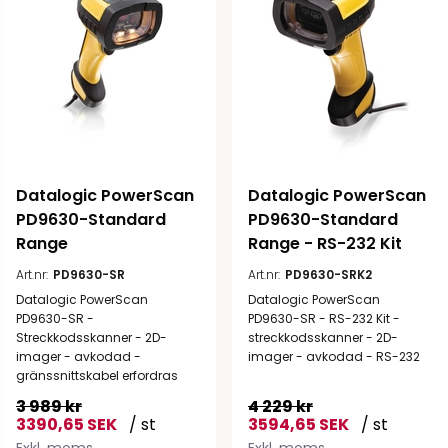
Datalogic PowerScan 
Datalogic PowerScan 
PD9630-Standard 
PD9630-Standard 
Range
Range - RS-232 Kit
Art.nr:
PD9630-SR
Art.nr:
PD9630-SRK2
Datalogic PowerScan
Datalogic PowerScan
PD9630-SR -
PD9630-SR - RS-232 Kit -
Streckkodsskanner - 2D-
streckkodsskanner - 2D-
imager - avkodad -
imager - avkodad - RS-232
gränssnittskabel erfordras
3 989 kr
4 229 kr
3390,65 SEK
/ st
3594,65 SEK
/ st