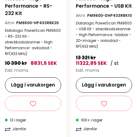
Performance - RS-
Performance - USB Kit
232 Kit
Art.nr:
PM9600-DHP433RBK10
Art.nr:
PM9600-HP433RBK20
Datalogic PowerScan PM9600
- USB Kit - streckkodsskanner
Datalogic PowerScan PM9600
- High Performance -bärbar -
- RS-232 Kit -
2D-imager - avkodad -
streckkodsskanner - High
RF(433 MHz)
Performance- avkodad -
RF(433 MHz)
13 321 kr
10 390 kr
8831,5 SEK
11322,85 SEK
/ st
Exkl. moms
Exkl. moms
Lägg i varukorgen
Lägg i varukorgen
12 i lager
100+ i lager
Jämför
Jämför