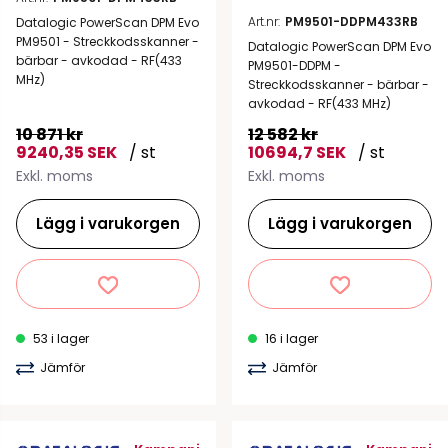
Art.nr:
PM9501-DDPM433RB
Datalogic PowerScan DPM Evo
PM9501 - Streckkodsskanner -
Datalogic PowerScan DPM Evo
bärbar - avkodad - RF(433
PM9501-DDPM -
MHz)
Streckkodsskanner - bärbar -
avkodad - RF(433 MHz)
10 871 kr
12 582 kr
9240,35 SEK
/ st
10694,7 SEK
/ st
Exkl. moms
Exkl. moms
Lägg i varukorgen
Lägg i varukorgen
53 i lager
16 i lager
Jämför
Jämför