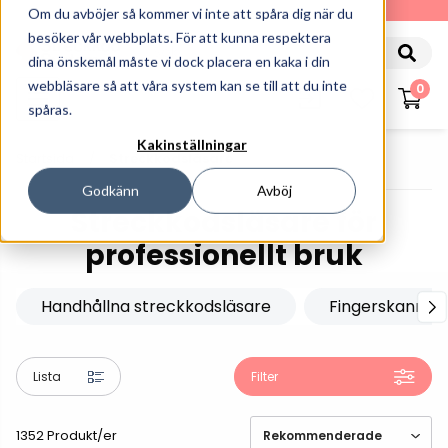
010-162 61 90
Om du avböjer så kommer vi inte att spåra dig när du
besöker vår webbplats. För att kunna respektera
dina önskemål måste vi dock placera en kaka i din
webbläsare så att våra system kan se till att du inte
0
spåras.
Kakinställningar
Startsida
Streckkodsläsare
Godkänn
Avböj
Streckkodsläsare för
professionellt bruk
Handhållna streckkodsläsare
Fingerskanner
Lista
Filter
1352 Produkt/er