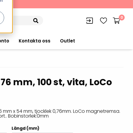
en
kning
0
onto
Kontakta oss
Outlet
,76 mm, 100 st, vita, LoCo
siffran
orer
VISITIQ: Besökssystem
Truckdatorer
n
WMSIQ: Lagersystem (WMS)
Ruggade plattor
e Computers
Lager och logistikprogram
85.6 mm x 54 mm, tjocklek 0,76mm. LoCo magnetremsa.
Pekskärmsdatorer
rt.. Bobinstorlek:0mm
r handdatorer
Utlåning hyra och
inventering
Pekskärmar
Längd (mm)
r tablets