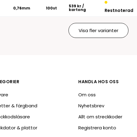
539 kr
/
0,76mm
100st
kartong
Restnoterad
Visa fler varianter
EGORIER
HANDLA HOS OSS
vare
Om oss
ketter & färgband
Nyhetsbrev
eckkodsläsare
Allt om streckkoder
ckdator & plattor
Registrera konto