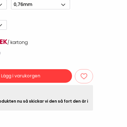
Rondering och verifiering
0,76mm
Tillbehör truckdatorer
och pekskärmar
Datorlös etikettutskrift och
kopiering
SEK
/ kartong
g
Lägg i varukorgen
handdatorer
VISITIQ: Besökssystem
krivare
dukten nu så skickar vi den så fort den är i
WMSIQ: Lagersystem
(WMS)
odsläsare
Seagull Scientific