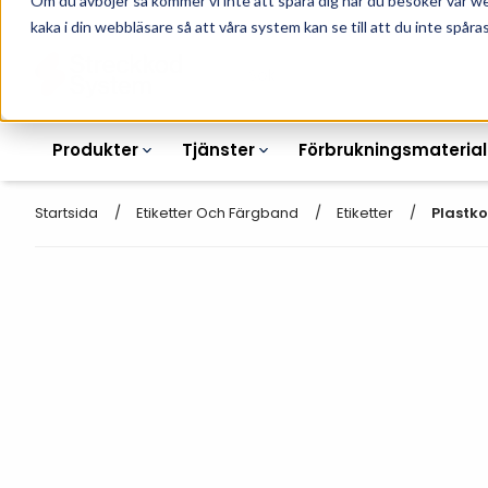
Om du avböjer så kommer vi inte att spåra dig när du besöker vår w
010-162 61 90
L
kaka i din webbläsare så att våra system kan se till att du inte spåras
Produkter
Tjänster
Förbrukningsmaterial
Startsida
Etiketter Och Färgband
Etiketter
Plastko
Etikettskrivare
Otryckta
Etiketter
Armbandsskrivare
Laseretikett_A4
Färgband
Kortskrivare
Streckkodsmenyer
Transportetiketter
Industriella
Hyllkantsmärkning
bläckstråleskrivare
Kvittorullar
Plastlister för hyllkanter