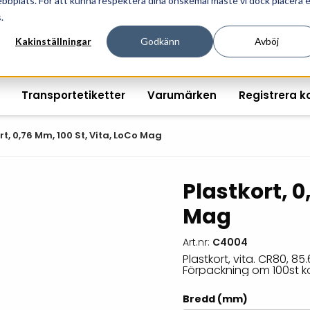
ebbplats. För att kunna respektera dina önskemål måste vi dock placera 
ösningar för professionell informationshantering och mär
.
Kakinställningar
Godkänn
Avböj
Transportetiketter
Varumärken
Registrera k
rt, 0,76 Mm, 100 St, Vita, LoCo Mag
Plastkort, 0
Printshopen svartvita-
Handhållna streckkodsläsare
Räkna ut EAN kontroll
Handdat
Mag
etiketter
Bordsstreckkodsläsare
Order offertförfråga
Tablets
Digital printshop
streckkodsoriginal
Art.nr:
C4004
Fingerskanners
Wearabl
färgetiketter
Plastkort, vita. CR80, 
Förpackning om 100st ko
Streckkodsverifierare
Tillbehö
Tryckta etiketter
Bredd (mm)
Tillbehör streckkodsläsare
Tillbehö