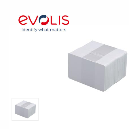
Print & Apply
Etiketthållare och t
Alukett
Kringutrustning
Förbrukning
Tag badge
bläckstråleskrivare
Tillbehör skrivare
Varningsetiketter
RFID Handdatorer
Batteridrivna
RFID Skrivare
arbetsstationer
RFID Etiketter
NB-serien
Fasta RFID Läsare
PC-serien