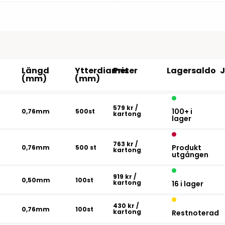
Tillbehör etikettprogram
Outlet-e
tioner
Outlet-
Längd
Ytterdiameter
Pris
Lagersaldo
(mm)
(mm)
579 kr
/
100+ i
0,76mm
500st
kartong
lager
763 kr
/
Produkt
0,76mm
500 st
kartong
utgången
919 kr
/
0,50mm
100st
kartong
16 i lager
430 kr
/
0,76mm
100st
kartong
Restnoterad