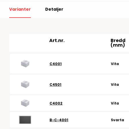
RFID antenner
Tillbehör arbetssta
Varianter
Detaljer
RFID Streckkodsläsare
Art.nr.
Bredd
(mm)
C4001
Vita
C4501
Vita
C4002
Vita
B-C-4001
Svarta