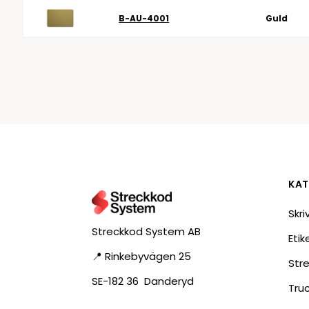
B-AU-4001
Guld
KAT
Skri
Streckkod System AB
Eti
📍 Rinkebyvägen 25
Str
SE-182 36 Danderyd
Tru