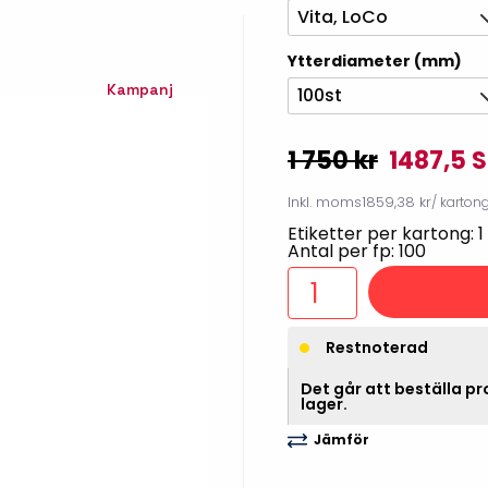
Vita, LoCo
illbehör
Ytterdiameter (mm)
Kampanj
100st
1 750 kr
1487,5 
Inkl. moms
1859,38 kr
/ karton
Etiketter per kartong: 1
Antal per fp: 100
Etikettprogram
Outlet-
Restnoterad
Mobile Device Management
Outlet-s
Det går att beställa pro
lager.
(MDM)
Outlet-
Jämför
Paketlösningar
streckk