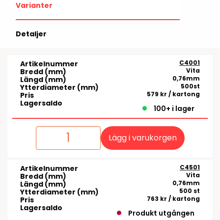
Varianter
Detaljer
C4001
Artikelnummer
Vita
Bredd (mm)
0,76mm
Längd (mm)
500st
Ytterdiameter (mm)
579 kr
/ kartong
Pris
Lagersaldo
100+ i lager
Lägg i varukorgen
C4501
Artikelnummer
Vita
Bredd (mm)
0,76mm
Längd (mm)
500 st
Ytterdiameter (mm)
763 kr
/ kartong
Pris
Lagersaldo
Produkt utgången