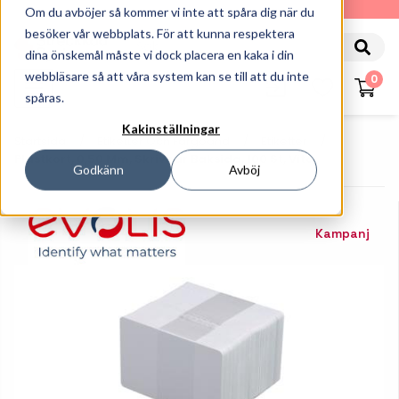
010-162 61 90
Om du avböjer så kommer vi inte att spåra dig när du
besöker vår webbplats. För att kunna respektera
dina önskemål måste vi dock placera en kaka i din
webbläsare så att våra system kan se till att du inte
0
spåras.
Kakinställningar
Startsida
Etiketter Och Färgband
Etiketter
Plastkort, 0,50 Mm, Skrivbar Baksida, 100 St, Vita
Godkänn
Avböj
Kampanj