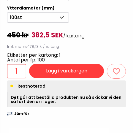
Ytterdiameter (mm)
100st
450 kr
382,5 SEK
/ kartong
Inkl. moms
478,13 kr
/ kartong
Etiketter per kartong: 1
Antal per fp: 100
Lägg i varukorgen
Restnoterad
Det går att beställa produkten nu så skickar vi den
så fort den är i lager.
Jämför