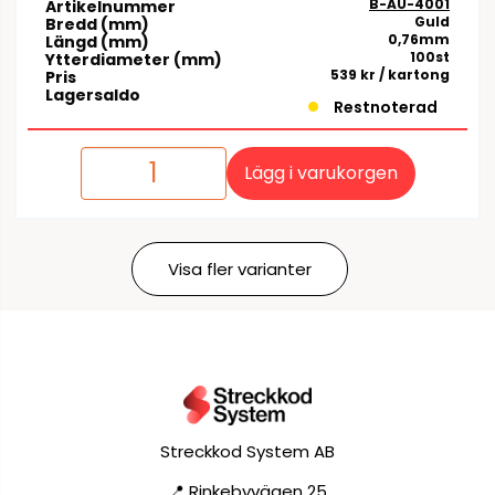
B-AU-4001
Artikelnummer
Guld
Bredd (mm)
0,76mm
Längd (mm)
100st
Ytterdiameter (mm)
539 kr
/ kartong
Pris
Lagersaldo
Restnoterad
Lägg i varukorgen
Visa fler varianter
Streckkod System AB
📍 Rinkebyvägen 25