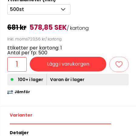
500st
681 kr
578,85 SEK
/ kartong
Inkl. moms
723,56 kr
/ kartong
Etiketter per kartong: 1
Antal per fp: 500
Lägg i varukorgen
100+ i lager
Varan är i lager
Jämför
Varianter
Detaljer