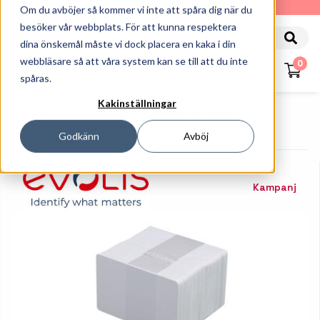
010-162 61 90
Om du avböjer så kommer vi inte att spåra dig när du
besöker vår webbplats. För att kunna respektera
dina önskemål måste vi dock placera en kaka i din
webbläsare så att våra system kan se till att du inte
0
spåras.
Kakinställningar
Startsida
Etiketter Och Färgband
Etiketter
Plastkort, 0,76 Mm, 500 St, Vita
Godkänn
Avböj
Kampanj