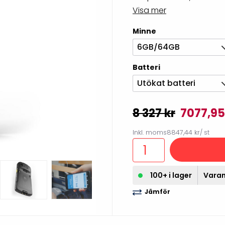
illbehör
Visa mer
Minne
6GB/64GB
Batteri
Utökat batteri
8 327 kr
7077,95
Inkl. moms
8847,44 kr
/ st
Etikettprogram
Outlet-
100+ i lager
Varan 
Mobile Device Management
Outlet-s
(MDM)
Jämför
Outlet-
Paketlösningar
streckk