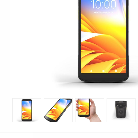
Print & Apply
Etiketthållare och t
Alukett
Kringutrustning
Förbrukning
Tag badge
bläckstråleskrivare
Tillbehör skrivare
Varningsetiketter
RFID Handdatorer
Batteridrivna
RFID Skrivare
arbetsstationer
RFID Etiketter
NB-serien
Fasta RFID Läsare
PC-serien