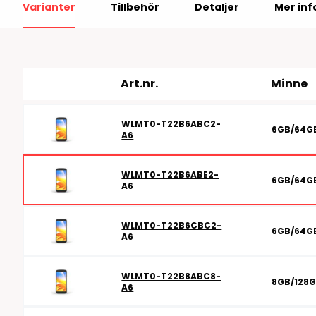
Varianter
Tillbehör
Detaljer
Mer inf
RFID antenner
Tillbehör arbetssta
RFID Streckkodsläsare
Art.nr.
Minne
WLMT0-T22B6ABC2-
6GB/64G
A6
WLMT0-T22B6ABE2-
6GB/64G
A6
WLMT0-T22B6CBC2-
6GB/64G
A6
WLMT0-T22B8ABC8-
8GB/128
A6