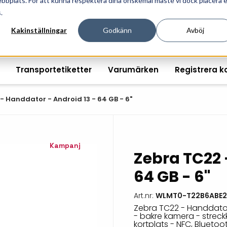
ebbplats. För att kunna respektera dina önskemål måste vi dock placera 
ösningar för professionell informationshantering och mär
.
Kakinställningar
Godkänn
Avböj
Transportetiketter
Varumärken
Registrera k
- Handdator - Android 13 - 64 GB - 6"
Printshopen svartvita-
Handhållna streckkodsläsare
Räkna ut EAN kontroll
Handdat
Kampanj
Zebra TC22 
etiketter
Bordsstreckkodsläsare
Order offertförfråga
Tablets
64 GB - 6"
Digital printshop
streckkodsoriginal
Fingerskanners
Wearabl
färgetiketter
Art.nr:
WLMT0-T22B6ABE2
Streckkodsverifierare
Tillbehö
Tryckta etiketter
Zebra TC22 - Handdator 
- bakre kamera - strec
Tillbehör streckkodsläsare
Tillbehö
kortplats - NFC, Bluetoo