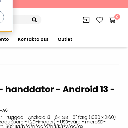
en
kning
0
onto
Kontakta oss
Outlet
siffran
orer
VISITIQ: Besökssystem
- handdator - Android 13 -
Truckdatorer
n
WMSIQ: Lagersystem (WMS)
Ruggade plattor
e Computers
Lager och logistikprogram
-A6
Pekskärmsdatorer
r handdatorer
Utlåning hyra och
- ruggad - Android 13 - 64 GB - 6" färg (1080 x 2160)
inventering
kkodsläsare - (2D-imager) - USB-värd - microSD-
Pekskärmar
r tablets
th, 802.11a/b/g/n/ac/d/h/i/k/r/v/ac/ax