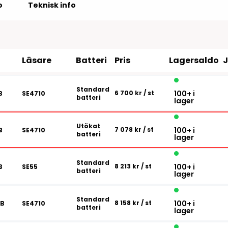
Tillbehör etikettprogram
Outlet-e
o
Teknisk info
tioner
Outlet-
Läsare
Batteri
Pris
Lagersaldo
Standard
6 700 kr
/ st
100+ i
B
SE4710
batteri
lager
Utökat
7 078 kr
/ st
100+ i
B
SE4710
batteri
lager
Standard
8 213 kr
/ st
100+ i
B
SE55
batteri
lager
Standard
8 158 kr
/ st
100+ i
GB
SE4710
batteri
lager