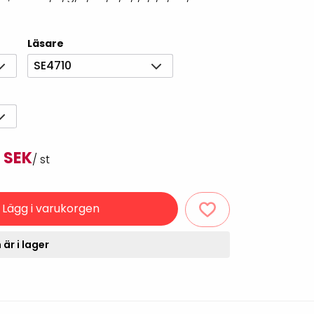
Rondering och verifiering
Tillbehör truckdatorer
och pekskärmar
Datorlös etikettutskrift och
Läsare
kopiering
SE4710
 SEK
/ st
Lägg i varukorgen
handdatorer
VISITIQ: Besökssystem
är i lager
krivare
WMSIQ: Lagersystem
(WMS)
odsläsare
Seagull Scientific