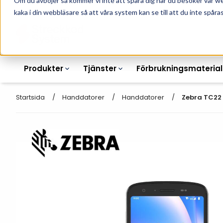
Om du avböjer så kommer vi inte att spåra dig när du besöker vår w
010-162 61 90
L
kaka i din webbläsare så att våra system kan se till att du inte spåras
Produkter
Tjänster
Förbrukningsmaterial
Startsida
Handdatorer
Handdatorer
Zebra TC22 
Etikettskrivare
Otryckta
Etiketter
Armbandsskrivare
Laseretikett_A4
Färgband
Kortskrivare
Streckkodsmenyer
Transportetiketter
Industriella
Hyllkantsmärkning
bläckstråleskrivare
Kvittorullar
Plastlister för hyllkanter