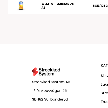
WLMT0-T22B8ABD8-
8GB/128
A6
KAT
Skri
Streckkod System AB
Eti
📍 Rinkebyvägen 25
Str
SE-182 36 Danderyd
Tru