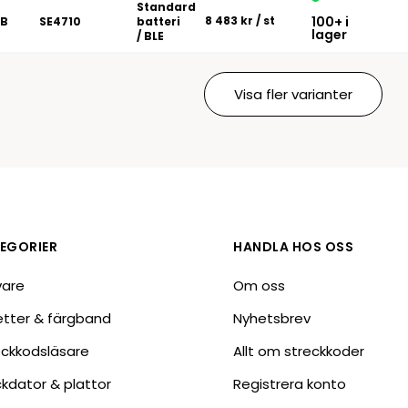
Standard
8 483 kr
/ st
100+ i
GB
SE4710
batteri
lager
/ BLE
Visa fler varianter
EGORIER
HANDLA HOS OSS
vare
Om oss
ketter & färgband
Nyhetsbrev
eckkodsläsare
Allt om streckkoder
ckdator & plattor
Registrera konto