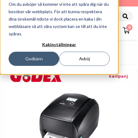
010-162 61 90
Om du avböjer så kommer vi inte att spåra dig när du
besöker vår webbplats. För att kunna respektera
dina önskemål måste vi dock placera en kaka i din
webbläsare så att våra system kan se till att du inte
0
spåras.
Kakinställningar
Startsida
Skrivare
Etikettskrivare
Bordsskrivare
Godex RT700i+ Etikettskrivare
Godkänn
Avböj
Kampanj