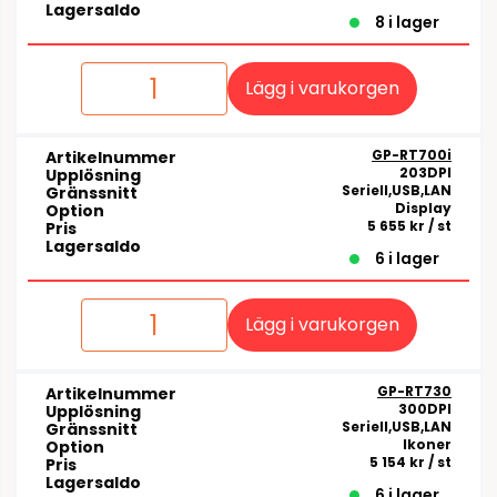
Lagersaldo
8 i lager
Lägg i varukorgen
GP-RT700i
Artikelnummer
203DPI
Upplösning
Seriell,USB,LAN
Gränssnitt
Display
Option
5 655 kr
/ st
Pris
Lagersaldo
6 i lager
Lägg i varukorgen
GP-RT730
Artikelnummer
300DPI
Upplösning
Seriell,USB,LAN
Gränssnitt
Ikoner
Option
5 154 kr
/ st
Pris
Lagersaldo
6 i lager