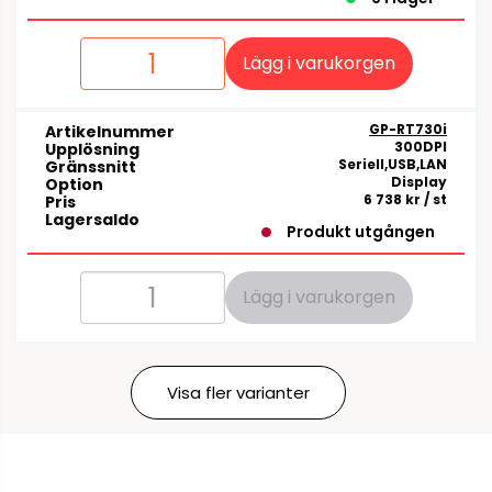
Lägg i varukorgen
GP-RT730i
Artikelnummer
300DPI
Upplösning
Seriell,USB,LAN
Gränssnitt
Display
Option
6 738 kr
/ st
Pris
Lagersaldo
Produkt utgången
Lägg i varukorgen
Visa fler varianter