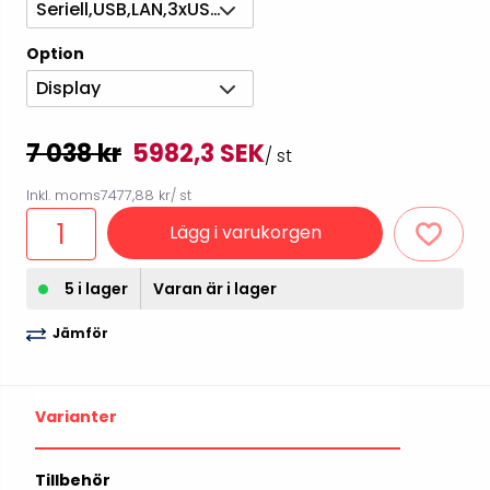
Seriell,USB,LAN,3xUSB-host
Option
Display
7 038 kr
5982,3 SEK
/ st
Inkl. moms
7477,88 kr
/ st
Lägg i varukorgen
5 i lager
Varan är i lager
Jämför
Varianter
Tillbehör