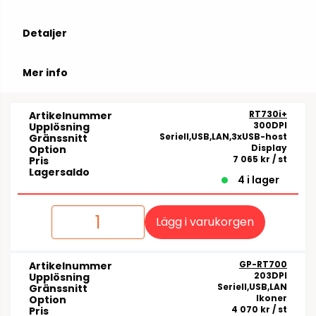
Detaljer
Mer info
RT730i+
Artikelnummer
300DPI
Upplösning
Seriell,USB,LAN,3xUSB-host
Gränssnitt
Display
Option
7 065 kr
/ st
Pris
Lagersaldo
4 i lager
Lägg i varukorgen
GP-RT700
Artikelnummer
203DPI
Upplösning
Seriell,USB,LAN
Gränssnitt
Ikoner
Option
4 070 kr
/ st
Pris