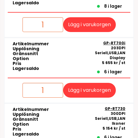
Lagersaldo
8 i lager
Lägg i varukorgen
GP-RT700i
Artikelnummer
203DPI
Upplösning
Seriell,USB,LAN
Gränssnitt
Display
Option
5 655 kr
/ st
Pris
Lagersaldo
6 i lager
Lägg i varukorgen
GP-RT730
Artikelnummer
300DPI
Upplösning
Seriell,USB,LAN
Gränssnitt
Ikoner
Option
5 154 kr
/ st
Pris
Lagersaldo
6 i lager