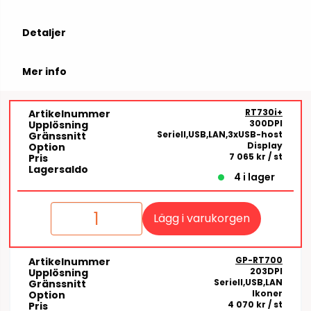
Detaljer
Mer info
RT730i+
Artikelnummer
300DPI
Upplösning
Seriell,USB,LAN,3xUSB-host
Gränssnitt
Display
Option
7 065 kr
/ st
Pris
Lagersaldo
4 i lager
Lägg i varukorgen
GP-RT700
Artikelnummer
203DPI
Upplösning
Seriell,USB,LAN
Gränssnitt
Ikoner
Option
4 070 kr
/ st
Pris