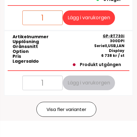
Lägg i varukorgen
GP-RT730i
Artikelnummer
300DPI
Upplösning
Seriell,USB,LAN
Gränssnitt
Display
Option
6 738 kr
/ st
Pris
Lagersaldo
Produkt utgången
Lägg i varukorgen
Visa fler varianter