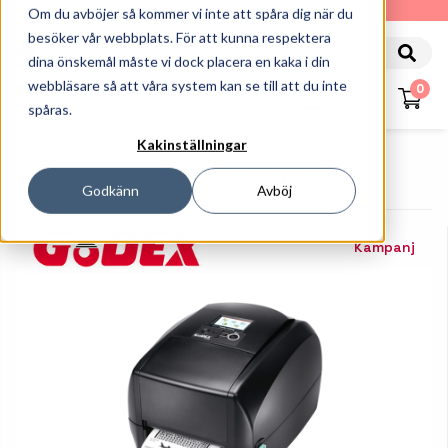
010-162 61 90
Om du avböjer så kommer vi inte att spåra dig när du
besöker vår webbplats. För att kunna respektera
dina önskemål måste vi dock placera en kaka i din
webbläsare så att våra system kan se till att du inte
0
spåras.
Kakinställningar
Startsida
Skrivare
Etikettskrivare
Bordsskrivare
Godex RT730i+ Etikettskrivare
Godkänn
Avböj
Kampanj