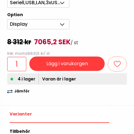
Seriell,USB,LAN,3xUSB-host
Option
Display
8 312 kr
7065,2 SEK
/ st
Inkl. moms
8831,5 kr
/ st
Lägg i varukorgen
4 i lager
Varan är i lager
Jämför
Varianter
Tillbehör