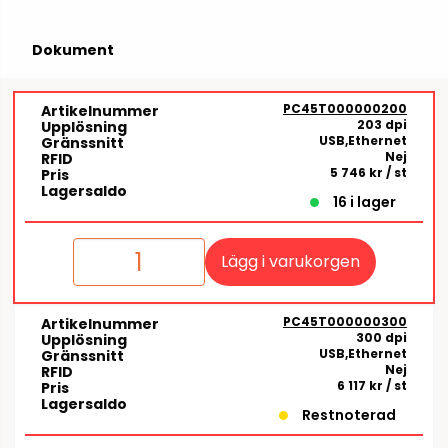
Dokument
PC45T000000200
Artikelnummer
203 dpi
Upplösning
USB,Ethernet
Gränssnitt
Nej
RFID
5 746 kr
/ st
Pris
Lagersaldo
16 i lager
Lägg i varukorgen
PC45T000000300
Artikelnummer
300 dpi
Upplösning
USB,Ethernet
Gränssnitt
Nej
RFID
6 117 kr
/ st
Pris
Lagersaldo
Restnoterad