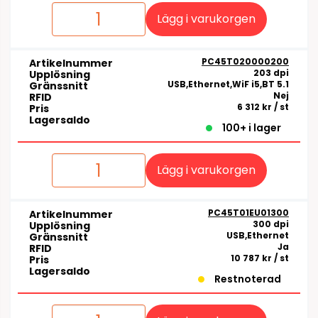
Lägg i varukorgen
PC45T020000200
Artikelnummer
203 dpi
Upplösning
USB,Ethernet,WiF i5,BT 5.1
Gränssnitt
Nej
RFID
6 312 kr
/ st
Pris
Lagersaldo
100+ i lager
Lägg i varukorgen
PC45T01EU01300
Artikelnummer
300 dpi
Upplösning
USB,Ethernet
Gränssnitt
Ja
RFID
10 787 kr
/ st
Pris
Lagersaldo
Restnoterad