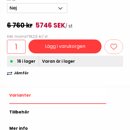
Nej
6 760 kr
5746 SEK
/ st
Inkl. moms
7182,5 kr
/ st
Lägg i varukorgen
16 i lager
Varan är i lager
Jämför
Varianter
Tillbehör
Mer info