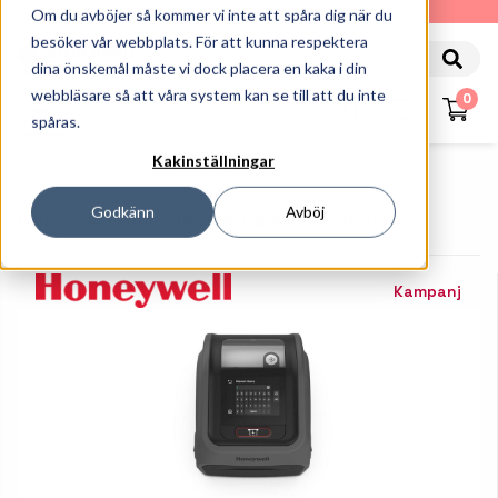
010-162 61 90
Om du avböjer så kommer vi inte att spåra dig när du
besöker vår webbplats. För att kunna respektera
dina önskemål måste vi dock placera en kaka i din
webbläsare så att våra system kan se till att du inte
0
spåras.
Kakinställningar
Startsida
Skrivare
Etikettskrivare
Bordsskrivare
Godkänn
Avböj
Honeywell PC45T - Etikettskrivare - Termotransfer
Kampanj