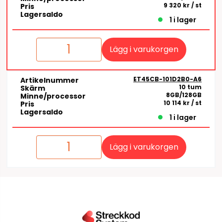
9 320 kr
/ st
Pris
Lagersaldo
1 i lager
Lägg i varukorgen
ET45CB-101D2B0-A6
Artikelnummer
10 tum
Skärm
8GB/128GB
Minne/processor
10 114 kr
/ st
Pris
Lagersaldo
1 i lager
Lägg i varukorgen