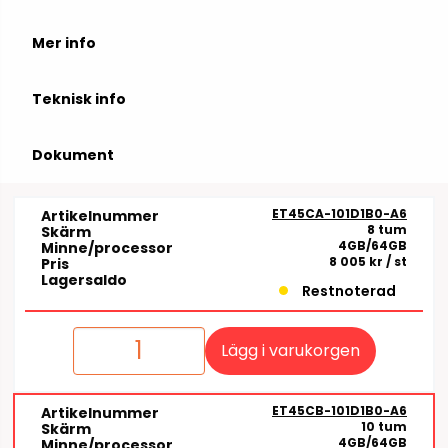
Mer info
Teknisk info
Dokument
ET45CA-101D1B0-A6
Artikelnummer
8 tum
Skärm
4GB/64GB
Minne/processor
8 005 kr
/ st
Pris
Lagersaldo
Restnoterad
Lägg i varukorgen
ET45CB-101D1B0-A6
Artikelnummer
10 tum
Skärm
4GB/64GB
Minne/processor