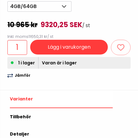
4GB/64GB
10 965 kr
9320,25 SEK
/ st
Inkl. moms
11650,31 kr
/ st
Lägg i varukorgen
1 i lager
Varan är i lager
Jämför
Varianter
Tillbehör
Detaljer