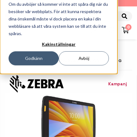
010-162 61 90
Om du avböjer så kommer vi inte att spåra dig när du
besöker vår webbplats. För att kunna respektera
dina önskemål måste vi dock placera en kaka i din
webbläsare så att våra system kan se till att du inte
0
spåras.
Kakinställningar
Startsida
Truckdatorer, Plattor Och Skärmar
Ruggade Plattor
Godkänn
Avböj
Zebra ET45 - Surfplatta - Android 11 - 64 GB - 10.1" - 5G
Kampanj