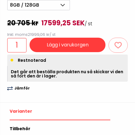
8GB / 128GB
20 705 kr
17599,25 SEK
/ st
Inkl. moms
21999,06 kr
/ st
Lägg i varukorgen
Restnoterad
Det går att beställa produkten nu så skickar vi den
så fort den är i lager.
Jämför
Varianter
Tillbehör