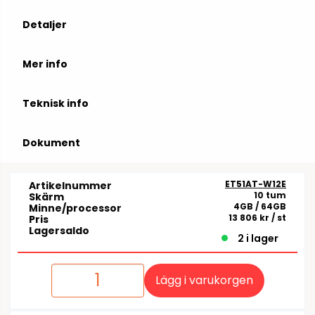
Detaljer
Mer info
Teknisk info
Dokument
ET51AT-W12E
Artikelnummer
10 tum
Skärm
4GB / 64GB
Minne/processor
13 806 kr
/ st
Pris
Lagersaldo
2 i lager
Lägg i varukorgen