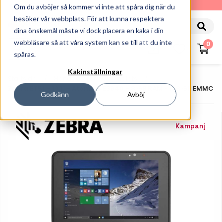
010-162 61 90
Om du avböjer så kommer vi inte att spåra dig när du
besöker vår webbplats. För att kunna respektera
dina önskemål måste vi dock placera en kaka i din
webbläsare så att våra system kan se till att du inte
0
spåras.
Kakinställningar
Startsida
Handdatorer
Tablets
Zebra ET51 - 10.1" - Atom X5 E3940 - 8 GB RAM - 128 GB EMMC
Godkänn
Avböj
Kampanj