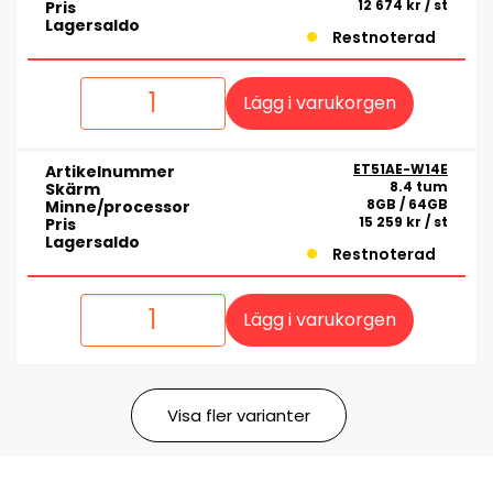
12 674 kr
/ st
Pris
Lagersaldo
Restnoterad
Lägg i varukorgen
ET51AE-W14E
Artikelnummer
8.4 tum
Skärm
8GB / 64GB
Minne/processor
15 259 kr
/ st
Pris
Lagersaldo
Restnoterad
Lägg i varukorgen
Visa fler varianter