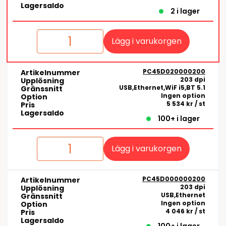
Lagersaldo
2 i lager
Lägg i varukorgen
PC45D020000200
Artikelnummer
203 dpi
Upplösning
USB,Ethernet,WiF i5,BT 5.1
Gränssnitt
Ingen option
Option
5 534 kr
/ st
Pris
Lagersaldo
100+ i lager
Lägg i varukorgen
PC45D000000200
Artikelnummer
203 dpi
Upplösning
USB,Ethernet
Gränssnitt
Ingen option
Option
4 046 kr
/ st
Pris
Lagersaldo