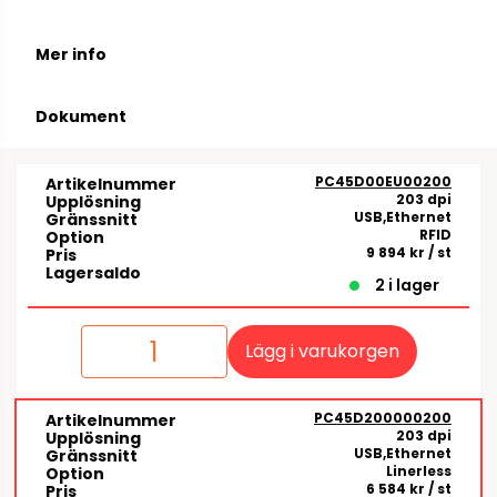
Mer info
Dokument
PC45D00EU00200
Artikelnummer
203 dpi
Upplösning
USB,Ethernet
Gränssnitt
RFID
Option
9 894 kr
/ st
Pris
Lagersaldo
2 i lager
Lägg i varukorgen
PC45D200000200
Artikelnummer
203 dpi
Upplösning
USB,Ethernet
Gränssnitt
Linerless
Option
6 584 kr
/ st
Pris