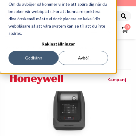
010-162 61 90
Om du avböjer så kommer vi inte att spåra dig när du
besöker vår webbplats. För att kunna respektera
dina önskemål måste vi dock placera en kaka i din
webbläsare så att våra system kan se till att du inte
0
spåras.
Kakinställningar
Startsida
Skrivare
Etikettskrivare
Bordsskrivare
Godkänn
Avböj
Honeywell PC45D - Etikettskrivare - Direkttermo
Kampanj