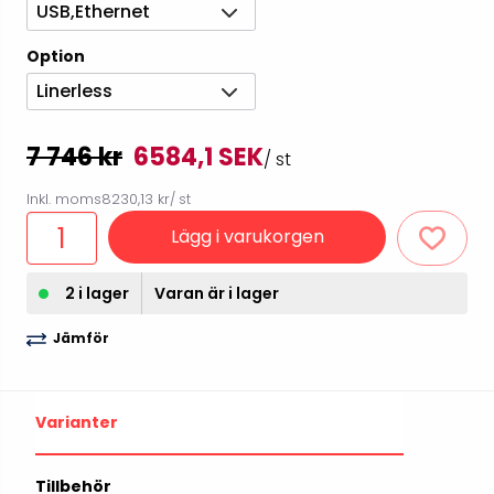
USB,Ethernet
Option
Linerless
7 746 kr
6584,1 SEK
/ st
Inkl. moms
8230,13 kr
/ st
Lägg i varukorgen
2 i lager
Varan är i lager
Jämför
Varianter
Tillbehör