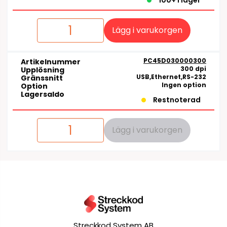
100+ i lager
Lägg i varukorgen
PC45D030000300
Artikelnummer
300 dpi
Upplösning
USB,Ethernet,RS-232
Gränssnitt
Ingen option
Option
Lagersaldo
Restnoterad
Lägg i varukorgen
Streckkod System AB