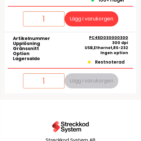
100+ i lager
Lägg i varukorgen
PC45D030000300
Artikelnummer
300 dpi
Upplösning
USB,Ethernet,RS-232
Gränssnitt
Ingen option
Option
Lagersaldo
Restnoterad
Lägg i varukorgen
Streckkod System AB