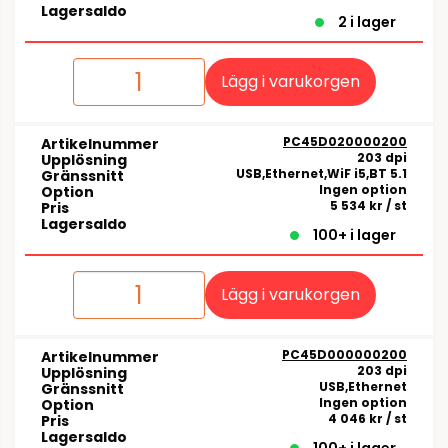
Lagersaldo
2 i lager
Lägg i varukorgen
PC45D020000200
Artikelnummer
203 dpi
Upplösning
USB,Ethernet,WiF i5,BT 5.1
Gränssnitt
Ingen option
Option
5 534 kr
/ st
Pris
Lagersaldo
100+ i lager
Lägg i varukorgen
PC45D000000200
Artikelnummer
203 dpi
Upplösning
USB,Ethernet
Gränssnitt
Ingen option
Option
4 046 kr
/ st
Pris
Lagersaldo