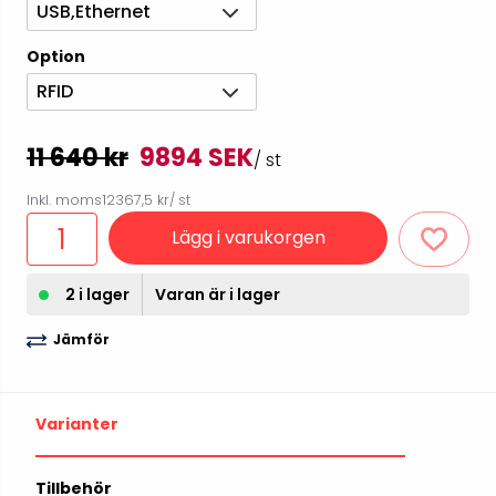
USB,Ethernet
Option
RFID
11 640 kr
9894 SEK
/ st
Inkl. moms
12367,5 kr
/ st
Lägg i varukorgen
2 i lager
Varan är i lager
Jämför
Varianter
Tillbehör