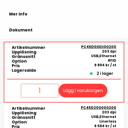
Mer info
Dokument
PC45D00EU00200
Artikelnummer
203 dpi
Upplösning
USB,Ethernet
Gränssnitt
RFID
Option
9 894 kr
/ st
Pris
Lagersaldo
2 i lager
Lägg i varukorgen
PC45D200000200
Artikelnummer
203 dpi
Upplösning
USB,Ethernet
Gränssnitt
Linerless
Option
6 584 kr
/ st
Pris