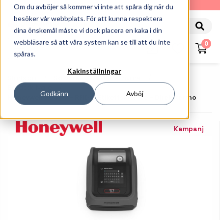
010-162 61 90
Om du avböjer så kommer vi inte att spåra dig när du
besöker vår webbplats. För att kunna respektera
dina önskemål måste vi dock placera en kaka i din
webbläsare så att våra system kan se till att du inte
0
spåras.
Kakinställningar
Startsida
Skrivare
Etikettskrivare
Bordsskrivare
Godkänn
Avböj
Honeywell PC45D - RFID & Etikettskrivare - Direkttermo
Kampanj