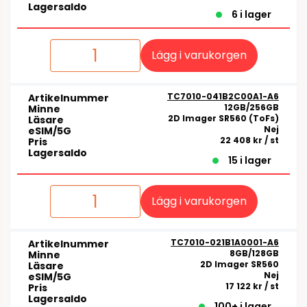
Lagersaldo
6 i lager
Lägg i varukorgen
TC7010-041B2C00A1-A6
Artikelnummer
12GB/256GB
Minne
2D Imager SR560 (ToFs)
Läsare
Nej
eSIM/5G
22 408 kr
/ st
Pris
Lagersaldo
15 i lager
Lägg i varukorgen
TC7010-021B1A0001-A6
Artikelnummer
8GB/128GB
Minne
2D Imager SR560
Läsare
Nej
eSIM/5G
17 122 kr
/ st
Pris
Lagersaldo
100+ i lager