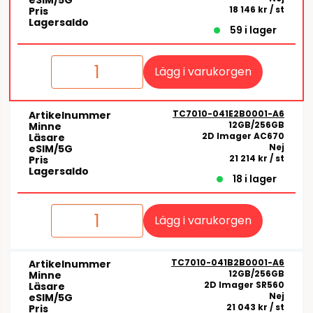
eSIM/5G
18 146 kr
/ st
Pris
Lagersaldo
59 i lager
Lägg i varukorgen
TC7010-041E2B0001-A6
Artikelnummer
12GB/256GB
Minne
2D Imager AC670
Läsare
Nej
eSIM/5G
21 214 kr
/ st
Pris
Lagersaldo
18 i lager
Lägg i varukorgen
TC7010-041B2B0001-A6
Artikelnummer
12GB/256GB
Minne
2D Imager SR560
Läsare
Nej
eSIM/5G
21 043 kr
/ st
Pris