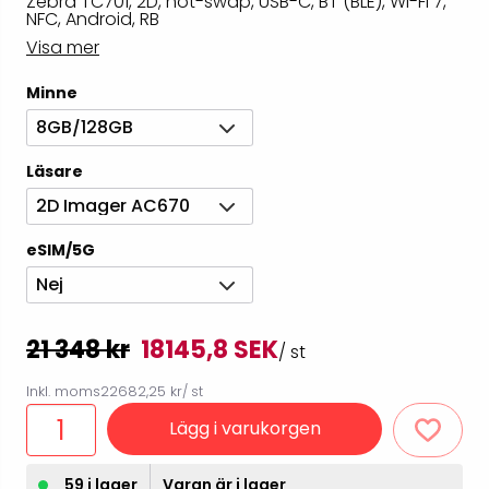
Zebra TC701, 2D, hot-swap, USB-C, BT (BLE), Wi-Fi 7,
NFC, Android, RB
Visa mer
Minne
8GB/128GB
Läsare
2D Imager AC670
eSIM/5G
Nej
21 348 kr
18145,8 SEK
/ st
Inkl. moms
22682,25 kr
/ st
Lägg i varukorgen
59 i lager
Varan är i lager