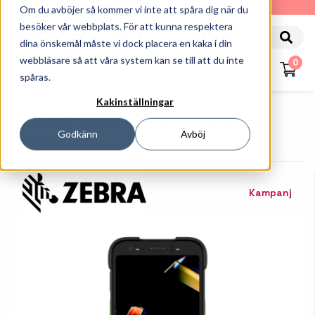
010-162 61 90
Om du avböjer så kommer vi inte att spåra dig när du
besöker vår webbplats. För att kunna respektera
dina önskemål måste vi dock placera en kaka i din
webbläsare så att våra system kan se till att du inte
0
spåras.
Kakinställningar
Startsida
Handdatorer
Handdatorer
Zebra TC701 - Handdator - Android - 128 GB - 6" -AI-
Godkänn
Avböj
Powered
Kampanj