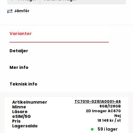
Jämför
Varianter
Detaljer
Mer info
Teknisk info
TC7010-021E1A0001-A6
Artikelnummer
8GB/128GB
Minne
2D Imager AC670
Läsare
Nej
eSIM/5G
18 148 kr
/ st
Pris
Lagersaldo
59 i lager