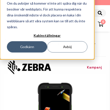
010-162 61 90
Om du avböjer så kommer vi inte att spåra dig när du
besöker vår webbplats. För att kunna respektera
dina önskemål måste vi dock placera en kaka i din
webbläsare så att våra system kan se till att du inte
0
spåras.
Kakinställningar
Startsida
Handdatorer
Handdatorer
Zebra TC701 - Handdator - Android - 256 GB - 6" -AI-
Godkänn
Avböj
Powered-ESIM 5G
Kampanj