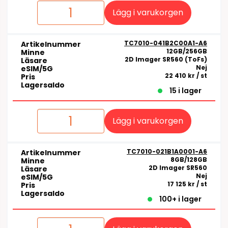
Lägg i varukorgen
TC7010-041B2C00A1-A6
Artikelnummer
12GB/256GB
Minne
2D Imager SR560 (ToFs)
Läsare
Nej
eSIM/5G
22 410 kr
/ st
Pris
Lagersaldo
15 i lager
Lägg i varukorgen
TC7010-021B1A0001-A6
Artikelnummer
8GB/128GB
Minne
2D Imager SR560
Läsare
Nej
eSIM/5G
17 125 kr
/ st
Pris
Lagersaldo
100+ i lager