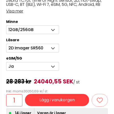
Zebra TC701, Time of Flight Sensor, 2D, hot-swap,
USB-C, BT (BLE), Wi-Fi 7, eSIM, 5G, NFC, Android, RB
Visa mer
Minne
12GB/256GB
Läsare
2D Imager SR560
eSIM/5G
Ja
28 283 kr
24040,55 SEK
/ st
Inkl. moms
30050,69 kr
/ st
Lägg i varukorgen
14 i lager
Varan är i lager