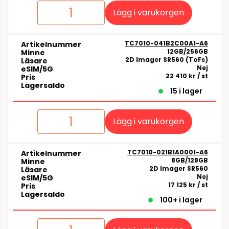
Lägg i varukorgen
TC7010-041B2C00A1-A6
Artikelnummer
12GB/256GB
Minne
2D Imager SR560 (ToFs)
Läsare
Nej
eSIM/5G
22 410 kr
/ st
Pris
Lagersaldo
15 i lager
Lägg i varukorgen
TC7010-021B1A0001-A6
Artikelnummer
8GB/128GB
Minne
2D Imager SR560
Läsare
Nej
eSIM/5G
17 125 kr
/ st
Pris
Lagersaldo
100+ i lager