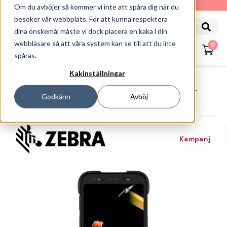
010-162 61 90
Om du avböjer så kommer vi inte att spåra dig när du
besöker vår webbplats. För att kunna respektera
dina önskemål måste vi dock placera en kaka i din
webbläsare så att våra system kan se till att du inte
0
spåras.
Kakinställningar
Startsida
Handdatorer
Handdatorer
Zebra TC701 - Handdator - Android - 256 GB - 6" -AI-
Godkänn
Avböj
Powered-ESIM 5G
Kampanj