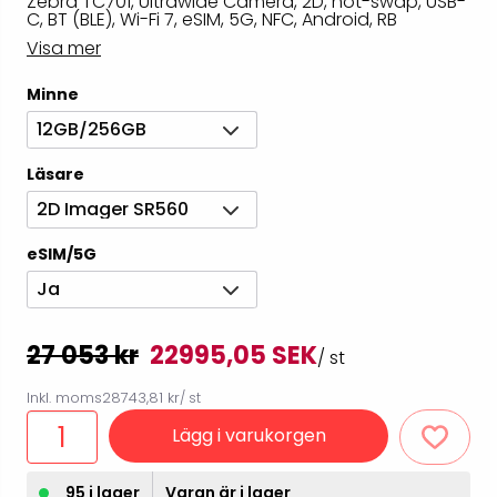
Zebra TC701, Ultrawide Camera, 2D, hot-swap, USB-
C, BT (BLE), Wi-Fi 7, eSIM, 5G, NFC, Android, RB
Visa mer
Minne
12GB/256GB
Läsare
2D Imager SR560
eSIM/5G
Ja
27 053 kr
22995,05 SEK
/ st
Inkl. moms
28743,81 kr
/ st
Lägg i varukorgen
95 i lager
Varan är i lager