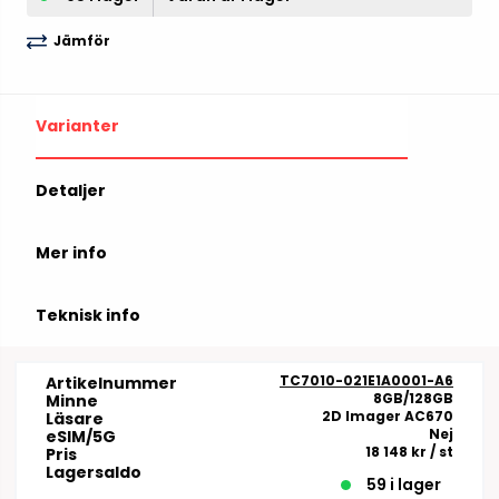
Jämför
Varianter
Detaljer
Mer info
Teknisk info
TC7010-021E1A0001-A6
Artikelnummer
8GB/128GB
Minne
2D Imager AC670
Läsare
Nej
eSIM/5G
18 148 kr
/ st
Pris
Lagersaldo
59 i lager