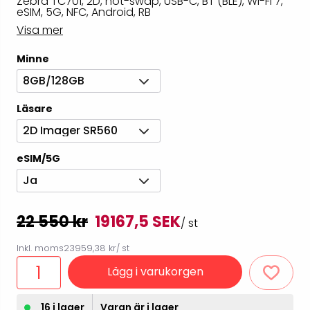
Zebra TC701, 2D, hot-swap, USB-C, BT (BLE), Wi-Fi 7,
eSIM, 5G, NFC, Android, RB
Visa mer
Minne
8GB/128GB
Läsare
2D Imager SR560
eSIM/5G
Ja
22 550 kr
19167,5 SEK
/ st
Inkl. moms
23959,38 kr
/ st
Lägg i varukorgen
16 i lager
Varan är i lager