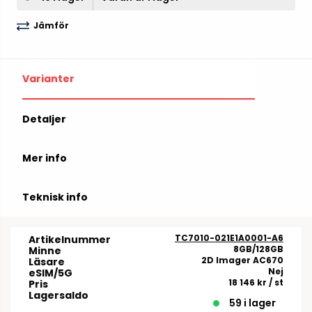
Jämför
Varianter
Detaljer
Mer info
Teknisk info
TC7010-021E1A0001-A6
Artikelnummer
8GB/128GB
Minne
2D Imager AC670
Läsare
Nej
eSIM/5G
18 146 kr
/ st
Pris
Lagersaldo
59 i lager