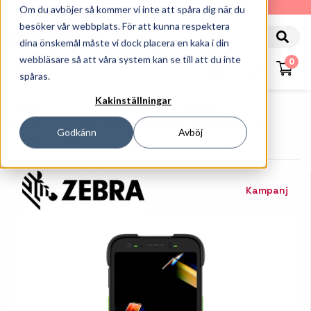
010-162 61 90
Om du avböjer så kommer vi inte att spåra dig när du
besöker vår webbplats. För att kunna respektera
dina önskemål måste vi dock placera en kaka i din
webbläsare så att våra system kan se till att du inte
0
spåras.
Kakinställningar
Startsida
Handdatorer
Handdatorer
Zebra TC701 - Handdator - Android - 128 GB - 6" -AI-
Godkänn
Avböj
Powered-ESIM 5G
Kampanj