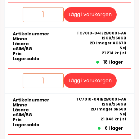
Lägg i varukorgen
TC7010-041E2B0001-A6
Artikelnummer
12GB/256GB
Minne
2D Imager AC670
Läsare
Nej
eSIM/5G
21 214 kr
/ st
Pris
Lagersaldo
18 i lager
Lägg i varukorgen
TC7010-041B2B0001-A6
Artikelnummer
12GB/256GB
Minne
2D Imager SR560
Läsare
Nej
eSIM/5G
21 043 kr
/ st
Pris
Lagersaldo
6 i lager