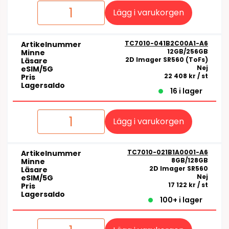
Lägg i varukorgen
TC7010-041B2C00A1-A6
Artikelnummer
12GB/256GB
Minne
2D Imager SR560 (ToFs)
Läsare
Nej
eSIM/5G
22 408 kr
/ st
Pris
Lagersaldo
16 i lager
Lägg i varukorgen
TC7010-021B1A0001-A6
Artikelnummer
8GB/128GB
Minne
2D Imager SR560
Läsare
Nej
eSIM/5G
17 122 kr
/ st
Pris
Lagersaldo
100+ i lager