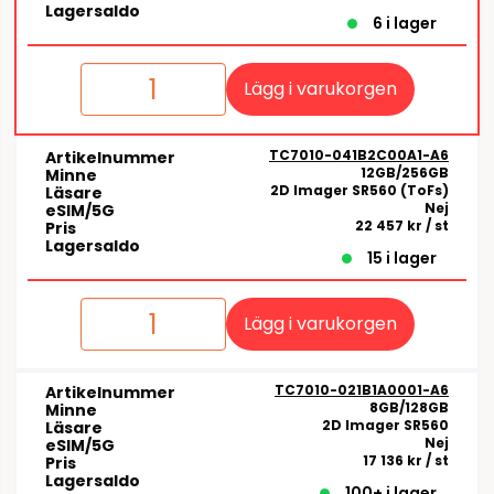
Lagersaldo
6 i lager
Lägg i varukorgen
TC7010-041B2C00A1-A6
Artikelnummer
12GB/256GB
Minne
2D Imager SR560 (ToFs)
Läsare
Nej
eSIM/5G
22 457 kr
/ st
Pris
Lagersaldo
15 i lager
Lägg i varukorgen
TC7010-021B1A0001-A6
Artikelnummer
8GB/128GB
Minne
2D Imager SR560
Läsare
Nej
eSIM/5G
17 136 kr
/ st
Pris
Lagersaldo
100+ i lager