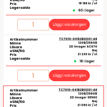
eSIM/5G
18 186 kr
/ st
Pris
Lagersaldo
60 i lager
Lägg i varukorgen
TC7010-041E2B0001-A6
Artikelnummer
12GB/256GB
Minne
2D Imager AC670
Läsare
Nej
eSIM/5G
21 230 kr
/ st
Pris
Lagersaldo
18 i lager
Lägg i varukorgen
TC7010-041B2B0001-A6
Artikelnummer
12GB/256GB
Minne
2D Imager SR560
Läsare
Nej
eSIM/5G
21 090 kr
/ st
Pris