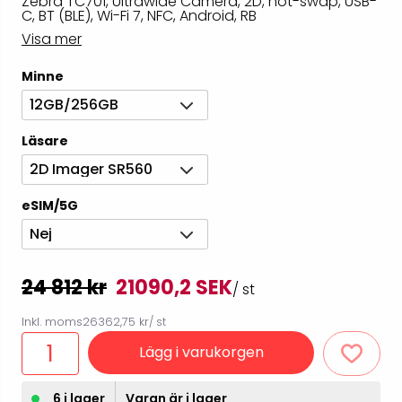
Zebra TC701, Ultrawide Camera, 2D, hot-swap, USB-
C, BT (BLE), Wi-Fi 7, NFC, Android, RB
Visa mer
Minne
12GB/256GB
Läsare
2D Imager SR560
eSIM/5G
Nej
24 812 kr
21090,2 SEK
/ st
Inkl. moms
26362,75 kr
/ st
Lägg i varukorgen
6 i lager
Varan är i lager