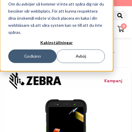
010-162 61 90
Om du avböjer så kommer vi inte att spåra dig när du
besöker vår webbplats. För att kunna respektera
dina önskemål måste vi dock placera en kaka i din
webbläsare så att våra system kan se till att du inte
0
spåras.
Kakinställningar
Startsida
Handdatorer
Handdatorer
Zebra TC701 - Handdator - Android - 256 GB - 6" -AI-
Godkänn
Avböj
Powered
Kampanj