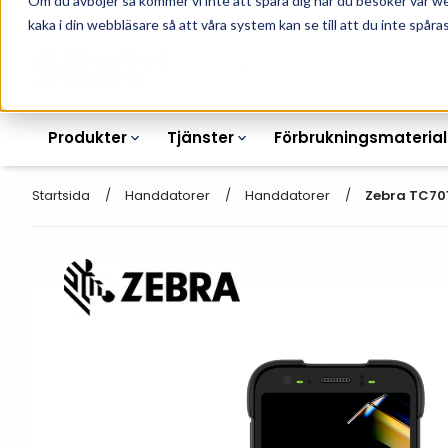
Om du avböjer så kommer vi inte att spåra dig när du besöker vår w
010-162 61 90
L
kaka i din webbläsare så att våra system kan se till att du inte spåras
Produkter
Tjänster
Förbrukningsmaterial
Startsida
Handdatorer
Handdatorer
Zebra TC701
Etikettskrivare
Otryckta
Etiketter
Armbandsskrivare
Laseretikett_A4
Färgband
Kortskrivare
Streckkodsmenyer
Transportetiketter
Industriella
Hyllkantsmärkning
bläckstråleskrivare
Kvittorullar
Plastlister för hyllkanter