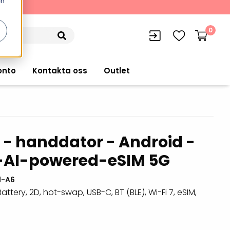
en
kning
0
onto
Kontakta oss
Outlet
 - handdator - Android -
siffran
orer
VISITIQ: Besökssystem
 -AI-powered-eSIM 5G
Truckdatorer
n
WMSIQ: Lagersystem (WMS)
Ruggade plattor
1-A6
e Computers
Lager och logistikprogram
ttery, 2D, hot-swap, USB-C, BT (BLE), Wi-Fi 7, eSIM,
Pekskärmsdatorer
r handdatorer
Utlåning hyra och
inventering
Pekskärmar
r tablets