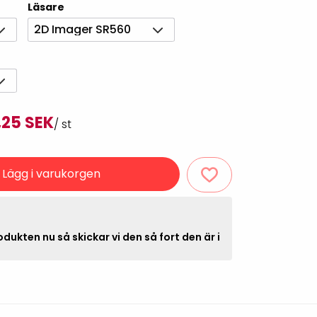
Läsare
Rondering och verifiering
Tillbehör truckdatorer
2D Imager SR560
och pekskärmar
Datorlös etikettutskrift och
kopiering
,25 SEK
/ st
Lägg i varukorgen
handdatorer
dukten nu så skickar vi den så fort den är i
VISITIQ: Besökssystem
krivare
WMSIQ: Lagersystem
(WMS)
odsläsare
Seagull Scientific