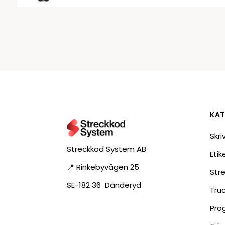
KAT
Skri
Streckkod System AB
Eti
📍 Rinkebyvägen 25
Str
SE-182 36 Danderyd
Tru
Pro