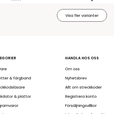
Visa fler varianter
EGORIER
HANDLA HOS OSS
vare
Om oss
ketter & färgband
Nyhetsbrev
eckkodsläsare
Allt om streckkoder
ckdator & plattor
Registrera konto
gramvaror
Försäljningsvillkor