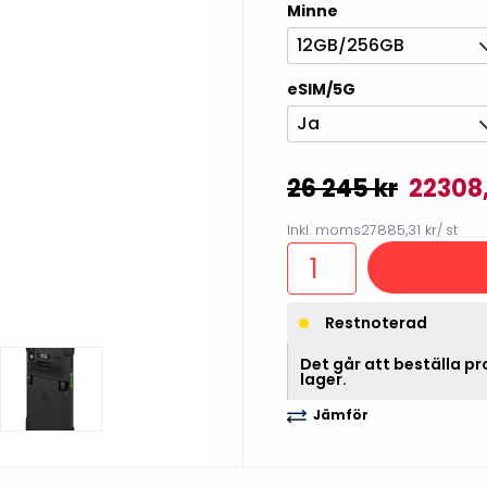
Minne
illbehör
12GB/256GB
eSIM/5G
Ja
26 245 kr
22308
Inkl. moms
27885,31 kr
/ st
Restnoterad
Etikettprogram
Outlet-
Det går att beställa pro
lager.
Mobile Device Management
Outlet-s
(MDM)
Jämför
Outlet-
Paketlösningar
streckk