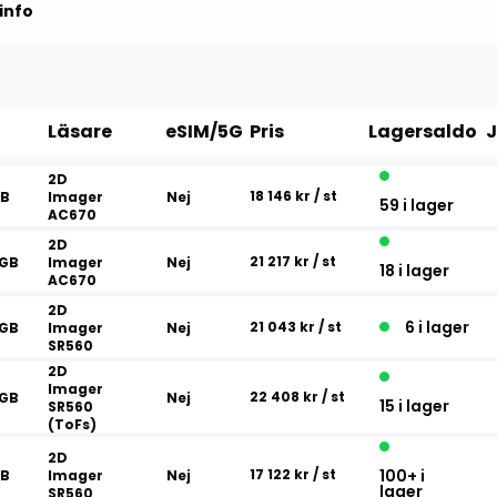
Tillbehör etikettprogram
Outlet-e
info
tioner
Outlet-
Läsare
eSIM/5G
Pris
Lagersaldo
2D
18 146 kr
/ st
GB
Imager
Nej
59 i lager
AC670
2D
21 217 kr
/ st
6GB
Imager
Nej
18 i lager
AC670
2D
6 i lager
21 043 kr
/ st
6GB
Imager
Nej
SR560
2D
Imager
22 408 kr
/ st
6GB
Nej
15 i lager
SR560
(ToFs)
2D
17 122 kr
/ st
100+ i
GB
Imager
Nej
lager
SR560