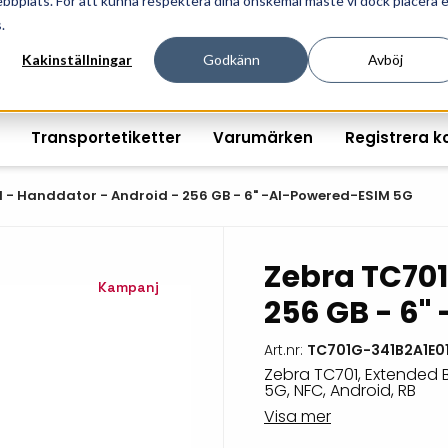
ebbplats. För att kunna respektera dina önskemål måste vi dock placera 
ösningar för professionell informationshantering och mär
.
Kakinställningar
Godkänn
Avböj
Transportetiketter
Varumärken
Registrera k
 - Handdator - Android - 256 GB - 6" -AI-Powered-ESIM 5G
Zebra TC701
Printshopen svartvita-
Handhållna streckkodsläsare
Räkna ut EAN kontroll
Handdat
Kampanj
256 GB - 6"
etiketter
Bordsstreckkodsläsare
Order offertförfråga
Tablets
Digital printshop
streckkodsoriginal
Art.nr:
TC701G-341B2A1E0
Fingerskanners
Wearabl
färgetiketter
Zebra TC701, Extended Ba
5G, NFC, Android, RB
Streckkodsverifierare
Tillbehö
Tryckta etiketter
Visa mer
Tillbehör streckkodsläsare
Tillbehö