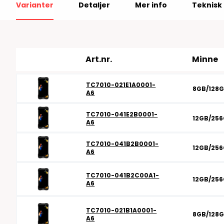
Varianter
Detaljer
Mer info
Teknisk 
RFID antenner
Tillbehör arbetssta
RFID Streckkodsläsare
Art.nr.
Minne
TC7010-021E1A0001-
8GB/128
A6
TC7010-041E2B0001-
12GB/25
A6
TC7010-041B2B0001-
12GB/25
A6
TC7010-041B2C00A1-
12GB/25
A6
TC7010-021B1A0001-
8GB/128
A6