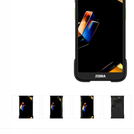
Print & Apply
Etiketthållare och t
Alukett
Kringutrustning
Förbrukning
Tag badge
bläckstråleskrivare
Tillbehör skrivare
Varningsetiketter
RFID Handdatorer
Batteridrivna
RFID Skrivare
arbetsstationer
RFID Etiketter
NB-serien
Fasta RFID Läsare
PC-serien