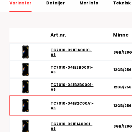
Varianter
Detaljer
Mer info
Teknisk 
RFID antenner
Tillbehör arbetssta
RFID Streckkodsläsare
Art.nr.
Minne
TC7010-021E1A0001-
8GB/128
A6
TC7010-041E2B0001-
12GB/25
A6
TC7010-041B2B0001-
12GB/25
A6
TC7010-041B2C00A1-
12GB/25
A6
TC7010-021B1A0001-
8GB/128
A6