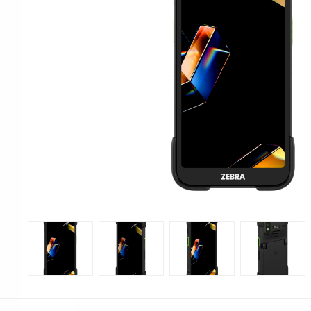
Print & Apply
Etiketthållare och t
Alukett
Kringutrustning
Förbrukning
Tag badge
bläckstråleskrivare
Tillbehör skrivare
Varningsetiketter
RFID Handdatorer
Batteridrivna
RFID Skrivare
arbetsstationer
RFID Etiketter
NB-serien
Fasta RFID Läsare
PC-serien