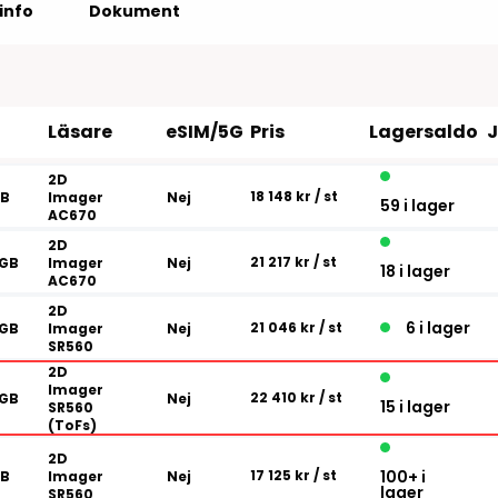
Tillbehör etikettprogram
Outlet-e
info
Dokument
tioner
Outlet-
Läsare
eSIM/5G
Pris
Lagersaldo
2D
18 148 kr
/ st
GB
Imager
Nej
59 i lager
AC670
2D
21 217 kr
/ st
6GB
Imager
Nej
18 i lager
AC670
2D
6 i lager
21 046 kr
/ st
6GB
Imager
Nej
SR560
2D
Imager
22 410 kr
/ st
6GB
Nej
15 i lager
SR560
(ToFs)
2D
17 125 kr
/ st
100+ i
GB
Imager
Nej
lager
SR560