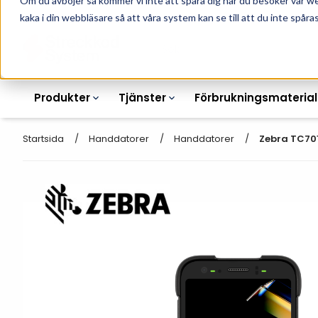
Om du avböjer så kommer vi inte att spåra dig när du besöker vår w
010-162 61 90
L
kaka i din webbläsare så att våra system kan se till att du inte spåras
Produkter
Tjänster
Förbrukningsmaterial
Startsida
Handdatorer
Handdatorer
Zebra TC701
Etikettskrivare
Otryckta
Etiketter
Armbandsskrivare
Laseretikett_A4
Färgband
Kortskrivare
Streckkodsmenyer
Transportetiketter
Industriella
Hyllkantsmärkning
bläckstråleskrivare
Kvittorullar
Plastlister för hyllkanter