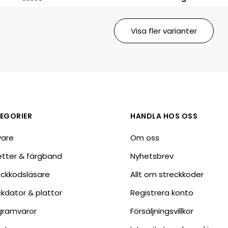
Visa fler varianter
EGORIER
HANDLA HOS OSS
vare
Om oss
ketter & färgband
Nyhetsbrev
eckkodsläsare
Allt om streckkoder
ckdator & plattor
Registrera konto
gramvaror
Försäljningsvillkor