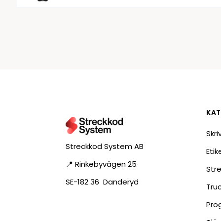
KAT
Skri
Streckkod System AB
Eti
📍 Rinkebyvägen 25
Str
SE-182 36 Danderyd
Tru
Pro