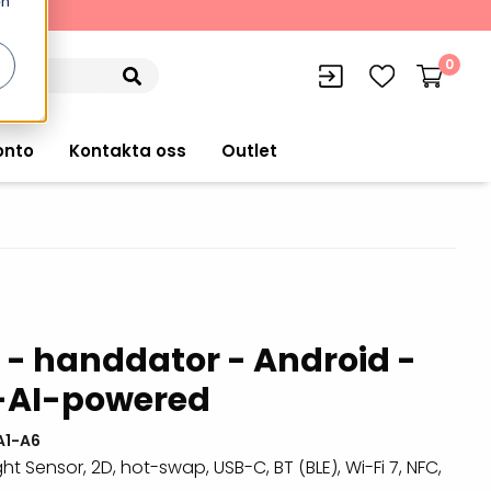
en
kning
0
onto
Kontakta oss
Outlet
siffran
orer
VISITIQ: Besökssystem
Truckdatorer
 - handdator - Android -
n
WMSIQ: Lagersystem (WMS)
Ruggade plattor
 -AI-powered
e Computers
Lager och logistikprogram
Pekskärmsdatorer
r handdatorer
Utlåning hyra och
A1-A6
inventering
ht Sensor, 2D, hot-swap, USB-C, BT (BLE), Wi-Fi 7, NFC,
Pekskärmar
r tablets