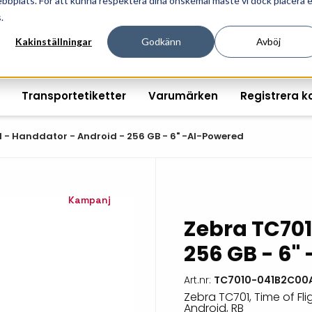
ebbplats. För att kunna respektera dina önskemål måste vi dock placera 
ösningar för professionell informationshantering och mär
.
Kakinställningar
Godkänn
Avböj
Transportetiketter
Varumärken
Registrera k
 - Handdator - Android - 256 GB - 6" -AI-Powered
Printshopen svartvita-
Handhållna streckkodsläsare
Räkna ut EAN kontroll
Handdat
Kampanj
etiketter
Zebra TC701
Bordsstreckkodsläsare
Order offertförfråga
Tablets
Digital printshop
streckkodsoriginal
256 GB - 6"
Fingerskanners
Wearabl
färgetiketter
Streckkodsverifierare
Tillbehö
Art.nr:
TC7010-041B2C00
Tryckta etiketter
Zebra TC701, Time of Flig
Tillbehör streckkodsläsare
Tillbehö
Android, RB