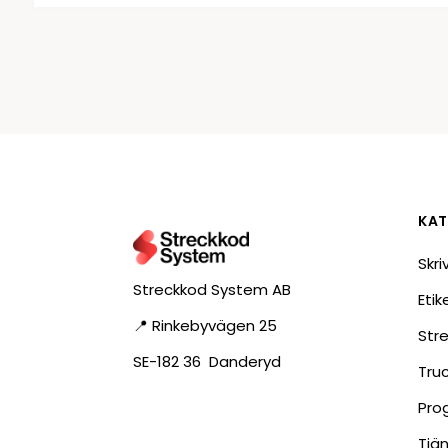
KAT
Skri
Streckkod System AB
Eti
📍 Rinkebyvägen 25
Str
SE-182 36 Danderyd
Tru
Pro
Tjä