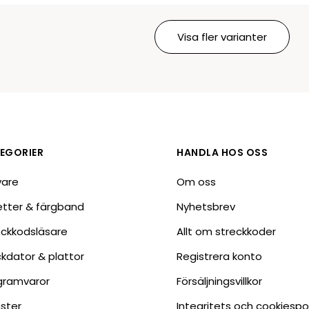
Visa fler varianter
EGORIER
HANDLA HOS OSS
vare
Om oss
ketter & färgband
Nyhetsbrev
eckkodsläsare
Allt om streckkoder
ckdator & plattor
Registrera konto
gramvaror
Försäljningsvillkor
nster
Integritets och cookiespo