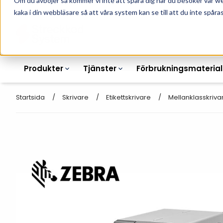
Om du avböjer så kommer vi inte att spåra dig när du besöker vår w
010-162 61 90
L
kaka i din webbläsare så att våra system kan se till att du inte spåras
Produkter
Tjänster
Förbrukningsmaterial
Startsida
Skrivare
Etikettskrivare
Mellanklasskriva
Etikettskrivare
Otryckta
Etiketter
Armbandsskrivare
Laseretikett_A4
Färgband
Kortskrivare
Streckkodsmenyer
Transportetiketter
Industriella
Hyllkantsmärkning
bläckstråleskrivare
Kvittorullar
Plastlister för hyllkanter