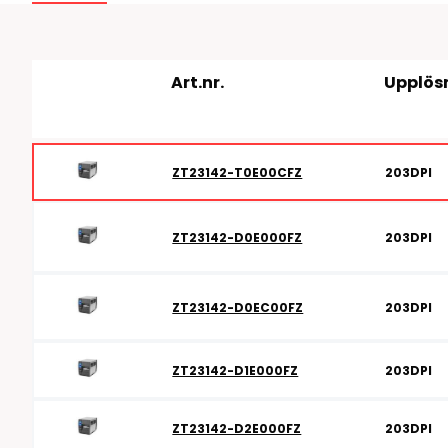
RFID antenner
Tillbehör arbetssta
RFID Streckkodsläsare
Art.nr.
Upplös
ZT23142-T0E00CFZ
203DPI
ZT23142-D0E000FZ
203DPI
ZT23142-D0EC00FZ
203DPI
ZT23142-D1E000FZ
203DPI
ZT23142-D2E000FZ
203DPI