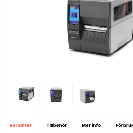
Print & Apply
Etiketthållare och t
Alukett
Kringutrustning
Förbrukning
Tag badge
bläckstråleskrivare
Tillbehör skrivare
Varningsetiketter
RFID Handdatorer
Batteridrivna
RFID Skrivare
arbetsstationer
RFID Etiketter
NB-serien
Varianter
Tillbehör
Mer info
Förbru
Fasta RFID Läsare
PC-serien