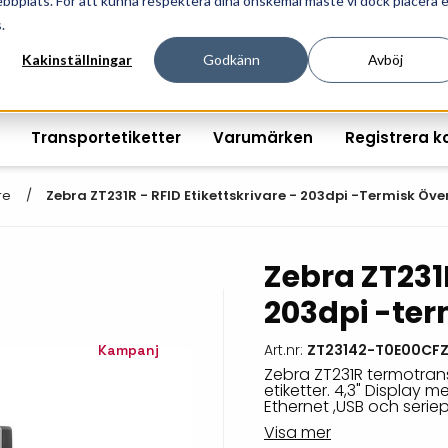
ebbplats. För att kunna respektera dina önskemål måste vi dock placera 
ösningar för professionell informationshantering och mär
.
Kakinställningar
Godkänn
Avböj
Transportetiketter
Varumärken
Registrera k
re
Zebra ZT231R - RFID Etikettskrivare - 203dpi -termisk Öve
Zebra ZT231R
Printshopen svartvita-
Handhållna streckkodsläsare
Räkna ut EAN kontroll
Handdat
203dpi -ter
etiketter
Bordsstreckkodsläsare
Order offertförfråga
Tablets
Digital printshop
streckkodsoriginal
Art.nr:
ZT23142-T0E00CF
Kampanj
Fingerskanners
Wearabl
färgetiketter
Zebra ZT231R termotrans
etiketter. 4,3" Display 
Streckkodsverifierare
Tillbehö
Ethernet ,USB och seriep
Tryckta etiketter
Visa mer
Tillbehör streckkodsläsare
Tillbehö