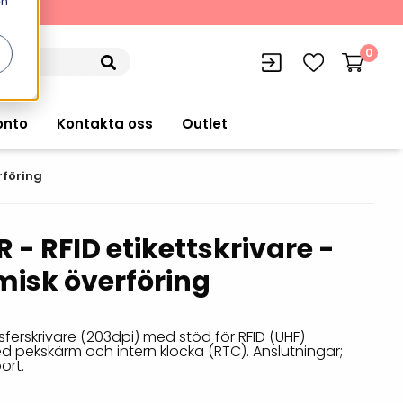
en
kning
0
onto
Kontakta oss
Outlet
rföring
 - RFID etikettskrivare -
siffran
orer
VISITIQ: Besökssystem
misk överföring
Truckdatorer
n
WMSIQ: Lagersystem (WMS)
Ruggade plattor
Z
e Computers
Lager och logistikprogram
ferskrivare (203dpi) med stöd för RFID (UHF)
Pekskärmsdatorer
med pekskärm och intern klocka (RTC). Anslutningar;
r handdatorer
Utlåning hyra och
ort.
inventering
Pekskärmar
r tablets