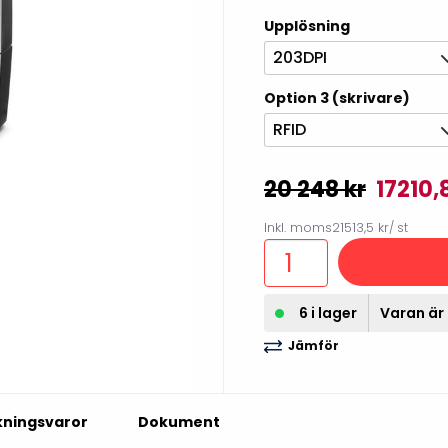
illbehör
Upplösning
203DPI
Option 3 (skrivare)
RFID
20 248 kr
17210,
Inkl. moms
21513,5 kr
/ st
Etikettprogram
Outlet-
6 i lager
Varan är 
Jämför
Mobile Device Management
Outlet-s
(MDM)
Outlet-
Paketlösningar
streckk
kningsvaror
Dokument