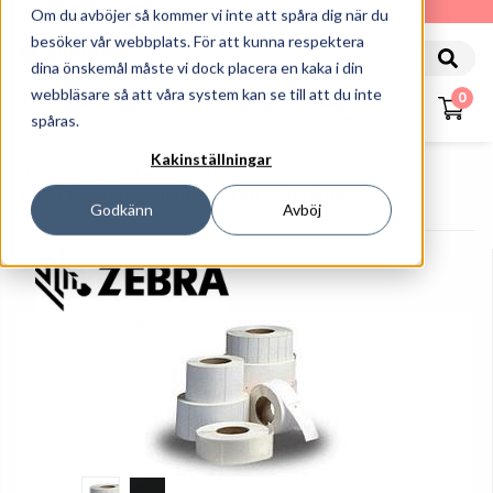
010-162 61 90
Om du avböjer så kommer vi inte att spåra dig när du
besöker vår webbplats. För att kunna respektera
dina önskemål måste vi dock placera en kaka i din
webbläsare så att våra system kan se till att du inte
0
spåras.
Kakinställningar
Startsida
Etiketter Och Färgband
Etiketter
Zebra Z-Perform 1000D - Etikett - 100x150mm
Godkänn
Avböj