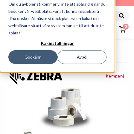
010-162 61 90
Om du avböjer så kommer vi inte att spåra dig när du
besöker vår webbplats. För att kunna respektera
dina önskemål måste vi dock placera en kaka i din
webbläsare så att våra system kan se till att du inte
0
spåras.
Kakinställningar
Startsida
Etiketter Och Färgband
Etiketter
Zebra Z-Perform 1000D - Etikett - 105x42mm
Godkänn
Avböj
Kampanj