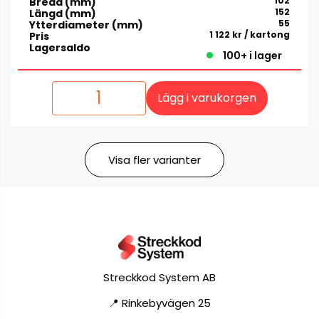
102
Bredd (mm)
152
Längd (mm)
55
Ytterdiameter (mm)
1 122 kr
/ kartong
Pris
Lagersaldo
100+ i lager
Lägg i varukorgen
Visa fler varianter
Streckkod System AB
📍 Rinkebyvägen 25