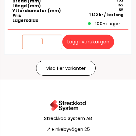
102
Bredd (mm)
152
Längd (mm)
55
Ytterdiameter (mm)
1 122 kr
/ kartong
Pris
Lagersaldo
100+ i lager
Lägg i varukorgen
Visa fler varianter
Streckkod System AB
📍 Rinkebyvägen 25