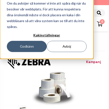
010-162 61 90
Om du avböjer så kommer vi inte att spåra dig när du
besöker vår webbplats. För att kunna respektera
dina önskemål måste vi dock placera en kaka i din
webbläsare så att våra system kan se till att du inte
0
spåras.
Kakinställningar
Startsida
Etiketter Och Färgband
Etiketter
Zebra Z-Perform 1000D - Etikett - 102x178mm
Godkänn
Avböj
Kampanj