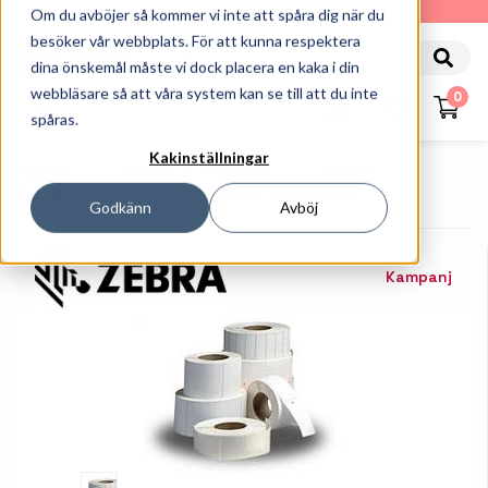
010-162 61 90
Om du avböjer så kommer vi inte att spåra dig när du
besöker vår webbplats. För att kunna respektera
dina önskemål måste vi dock placera en kaka i din
webbläsare så att våra system kan se till att du inte
0
spåras.
Kakinställningar
Startsida
Etiketter Och Färgband
Etiketter
Zebra Z-Perform 1000D - Etikett - 115x45mm
Godkänn
Avböj
Kampanj