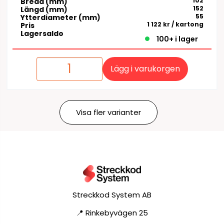
102
Bredd (mm)
152
Längd (mm)
55
Ytterdiameter (mm)
1 122 kr
/ kartong
Pris
Lagersaldo
100+ i lager
Lägg i varukorgen
Visa fler varianter
Streckkod System AB
📍 Rinkebyvägen 25