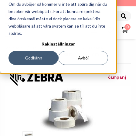
010-162 61 90
Om du avböjer så kommer vi inte att spåra dig när du
besöker vår webbplats. För att kunna respektera
dina önskemål måste vi dock placera en kaka i din
webbläsare så att våra system kan se till att du inte
0
spåras.
Kakinställningar
Startsida
Etiketter Och Färgband
Etiketter
Zebra Z-Perform 1000D - Etikett - 105x67mm
Godkänn
Avböj
Kampanj