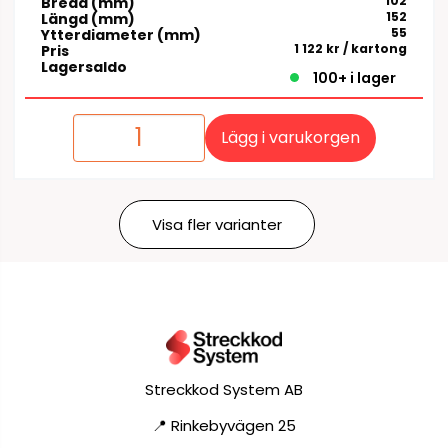
102
Bredd (mm)
152
Längd (mm)
55
Ytterdiameter (mm)
1 122 kr
/ kartong
Pris
Lagersaldo
100+ i lager
Lägg i varukorgen
Visa fler varianter
Streckkod System AB
📍 Rinkebyvägen 25