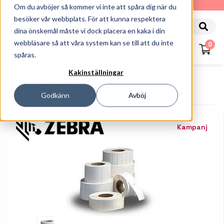
010-162 61 90
Om du avböjer så kommer vi inte att spåra dig när du
besöker vår webbplats. För att kunna respektera
dina önskemål måste vi dock placera en kaka i din
webbläsare så att våra system kan se till att du inte
0
spåras.
Kakinställningar
Startsida
Etiketter Och Färgband
Etiketter
Zebra Z-Perform 1000D - Etikett - 127x102mm
Godkänn
Avböj
Kampanj