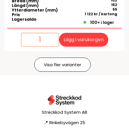
102
Bredd (mm)
152
Längd (mm)
55
Ytterdiameter (mm)
1 122 kr
/ kartong
Pris
Lagersaldo
100+ i lager
Lägg i varukorgen
Visa fler varianter
Streckkod System AB
📍 Rinkebyvägen 25