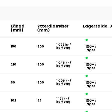
Tillbehör etikettprogram
Outlet-e
tioner
Outlet-
Längd
Ytterdiameter
Pris
Lagersaldo
(mm)
(mm)
1 029 kr
/
100+ i
150
200
kartong
lager
1 046 kr
/
100+ i
210
200
kartong
lager
1 009 kr
/
100+ i
50
200
kartong
lager
1 121 kr
/
100+ i
102
55
kartong
lager