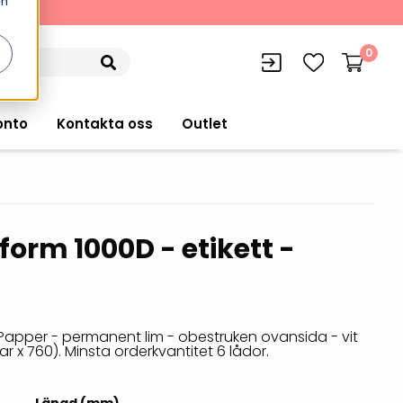
en
kning
0
onto
Kontakta oss
Outlet
form 1000D - etikett -
siffran
orer
VISITIQ: Besökssystem
Truckdatorer
n
WMSIQ: Lagersystem (WMS)
Ruggade plattor
e Computers
Lager och logistikprogram
Papper - permanent lim - obestruken ovansida - vit
Pekskärmsdatorer
lar x 760). Minsta orderkvantitet 6 lådor.
r handdatorer
Utlåning hyra och
inventering
Pekskärmar
r tablets