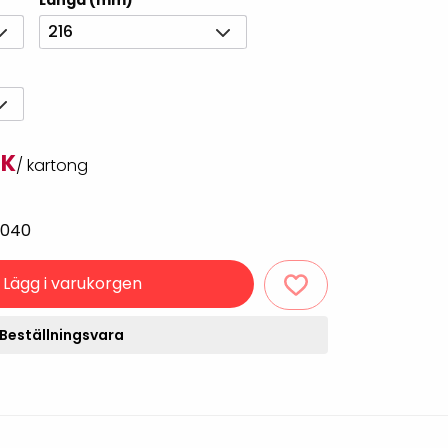
Längd (mm)
Rondering och verifiering
Tillbehör truckdatorer
216
och pekskärmar
Datorlös etikettutskrift och
kopiering
EK
/ kartong
3040
Lägg i varukorgen
handdatorer
Beställningsvara
VISITIQ: Besökssystem
krivare
WMSIQ: Lagersystem
(WMS)
odsläsare
Seagull Scientific