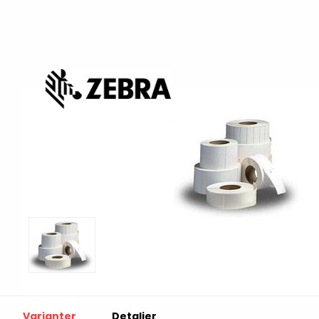
Print & Apply
Etiketthållare och t
Alukett
Kringutrustning
Förbrukning
Tag badge
bläckstråleskrivare
Tillbehör skrivare
Varningsetiketter
RFID Handdatorer
Batteridrivna
RFID Skrivare
arbetsstationer
RFID Etiketter
NB-serien
Fasta RFID Läsare
PC-serien
Varianter
Detaljer