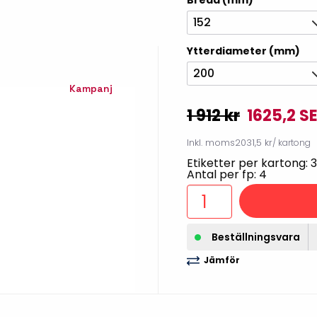
Bredd (mm)
illbehör
152
Ytterdiameter (mm)
200
Kampanj
1 912 kr
1625,2 S
Inkl. moms
2031,5 kr
/ kartong
Etiketter per kartong: 
Antal per fp: 4
Etikettprogram
Outlet-
Beställningsvara
Mobile Device Management
Outlet-s
Jämför
(MDM)
Outlet-
Paketlösningar
streckk