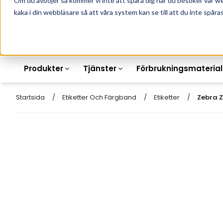
Om du avböjer så kommer vi inte att spåra dig när du besöker vår w
010-162 61 90
L
kaka i din webbläsare så att våra system kan se till att du inte spåras
Produkter
Tjänster
Förbrukningsmaterial
Startsida
Etiketter Och Färgband
Etiketter
Zebra Z
Etikettskrivare
Otryckta
Etiketter
Armbandsskrivare
Laseretikett_A4
Färgband
Kortskrivare
Streckkodsmenyer
Transportetiketter
Industriella
Hyllkantsmärkning
bläckstråleskrivare
Kvittorullar
Plastlister för hyllkanter