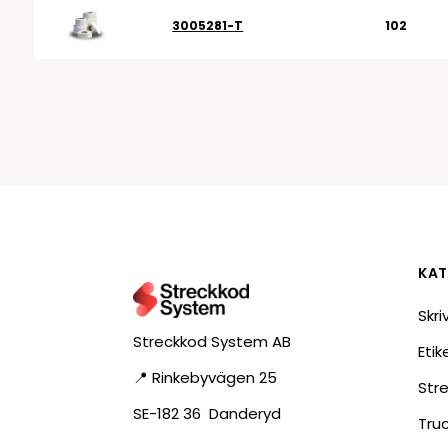
3005281-T
102
KAT
Skri
Streckkod System AB
Eti
📍 Rinkebyvägen 25
Str
SE-182 36 Danderyd
Tru