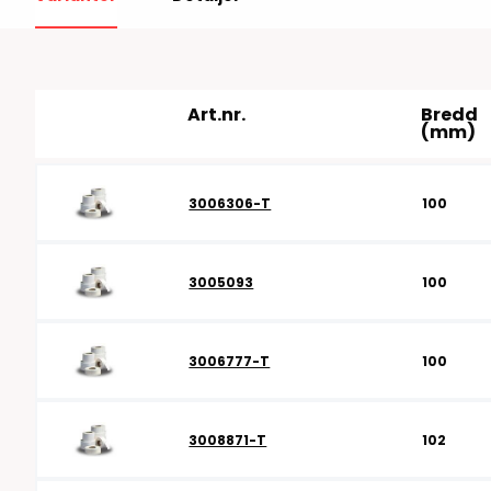
RFID antenner
Tillbehör arbetssta
RFID Streckkodsläsare
Art.nr.
Bredd
(mm)
3006306-T
100
3005093
100
3006777-T
100
3008871-T
102