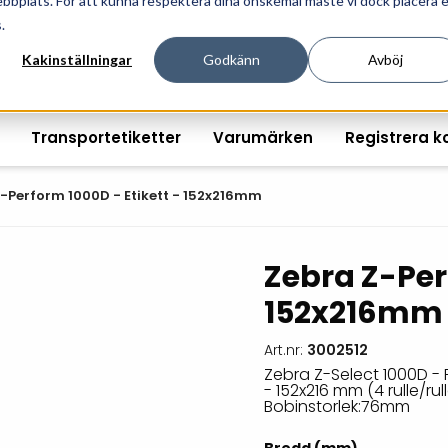
ebbplats. För att kunna respektera dina önskemål måste vi dock placera 
ösningar för professionell informationshantering och mär
.
Kakinställningar
Godkänn
Avböj
Transportetiketter
Varumärken
Registrera k
-Perform 1000D - Etikett - 152x216mm
Zebra Z-Per
Printshopen svartvita-
Handhållna streckkodsläsare
Räkna ut EAN kontroll
Handdat
152x216mm
etiketter
Bordsstreckkodsläsare
Order offertförfråga
Tablets
Digital printshop
streckkodsoriginal
Art.nr:
3002512
Fingerskanners
Wearabl
färgetiketter
Zebra Z-Select 1000D - 
- 152x216 mm (4 rulle/rul
Streckkodsverifierare
Tillbehö
Bobinstorlek:76mm
Tryckta etiketter
Tillbehör streckkodsläsare
Tillbehö