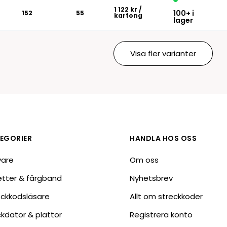
1 122 kr
/
100+ i
152
55
kartong
lager
Visa fler varianter
EGORIER
HANDLA HOS OSS
vare
Om oss
ketter & färgband
Nyhetsbrev
eckkodsläsare
Allt om streckkoder
ckdator & plattor
Registrera konto