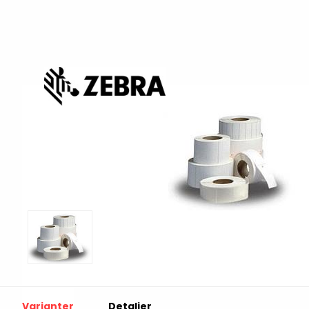
Print & Apply
Etiketthållare och t
Alukett
Kringutrustning
Förbrukning
Tag badge
bläckstråleskrivare
Tillbehör skrivare
Varningsetiketter
RFID Handdatorer
Batteridrivna
RFID Skrivare
arbetsstationer
RFID Etiketter
NB-serien
Fasta RFID Läsare
PC-serien
Varianter
Detaljer