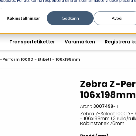
ebbplats. För att kunna respektera dina önskemål måste vi dock placera 
ösningar för professionell informationshantering och mär
.
Kakinställningar
Godkänn
Avböj
Transportetiketter
Varumärken
Registrera k
-Perform 1000D - Etikett - 106x198mm
Zebra Z-Per
Printshopen svartvita-
Handhållna streckkodsläsare
Räkna ut EAN kontroll
Handdat
106x198mm
etiketter
Bordsstreckkodsläsare
Order offertförfråga
Tablets
Digital printshop
streckkodsoriginal
Art.nr:
3007499-T
Fingerskanners
Wearabl
färgetiketter
Zebra Z-Select 1000D - 
- 106x198mm (3 rulle/rull
Streckkodsverifierare
Tillbehö
Bobinstorlek:76mm
Tryckta etiketter
Tillbehör streckkodsläsare
Tillbehö