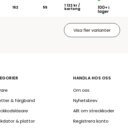
1 122 kr
/
100+ i
152
55
kartong
lager
Visa fler varianter
EGORIER
HANDLA HOS OSS
vare
Om oss
ketter & färgband
Nyhetsbrev
eckkodsläsare
Allt om streckkoder
ckdator & plattor
Registrera konto