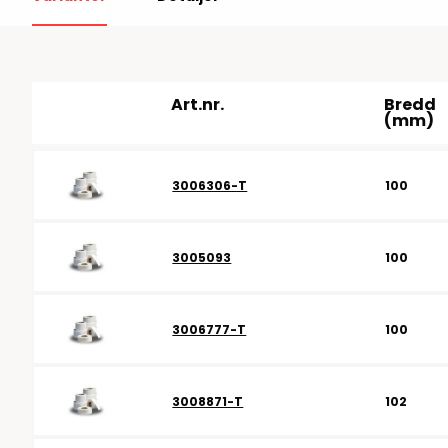
RFID antenner
Tillbehör arbetssta
RFID Streckkodsläsare
Art.nr.
Bredd
(mm)
3006306-T
100
3005093
100
3006777-T
100
3008871-T
102