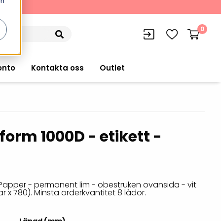
en
kning
0
onto
Kontakta oss
Outlet
form 1000D - etikett -
siffran
orer
VISITIQ: Besökssystem
Truckdatorer
n
WMSIQ: Lagersystem (WMS)
Ruggade plattor
e Computers
Lager och logistikprogram
Papper - permanent lim - obestruken ovansida - vit
Pekskärmsdatorer
ar x 780). Minsta orderkvantitet 8 lådor.
r handdatorer
Utlåning hyra och
inventering
Pekskärmar
r tablets