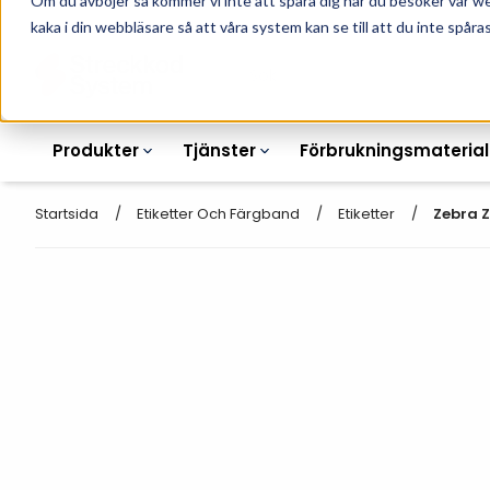
Om du avböjer så kommer vi inte att spåra dig när du besöker vår w
010-162 61 90
L
kaka i din webbläsare så att våra system kan se till att du inte spåras
Produkter
Tjänster
Förbrukningsmaterial
Startsida
Etiketter Och Färgband
Etiketter
Zebra Z
Etikettskrivare
Otryckta
Etiketter
Armbandsskrivare
Laseretikett_A4
Färgband
Kortskrivare
Streckkodsmenyer
Transportetiketter
Industriella
Hyllkantsmärkning
bläckstråleskrivare
Kvittorullar
Plastlister för hyllkanter