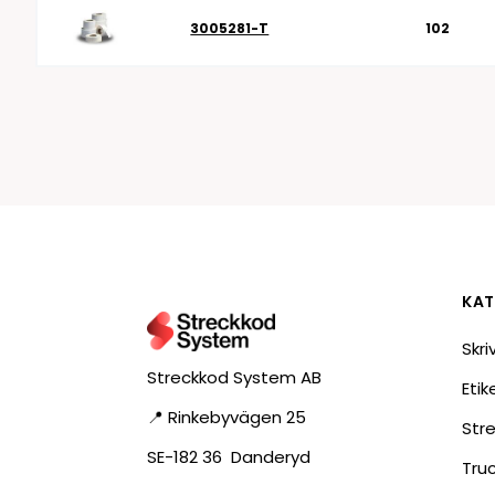
3005281-T
102
KAT
Skri
Streckkod System AB
Eti
📍 Rinkebyvägen 25
Str
SE-182 36 Danderyd
Tru