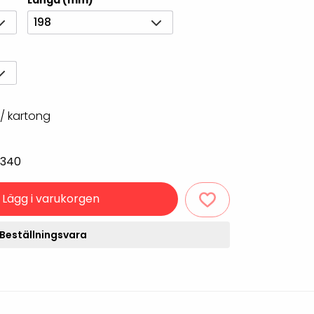
Längd (mm)
Rondering och verifiering
Tillbehör truckdatorer
198
och pekskärmar
Datorlös etikettutskrift och
kopiering
/ kartong
2340
Lägg i varukorgen
handdatorer
Beställningsvara
VISITIQ: Besökssystem
krivare
WMSIQ: Lagersystem
(WMS)
odsläsare
Seagull Scientific