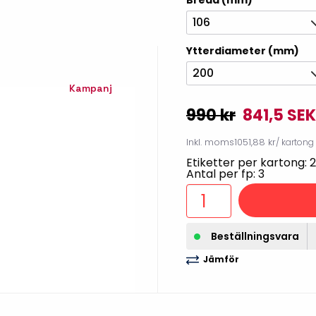
Bredd (mm)
illbehör
106
Ytterdiameter (mm)
200
Kampanj
990 kr
841,5 SEK
Inkl. moms
1051,88 kr
/ kartong
Etiketter per kartong: 
Antal per fp: 3
Etikettprogram
Outlet-
Beställningsvara
Mobile Device Management
Outlet-s
Jämför
(MDM)
Outlet-
Paketlösningar
streckk