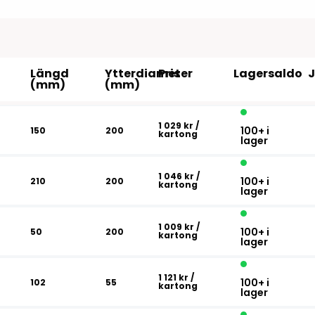
Tillbehör etikettprogram
Outlet-e
tioner
Outlet-
Längd
Ytterdiameter
Pris
Lagersaldo
(mm)
(mm)
1 029 kr
/
100+ i
150
200
kartong
lager
1 046 kr
/
100+ i
210
200
kartong
lager
1 009 kr
/
100+ i
50
200
kartong
lager
1 121 kr
/
100+ i
102
55
kartong
lager