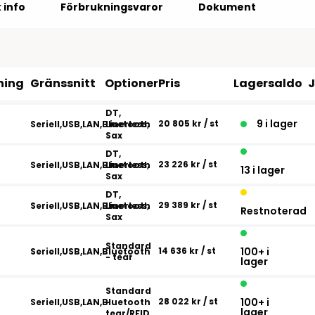
Tillbehör etikettprogram
Outlet-e
 info
Förbrukningsvaror
Dokument
tioner
Outlet-
ning
Gränssnitt
Optioner
Pris
Lagersaldo
DT,
9 i lager
20 805 kr
/ st
Seriell,USB,LAN,Bluetooth
Linerless,
Sax
DT,
23 226 kr
/ st
Seriell,USB,LAN,Bluetooth
Linerless,
13 i lager
Sax
DT,
29 389 kr
/ st
Seriell,USB,LAN,Bluetooth
Linerless,
Restnoterad
Sax
Standard
14 636 kr
/ st
100+ i
Seriell,USB,LAN,Bluetooth
- tear
lager
Standard
28 022 kr
/ st
100+ i
Seriell,USB,LAN,Bluetooth
-
lager
tear/RFID