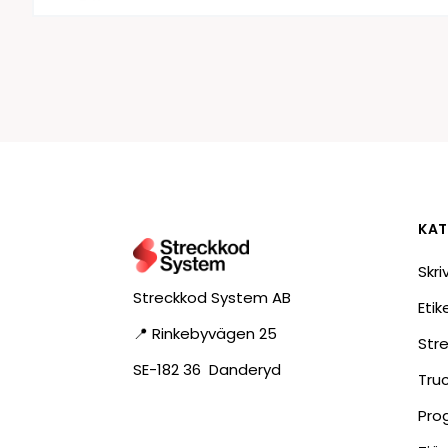
KAT
Skri
Streckkod System AB
Eti
📍 Rinkebyvägen 25
Str
SE-182 36 Danderyd
Tru
Pro