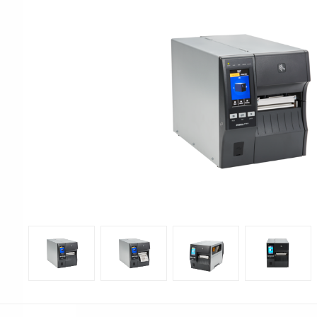
Print & Apply
Etiketthållare och t
Alukett
Kringutrustning
Förbrukning
Tag badge
bläckstråleskrivare
Tillbehör skrivare
Varningsetiketter
RFID Handdatorer
Batteridrivna
RFID Skrivare
arbetsstationer
RFID Etiketter
NB-serien
Fasta RFID Läsare
PC-serien