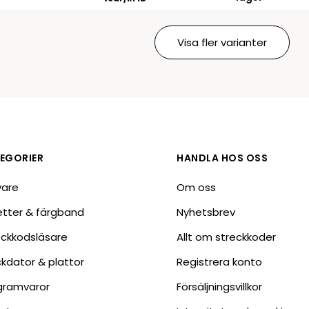
Visa fler varianter
EGORIER
HANDLA HOS OSS
vare
Om oss
ketter & färgband
Nyhetsbrev
eckkodsläsare
Allt om streckkoder
ckdator & plattor
Registrera konto
gramvaror
Försäljningsvillkor