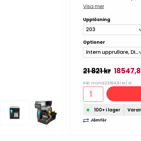
illbehör
Visa mer
Upplösning
203
Optioner
Intern upprullare, Dispenser
21 821 kr
18547,8
Inkl. moms
23184,81 kr
/ st
Etikettprogram
Outlet-
100+ i lager
Varan 
Mobile Device Management
Outlet-s
(MDM)
Jämför
Outlet-
Paketlösningar
streckk