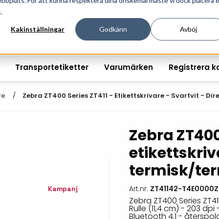
ebbplats. För att kunna respektera dina önskemål måste vi dock placera 
ösningar för professionell informationshantering och mär
.
Kakinställningar
Godkänn
Avböj
Transportetiketter
Varumärken
Registrera k
re
Zebra ZT400 Series ZT411 - Etikettskrivare - Svartvit - D
Zebra ZT400 
Printshopen svartvita-
Handhållna streckkodsläsare
Räkna ut EAN kontroll
Handdat
etikettskriv
etiketter
Bordsstreckkodsläsare
Order offertförfråga
Tablets
termisk/ter
Digital printshop
streckkodsoriginal
Fingerskanners
Wearabl
färgetiketter
Art.nr:
ZT41142-T4E0000Z
Kampanj
Streckkodsverifierare
Tillbehö
Tryckta etiketter
Zebra ZT400 Series ZT411 
Rulle (11,4 cm) - 203 dpi 
Tillbehör streckkodsläsare
Tillbehö
Bluetooth 4.1 - återspo