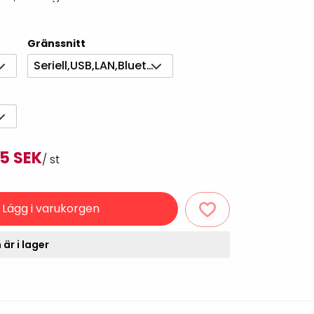
Rondering och verifiering
Tillbehör truckdatorer
och pekskärmar
Datorlös etikettutskrift och
Gränssnitt
kopiering
Seriell,USB,LAN,Bluetooth
5 SEK
/ st
Lägg i varukorgen
handdatorer
VISITIQ: Besökssystem
är i lager
krivare
WMSIQ: Lagersystem
(WMS)
odsläsare
Seagull Scientific