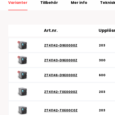
Varianter
Tillbehör
Mer info
Teknisk
RFID antenner
Tillbehör arbetssta
RFID Streckkodsläsare
Art.nr.
Upplös
ZT41142-D9E0000Z
203
ZT41143-D9E0000Z
300
ZT41146-D9E0000Z
600
ZT41142-T0E0000Z
203
ZT41142-T0E00C0Z
203