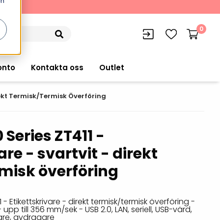
en
kning
0
onto
Kontakta oss
Outlet
irekt Termisk/termisk Överföring
Series ZT411 -
siffran
orer
VISITIQ: Besökssystem
are - svartvit - direkt
Truckdatorer
n
WMSIQ: Lagersystem (WMS)
misk överföring
Ruggade plattor
e Computers
Lager och logistikprogram
Pekskärmsdatorer
r handdatorer
Utlåning hyra och
- Etikettskrivare - direkt termisk/termisk överföring -
inventering
- upp till 356 mm/sek - USB 2.0, LAN, seriell, USB-värd,
Pekskärmar
r tablets
lare, avdragare