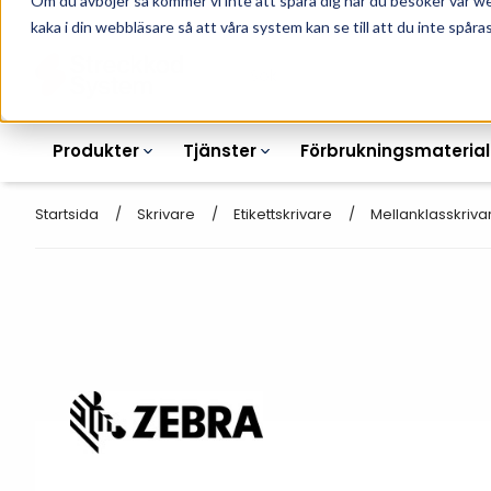
Om du avböjer så kommer vi inte att spåra dig när du besöker vår w
010-162 61 90
L
kaka i din webbläsare så att våra system kan se till att du inte spåras
Produkter
Tjänster
Förbrukningsmaterial
Startsida
Skrivare
Etikettskrivare
Mellanklasskriva
Etikettskrivare
Otryckta
Etiketter
Armbandsskrivare
Laseretikett_A4
Färgband
Kortskrivare
Streckkodsmenyer
Transportetiketter
Industriella
Hyllkantsmärkning
bläckstråleskrivare
Kvittorullar
Plastlister för hyllkanter