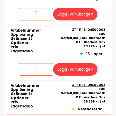
Lägg i varukorgen
ZT41143-D9E0000Z
Artikelnummer
300
Upplösning
Seriell,USB,LAN,Bluetooth
Gränssnitt
DT, Linerless, Sax
Optioner
23 226 kr
/ st
Pris
Lagersaldo
13 i lager
Lägg i varukorgen
ZT41146-D9E0000Z
Artikelnummer
600
Upplösning
Seriell,USB,LAN,Bluetooth
Gränssnitt
DT, Linerless, Sax
Optioner
29 389 kr
/ st
Pris
Lagersaldo
Restnoterad