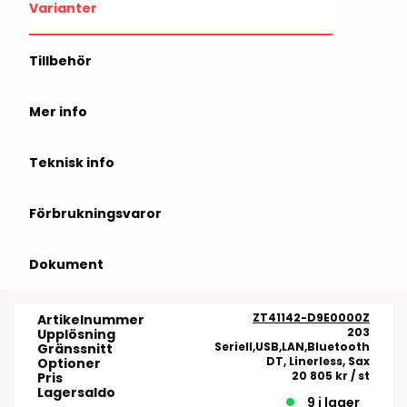
Varianter
Tillbehör
Mer info
Teknisk info
Förbrukningsvaror
Dokument
ZT41142-D9E0000Z
Artikelnummer
203
Upplösning
Seriell,USB,LAN,Bluetooth
Gränssnitt
DT, Linerless, Sax
Optioner
20 805 kr
/ st
Pris
Lagersaldo
9 i lager