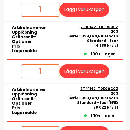
Lägg i varukorgen
ZT41142-T0E0000Z
Artikelnummer
203
Upplösning
Seriell,USB,LAN,Bluetooth
Gränssnitt
Standard - tear
Optioner
14 636 kr
/ st
Pris
Lagersaldo
100+ i lager
Lägg i varukorgen
ZT41142-T0E00C0Z
Artikelnummer
203
Upplösning
Seriell,USB,LAN,Bluetooth
Gränssnitt
Standard - tear/RFID
Optioner
28 022 kr
/ st
Pris
Lagersaldo
100+ i lager