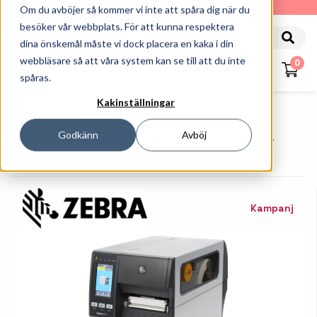
010-162 61 90
Om du avböjer så kommer vi inte att spåra dig när du
besöker vår webbplats. För att kunna respektera
dina önskemål måste vi dock placera en kaka i din
webbläsare så att våra system kan se till att du inte
0
spåras.
Kakinställningar
Startsida
Skrivare
Etikettskrivare
Mellanklasskrivare
Godkänn
Avböj
Zebra ZT400 Series ZT411 - Etikettskrivare - Svartvit -
Direkt Termisk/termisk Överföring
Kampanj