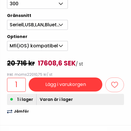
300
Gränssnitt
Seriell,USB,LAN,Bluetooth
Optioner
Mfi(iOS) kompatibel
20 716 kr
17608,6 SEK
/ st
Inkl. moms
22010,75 kr
/ st
Lägg i varukorgen
1 i lager
Varan är i lager
Jämför