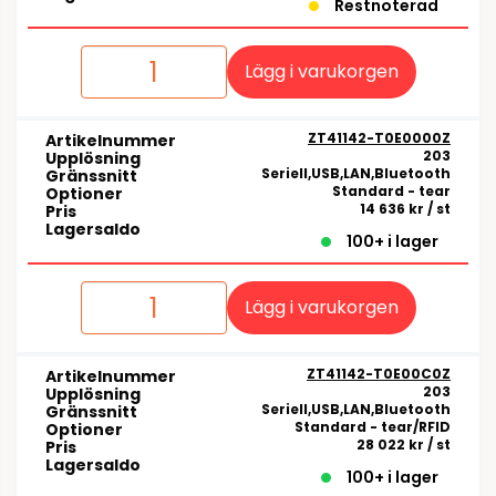
Restnoterad
Lägg i varukorgen
ZT41142-T0E0000Z
Artikelnummer
203
Upplösning
Seriell,USB,LAN,Bluetooth
Gränssnitt
Standard - tear
Optioner
14 636 kr
/ st
Pris
Lagersaldo
100+ i lager
Lägg i varukorgen
ZT41142-T0E00C0Z
Artikelnummer
203
Upplösning
Seriell,USB,LAN,Bluetooth
Gränssnitt
Standard - tear/RFID
Optioner
28 022 kr
/ st
Pris
Lagersaldo
100+ i lager