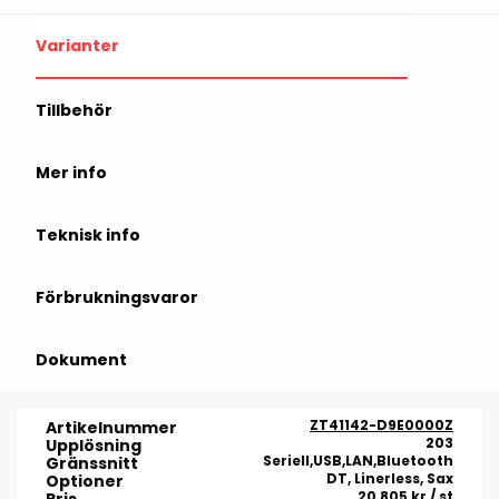
Varianter
Tillbehör
Mer info
Teknisk info
Förbrukningsvaror
Dokument
ZT41142-D9E0000Z
Artikelnummer
203
Upplösning
Seriell,USB,LAN,Bluetooth
Gränssnitt
DT, Linerless, Sax
Optioner
20 805 kr
/ st