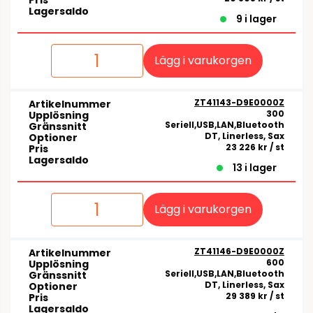
Pris
Lagersaldo
9 i lager
Lägg i varukorgen
ZT41143-D9E0000Z
Artikelnummer
300
Upplösning
Seriell,USB,LAN,Bluetooth
Gränssnitt
DT, Linerless, Sax
Optioner
23 226 kr
/ st
Pris
Lagersaldo
13 i lager
Lägg i varukorgen
ZT41146-D9E0000Z
Artikelnummer
600
Upplösning
Seriell,USB,LAN,Bluetooth
Gränssnitt
DT, Linerless, Sax
Optioner
29 389 kr
/ st
Pris
Lagersaldo