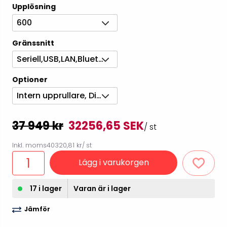
Upplösning
600
Gränssnitt
Seriell,USB,LAN,Bluetooth
Optioner
Intern upprullare, Dispenser
37 949 kr
32256,65 SEK
/ st
Inkl. moms
40320,81 kr
/ st
Lägg i varukorgen
17 i lager
Varan är i lager
Jämför