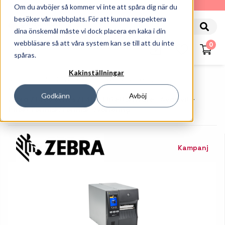
010-162 61 90
Om du avböjer så kommer vi inte att spåra dig när du
besöker vår webbplats. För att kunna respektera
dina önskemål måste vi dock placera en kaka i din
webbläsare så att våra system kan se till att du inte
0
spåras.
Kakinställningar
Startsida
Skrivare
Etikettskrivare
Mellanklasskrivare
Godkänn
Avböj
Zebra ZT400 Series ZT411 - Etikettskrivare - Svartvit -
Direkt Termisk/termisk Överföring
Kampanj