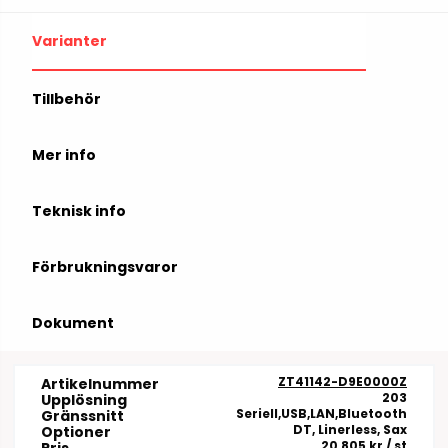
Varianter
Tillbehör
Mer info
Teknisk info
Förbrukningsvaror
Dokument
ZT41142-D9E0000Z
Artikelnummer
203
Upplösning
Seriell,USB,LAN,Bluetooth
Gränssnitt
DT, Linerless, Sax
Optioner
20 805 kr
/ st