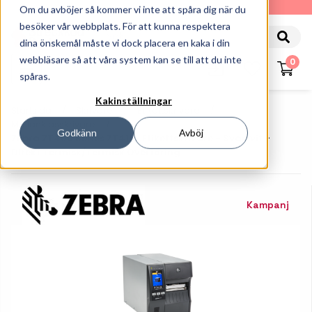
010-162 61 90
Om du avböjer så kommer vi inte att spåra dig när du
besöker vår webbplats. För att kunna respektera
dina önskemål måste vi dock placera en kaka i din
webbläsare så att våra system kan se till att du inte
0
spåras.
Kakinställningar
Startsida
Skrivare
Etikettskrivare
Mellanklasskrivare
Godkänn
Avböj
Zebra ZT400 Series ZT411 - Etikettskrivare - Svartvit -
Direkt Termisk/termisk Överföring
Kampanj