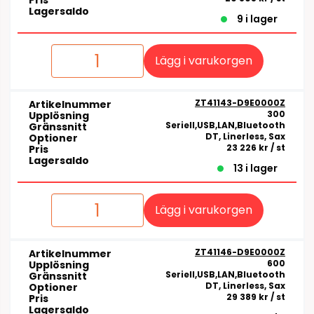
Pris
Lagersaldo
9 i lager
Lägg i varukorgen
ZT41143-D9E0000Z
Artikelnummer
300
Upplösning
Seriell,USB,LAN,Bluetooth
Gränssnitt
DT, Linerless, Sax
Optioner
23 226 kr
/ st
Pris
Lagersaldo
13 i lager
Lägg i varukorgen
ZT41146-D9E0000Z
Artikelnummer
600
Upplösning
Seriell,USB,LAN,Bluetooth
Gränssnitt
DT, Linerless, Sax
Optioner
29 389 kr
/ st
Pris
Lagersaldo