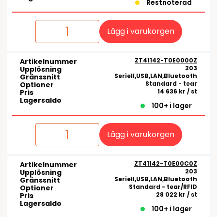
Restnoterad
Lägg i varukorgen
ZT41142-T0E0000Z
Artikelnummer
203
Upplösning
Seriell,USB,LAN,Bluetooth
Gränssnitt
Standard - tear
Optioner
14 636 kr
/ st
Pris
Lagersaldo
100+ i lager
Lägg i varukorgen
ZT41142-T0E00C0Z
Artikelnummer
203
Upplösning
Seriell,USB,LAN,Bluetooth
Gränssnitt
Standard - tear/RFID
Optioner
28 022 kr
/ st
Pris
Lagersaldo
100+ i lager