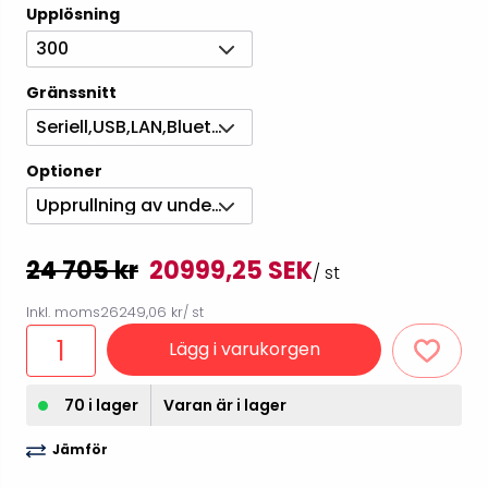
Upplösning
300
Gränssnitt
Seriell,USB,LAN,Bluetooth
Optioner
Upprullning av underpapper, Dispenser
24 705 kr
20999,25 SEK
/ st
Inkl. moms
26249,06 kr
/ st
Lägg i varukorgen
70 i lager
Varan är i lager
Jämför