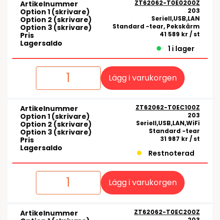
ZT62062-T0E0200Z
Artikelnummer
203
Option 1 (skrivare)
Seriell,USB,LAN
Option 2 (skrivare)
Standard -tear, Pekskärm
Option 3 (skrivare)
41 589 kr
/ st
Pris
Lagersaldo
1 i lager
Lägg i varukorgen
ZT62062-T0EC100Z
Artikelnummer
203
Option 1 (skrivare)
Seriell,USB,LAN,WiFi
Option 2 (skrivare)
Standard -tear
Option 3 (skrivare)
31 987 kr
/ st
Pris
Lagersaldo
Restnoterad
Lägg i varukorgen
ZT62062-T0EC200Z
Artikelnummer
203