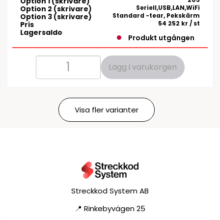
Option 1 (skrivare)
Seriell,USB,LAN,WiFi
Option 2 (skrivare)
Standard -tear, Pekskärm
Option 3 (skrivare)
54 252 kr
/ st
Pris
Lagersaldo
Produkt utgången
Lägg i varukorgen
Visa fler varianter
Streckkod System AB
📍 Rinkebyvägen 25