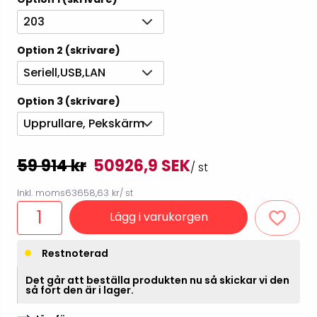
203
Option 2 (skrivare)
Seriell,USB,LAN
Option 3 (skrivare)
Upprullare, Pekskärm
59 914 kr
50926,9 SEK
/ st
Inkl. moms
63658,63 kr
/ st
Lägg i varukorgen
Restnoterad
Det går att beställa produkten nu så skickar vi den
så fort den är i lager.