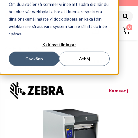
010-162 61 90
Om du avböjer så kommer vi inte att spåra dig när du
besöker vår webbplats. För att kunna respektera
dina önskemål måste vi dock placera en kaka i din
webbläsare så att våra system kan se till att du inte
0
spåras.
Kakinställningar
Startsida
Skrivare
Etikettskrivare
Etikettskrivare För Industri
Godkänn
Avböj
Zebra ZT620 - Etikettskrivare - Svartvit - Direkt
Termisk/termisk Överföring
Kampanj